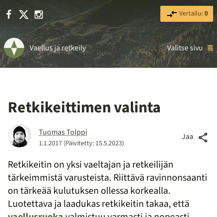
Facebook
X
Instagram
Vertailu:
0
Vaellus ja retkeily
Valitse sivu
Retkikeittimen valinta
Tuomas Tolppi
Jaa
1.1.2017
(Päivitetty: 15.5.2023)
Retkikeitin on yksi vaeltajan ja retkeilijän
tärkeimmistä varusteista. Riittävä ravinnonsaanti
on tärkeää kulutuksen ollessa korkealla.
Luotettava ja laadukas retkikeitin takaa, että