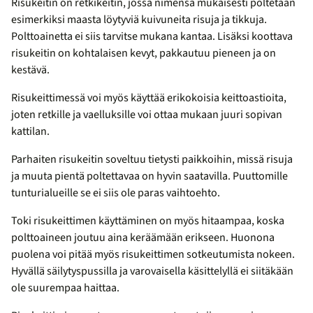
Risukeitin on retkikeitin, jossa nimensä mukaisesti poltetaan
esimerkiksi maasta löytyviä kuivuneita risuja ja tikkuja.
Polttoainetta ei siis tarvitse mukana kantaa. Lisäksi koottava
risukeitin on kohtalaisen kevyt, pakkautuu pieneen ja on
kestävä.
Risukeittimessä voi myös käyttää erikokoisia keittoastioita,
joten retkille ja vaelluksille voi ottaa mukaan juuri sopivan
kattilan.
Parhaiten risukeitin soveltuu tietysti paikkoihin, missä risuja
ja muuta pientä poltettavaa on hyvin saatavilla. Puuttomille
tunturialueille se ei siis ole paras vaihtoehto.
Toki risukeittimen käyttäminen on myös hitaampaa, koska
polttoaineen joutuu aina keräämään erikseen. Huonona
puolena voi pitää myös risukeittimen sotkeutumista nokeen.
Hyvällä säilytyspussilla ja varovaisella käsittelyllä ei siitäkään
ole suurempaa haittaa.