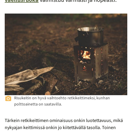
vaellusruoka
valmistuu varmasti ja nopeasti.
Risukeitin on hyvä vaihtoehto retkikeittimeksi, kunhan
polttoainetta on saatavilla.
Tärkein retkikeittimen ominaisuus onkin luotettavuus, mikä
nykyajan keittimissä onkin jo kiitettävällä tasolla. Toinen