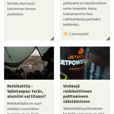
polttoaine on käytännöllisin
Vertailu etsii myös
omiin tarpeisiin. Katso
halvimman hinnan
kokoamamme lista
puolestasi.
vaihtoehdoista parhaiksi
keittimiksi.
1 kommentti
Retkikattila –
Vinkkejä
Valintaopas: teräs,
retkikeittimen
alumiini vai titaani?
polttoaineen
säästämiseen
Retkikattilalla on suuri
Säästeliäällä polttoaineen
merkitys ruoanlaiton