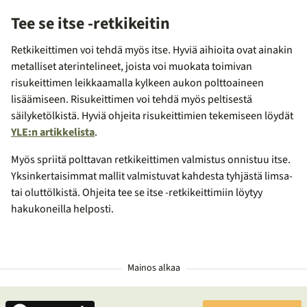
Tee se itse -retkikeitin
Retkikeittimen voi tehdä myös itse. Hyviä aihioita ovat ainakin
metalliset aterintelineet, joista voi muokata toimivan
risukeittimen leikkaamalla kylkeen aukon polttoaineen
lisäämiseen. Risukeittimen voi tehdä myös peltisestä
säilyketölkistä. Hyviä ohjeita risukeittimien tekemiseen löydät
YLE:n artikkelista
.
Myös spriitä polttavan retkikeittimen valmistus onnistuu itse.
Yksinkertaisimmat mallit valmistuvat kahdesta tyhjästä limsa-
tai oluttölkistä. Ohjeita tee se itse -retkikeittimiin löytyy
hakukoneilla helposti.
Mainos alkaa