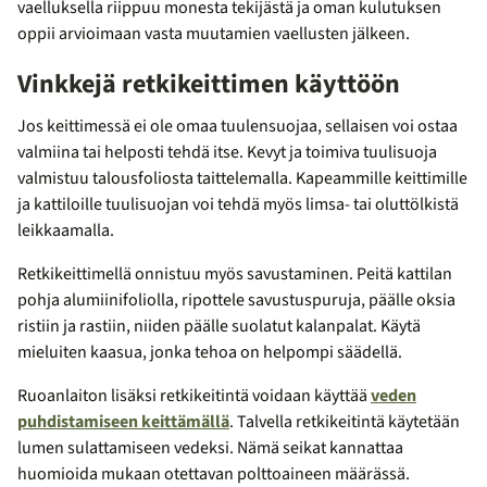
vaelluksella riippuu monesta tekijästä ja oman kulutuksen
oppii arvioimaan vasta muutamien vaellusten jälkeen.
Vinkkejä retkikeittimen käyttöön
Jos keittimessä ei ole omaa tuulensuojaa, sellaisen voi ostaa
valmiina tai helposti tehdä itse. Kevyt ja toimiva tuulisuoja
valmistuu talousfoliosta taittelemalla. Kapeammille keittimille
ja kattiloille tuulisuojan voi tehdä myös limsa- tai oluttölkistä
leikkaamalla.
Retkikeittimellä onnistuu myös savustaminen. Peitä kattilan
pohja alumiinifoliolla, ripottele savustuspuruja, päälle oksia
ristiin ja rastiin, niiden päälle suolatut kalanpalat. Käytä
mieluiten kaasua, jonka tehoa on helpompi säädellä.
Ruoanlaiton lisäksi retkikeitintä voidaan käyttää
veden
puhdistamiseen keittämällä
. Talvella retkikeitintä käytetään
lumen sulattamiseen vedeksi. Nämä seikat kannattaa
huomioida mukaan otettavan polttoaineen määrässä.