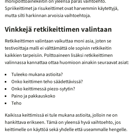
monipolttoainekeitin on yleensä paras vaihtoehto.
Spriikeittimet ja risukeittimet ovat harvemmin käytettyjä,
mutta silti harkinnan arvoisia vaihtoehtoja.
Vinkkejä retkikeittimen valintaan
Retkikeittimen valintaan vaikuttaa moni asia, joten se
testivoittaja malli ei välttämättä ole sopivin retkikeitin
kaikkien tarpeisiin. Polttoaineen lisäksi retkikeittimen
valinnassa kannattaa ottaa huomioon ainakin seuraavat asiat:
Tuleeko mukana astioita?
Onko keittimen teho säädettävissä?
Onko keittimessä piezo-sytytin?
Paino ja pakkauskoko
Teho
Kaikissa keittimissä ei tule mukana astioita, jolloin ne on
hankittava erikseen. Tämä on yleensä hyvä vaihtoehto, jos
keittimelle on käyttöä sekä yhdelle että useammalle hengelle.