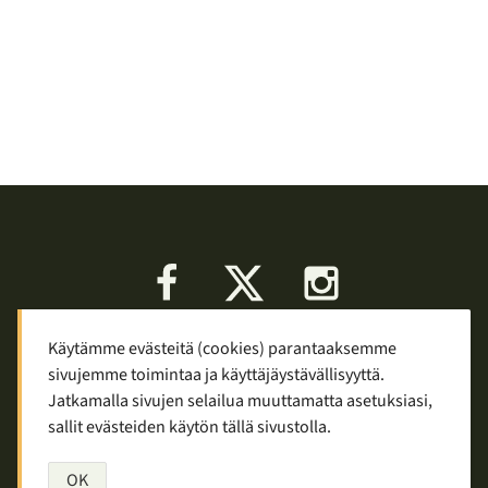
Facebook
X
Instagram
Käytämme evästeitä (cookies) parantaaksemme
Keskustelu
Palaute
Tietosuoja
sivujemme toimintaa ja käyttäjäystävällisyyttä.
Mainostaminen ja yhteistyö
Jatkamalla sivujen selailua muuttamatta asetuksiasi,
sallit evästeiden käytön tällä sivustolla.
Copyright © 2007—2026
Tuomas Tolppi
/
Vaellus ja retkeily
OK