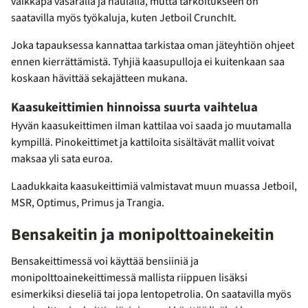
vaikkapa vasaralla ja naulalla, mutta tarkoitukseen on
saatavilla myös työkaluja, kuten Jetboil CrunchIt.
Joka tapauksessa kannattaa tarkistaa oman jäteyhtiön ohjeet
ennen kierrättämistä. Tyhjiä kaasupulloja ei kuitenkaan saa
koskaan hävittää sekajätteen mukana.
Kaasukeittimien hinnoissa suurta vaihtelua
Hyvän kaasukeittimen ilman kattilaa voi saada jo muutamalla
kympillä. Pinokeittimet ja kattiloita sisältävät mallit voivat
maksaa yli sata euroa.
Laadukkaita kaasukeittimiä valmistavat muun muassa Jetboil,
MSR, Optimus, Primus ja Trangia.
Bensakeitin ja monipolttoainekeitin
Bensakeittimessä voi käyttää bensiiniä ja
monipolttoainekeittimessä mallista riippuen lisäksi
esimerkiksi dieseliä tai jopa lentopetrolia. On saatavilla myös