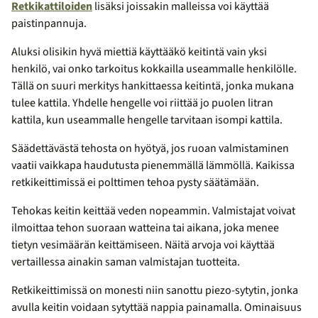
Retkikattiloiden
lisäksi joissakin malleissa voi käyttää
paistinpannuja.
Aluksi olisikin hyvä miettiä käyttääkö keitintä vain yksi
henkilö, vai onko tarkoitus kokkailla useammalle henkilölle.
Tällä on suuri merkitys hankittaessa keitintä, jonka mukana
tulee kattila. Yhdelle hengelle voi riittää jo puolen litran
kattila, kun useammalle hengelle tarvitaan isompi kattila.
Säädettävästä tehosta on hyötyä, jos ruoan valmistaminen
vaatii vaikkapa haudutusta pienemmällä lämmöllä. Kaikissa
retkikeittimissä ei polttimen tehoa pysty säätämään.
Tehokas keitin keittää veden nopeammin. Valmistajat voivat
ilmoittaa tehon suoraan watteina tai aikana, joka menee
tietyn vesimäärän keittämiseen. Näitä arvoja voi käyttää
vertaillessa ainakin saman valmistajan tuotteita.
Retkikeittimissä on monesti niin sanottu piezo-sytytin, jonka
avulla keitin voidaan sytyttää nappia painamalla. Ominaisuus