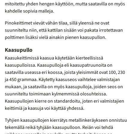
mitoitettu yhden hengen käyttöön, mutta saatavilla on myös
kahdelle sopivia malleja.
Pinokeittimet vievät vähän tilaa, sillä yleensä ne ovat
suunniteltu niin, että kattilan sisään voi pakata irrotettavan
polttimen lisäksi vielä ainakin pienen kaasupullon.
Kaasupullo
Kaasukeittimissä kaasua käytetään kierteellisissä
kaasupulloissa. Kaasupulloja eli kaasupatruunoita on
saatavilla useassa eri koossa, joista yleisimmät ovat 100, 230
ja 450 grammaa. Käytetty kaasuseos vaihtelee valmistajan
mukaan, ja saatavilla on myös kaasupulloja, joiden seos on
suunniteltu toimimaan kylmemmissä olosuhteissa.
Kaasupullojen kierre on standardoitu, joten eri valmistajien
keittimiä ja kaasuja voi käyttää yhdessä.
Tyhjien kaasupullojen kierrätys metallinkeräykseen onnistuu
tekemällä reikä tyhjään kaasupulloon. Reiän voi tehdä