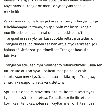
mieleen Trangia, joka onkin suosittu retkikeitin edelleen.
Käytännössä Trangia on monille synonyymi sanalle
retkikeitin.
Vaikka markkinoille tulee jatkuvasti uusia yhä kevyempiä ja
tehokkaampia keittimiä, on spriipolttimellinen Trangia
monille edelleen paras mahdollinen retkikeitin. Toki
Trangiankin saa nykyisin kaasupolttimella varustettuna.
Trangian kaasupolttimen saa hankittua myös erikseen, jos
haluaa päivittää spriipolttimellisen Trangian kaasulla
toimivaksi.
Trangia on edelleen hyvä vaihtoehto retkikeittimeksi, sillä sen
tuulensuojaus on hyvä. Jos keittimen painolla ei ole
suurtakaan merkitystä, kannattaa harkita myös Trangiaa,
ainakin kaasupolttimella varustettuna.
Spriikeitin on toimintavarma ja toimii kohtalaisesti myös
kylmemmissä olosuhteissa. Toisaalta spriikeitin ei ole
kovinkaan tehokas, joten sen käyttäminen on hitaampaa