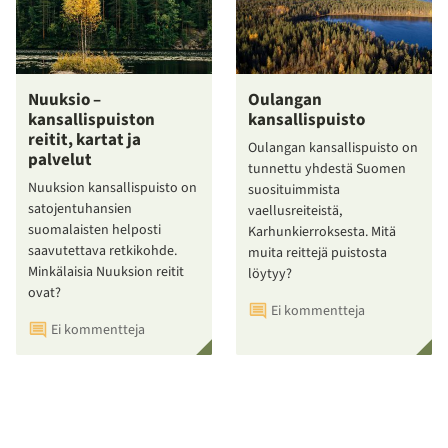
Nuuksio –
Oulangan
kansallispuiston
kansallispuisto
reitit, kartat ja
Oulangan kansallispuisto on
palvelut
tunnettu yhdestä Suomen
Nuuksion kansallispuisto on
suosituimmista
satojentuhansien
vaellusreiteistä,
suomalaisten helposti
Karhunkierroksesta. Mitä
saavutettava retkikohde.
muita reittejä puistosta
Minkälaisia Nuuksion reitit
löytyy?
ovat?
Ei kommentteja
Ei kommentteja