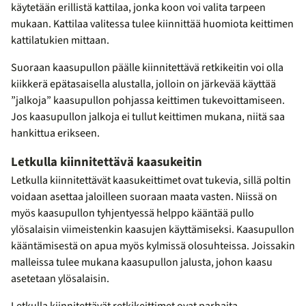
käytetään erillistä kattilaa, jonka koon voi valita tarpeen
mukaan. Kattilaa valitessa tulee kiinnittää huomiota keittimen
kattilatukien mittaan.
Suoraan kaasupullon päälle kiinnitettävä retkikeitin voi olla
kiikkerä epätasaisella alustalla, jolloin on järkevää käyttää
”jalkoja” kaasupullon pohjassa keittimen tukevoittamiseen.
Jos kaasupullon jalkoja ei tullut keittimen mukana, niitä saa
hankittua erikseen.
Letkulla kiinnitettävä kaasukeitin
Letkulla kiinnitettävät kaasukeittimet ovat tukevia, sillä poltin
voidaan asettaa jaloilleen suoraan maata vasten. Niissä on
myös kaasupullon tyhjentyessä helppo kääntää pullo
ylösalaisin viimeistenkin kaasujen käyttämiseksi. Kaasupullon
kääntämisestä on apua myös kylmissä olosuhteissa. Joissakin
malleissa tulee mukana kaasupullon jalusta, johon kaasu
asetetaan ylösalaisin.