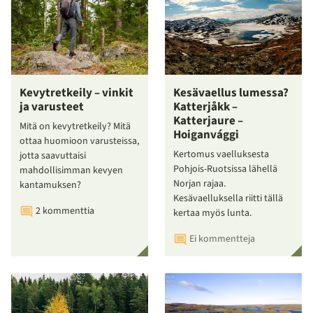
Kevytretkeily – vinkit
Kesävaellus lumessa?
ja varusteet
Katterjåkk –
Katterjaure –
Mitä on kevytretkeily? Mitä
Hoiganvággi
ottaa huomioon varusteissa,
Kertomus vaelluksesta
jotta saavuttaisi
Pohjois-Ruotsissa lähellä
mahdollisimman kevyen
Norjan rajaa.
kantamuksen?
Kesävaelluksella riitti tällä
2 kommenttia
kertaa myös lunta.
Ei kommentteja