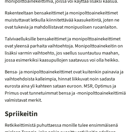
monipolttoainekeittimiä, joissa voi käyttää lisäksi kaasua.
Rakenteeltaan bensakeittimet ja monipolttoainekeittimet
muistuttavat letkulla kiinnitettävää kaasukeitintä, joten ne
ovat tukevia ja mahdollistavat monipuolisen ruoanlaiton.
Talvivaelluksille bensakeittimet ja monipolttoainekeittimet
ovat yleensä parhaita vaihtoehtoja. Monipolttoainekeitin on
lisäksi varmin vaihtoehto, jos vaellus suuntautuu maahan,
jossa esimerkiksi kaasupullojen saatavuus voi olla heikko.
Bensa- ja monipolttoainekeittimet ovat kuitenkin painavia ja
vaihtoehdoista kalleimpia, hinnat liikkuvat noin sadasta
eurosta aina yli kahteen sataan euroon. MSR, Optimus ja
Primus ovat tunnetuimmat bensa ja -monipolttoainekeittimiä
valmistavat merkit.
Spriikeitin
Retkikeittimistä puhuttaessa monille tulee ensimmäisenä