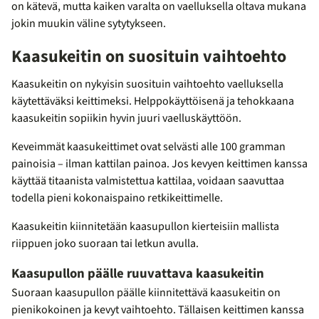
on kätevä, mutta kaiken varalta on vaelluksella oltava mukana
jokin muukin väline sytytykseen.
Kaasukeitin on suosituin vaihtoehto
Kaasukeitin on nykyisin suosituin vaihtoehto vaelluksella
käytettäväksi keittimeksi. Helppokäyttöisenä ja tehokkaana
kaasukeitin sopiikin hyvin juuri vaelluskäyttöön.
Keveimmät kaasukeittimet ovat selvästi alle 100 gramman
painoisia – ilman kattilan painoa. Jos kevyen keittimen kanssa
käyttää titaanista valmistettua kattilaa, voidaan saavuttaa
todella pieni kokonaispaino retkikeittimelle.
Kaasukeitin kiinnitetään kaasupullon kierteisiin mallista
riippuen joko suoraan tai letkun avulla.
Kaasupullon päälle ruuvattava kaasukeitin
Suoraan kaasupullon päälle kiinnitettävä kaasukeitin on
pienikokoinen ja kevyt vaihtoehto. Tällaisen keittimen kanssa