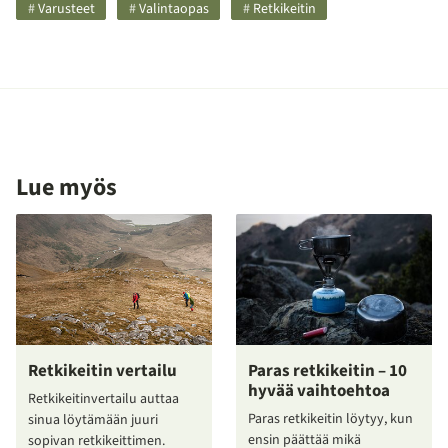
Kategoriat
Varusteet
Valintaopas
Retkikeitin
ja
avainsanat
Lue myös
Retkikeitin vertailu
Paras retkikeitin – 10
hyvää vaihtoehtoa
Retkikeitinvertailu auttaa
Paras retkikeitin löytyy, kun
sinua löytämään juuri
ensin päättää mikä
sopivan retkikeittimen.