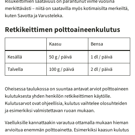
Risukeittimien saatavuus on parantunut viime vuosina
merkittävästi – niitä on saatavilla myös kotimaisilta merkeiltä,
kuten Savotta ja Varusteleka.
Retkikeittimen polttoaineenkulutus
Kaasu
Bensa
Kesällä
50 g / päivä
1 dl / päivä
Talvella
100 g / päivä
2 dl / päivä
Oheisessa taulukossa on suuntaa antavat arviot polttoaineen
kulutuksesta yhden henkilön retkikeittimen käytölle.
Kulutusarvot ovat ohjeellisia, kulutus vaihtelee olosuhteiden
ja esimerkiksi valmistettavan ruoan mukaan.
Vaelluksille kannattaakin varautua ottamalla mukaan hieman
arvioitua enemmän polttoainetta. Esimerkiksi kaasun kulutus