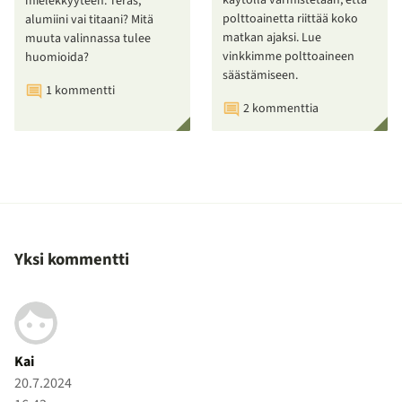
käytöllä varmistetaan, että
mielekkyyteen. Teräs,
polttoainetta riittää koko
alumiini vai titaani? Mitä
matkan ajaksi. Lue
muuta valinnassa tulee
vinkkimme polttoaineen
huomioida?
säästämiseen.
1 kommentti
2 kommenttia
Yksi kommentti
Kai
20.7.2024