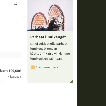
Lisää
vertailuun
Parhaat lumikengät
Mitkä voisivat olla parhaat
lumikengät omaan
käyttöön? Katso vinkkimme
lumikenkien valintaan.
Ei kommentteja
lkaen 199,00€
4 kauppaa