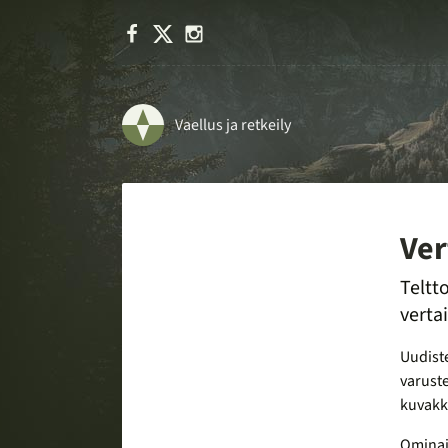
Facebook
X
Instagram
Vaellus ja retkeily
Ver
Teltt
verta
Uudiste
varuste
kuvakke
Ominais