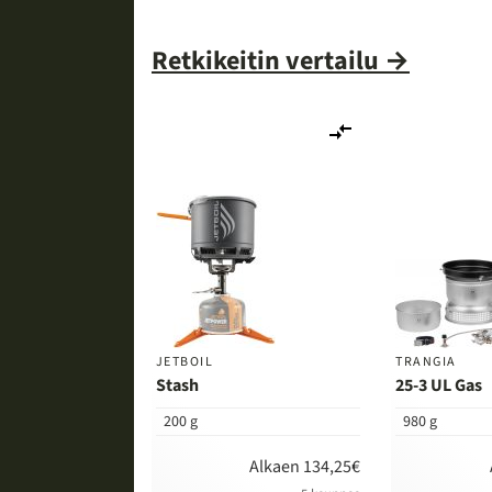
Retkikeitin vertailu →
Lisää
vertailuun
JETBOIL
TRANGIA
Stash
25-3 UL Gas
200 g
980 g
Alkaen 134,25€