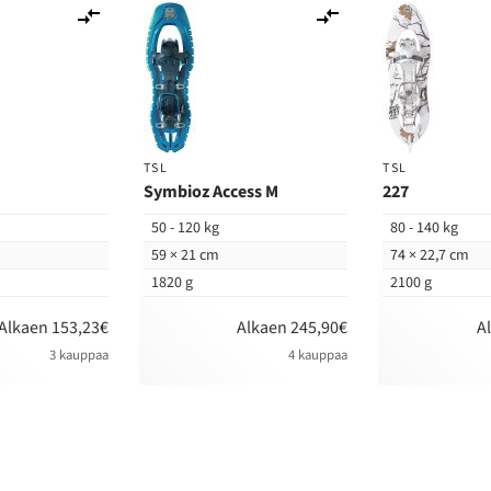
Lisää
Lisää
vertailuun
vertailuun
TSL
TSL
Symbioz Access M
227
50 - 120 kg
80 - 140 kg
59 × 21 cm
74 × 22,7 cm
1820 g
2100 g
Alkaen 153,23€
Alkaen 245,90€
A
3 kauppaa
4 kauppaa