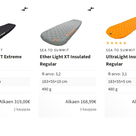
Lisää
Lisää
vertailuun
vertailuun
IT
SEA TO SUMMIT
SEA TO SUMMIT
XT Extreme
Ether Light XT Insulated
UltraLight Ins
Regular
Regular
R-arvo: 3,2
R-arvo: 3,1
m
183×55×10 cm
183×55×5 cm
490 g
480 g
Alkaen 319,00€
Alkaen 168,99€
A
2 kauppaa
3 kauppaa