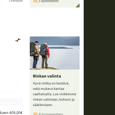
3 kauppaa
1 kommentti
Lisää
vertailuun
Rinkan valinta
Hyvä rinkka on kestävä,
sekä mukava kantaa
vaelluksella. Lue vinkkimme
rinkan valintaan, kokoon ja
säätämiseen.
lkaen 409,00€
Ei kommentteja