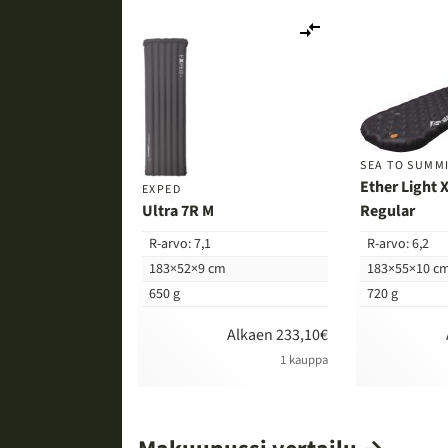
Lisää
vertailuun
SEA TO SUMM
Ether Light 
EXPED
Ultra 7R M
Regular
R-arvo: 7,1
R-arvo: 6,2
183×52×9 cm
183×55×10 c
650 g
720 g
Alkaen 233,10€
1 kauppa