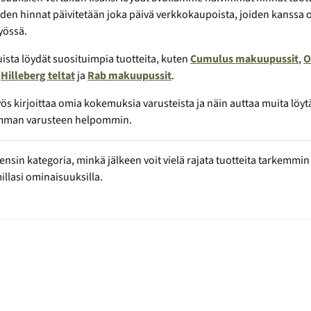
iden hinnat päivitetään joka päivä verkkokaupoista, joiden kanssa
yössä.
uista löydät suosituimpia tuotteita, kuten
Cumulus makuupussit
,
O
,
Hilleberg teltat
ja
Rab makuupussit
.
ös kirjoittaa omia kokemuksia varusteista ja näin auttaa muita lö
mman varusteen helpommin.
 ensin kategoria, minkä jälkeen voit vielä rajata tuotteita tarkemmin
llasi ominaisuuksilla.