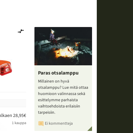
Lisää
vertailuun
Paras otsalamppu
Millainen on hyvä
otsalamppu? Lue mitä ottaa
huomioon valinnassa sekä
esittelymme parhaista
vaihtoehdoista erilaisiin
tarpeisiin.
Alkaen 28,95€
1 kauppa
Ei kommentteja