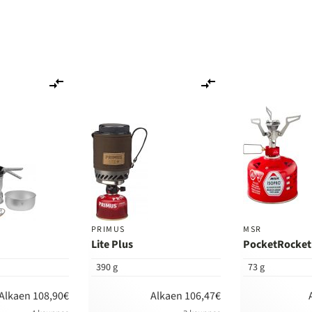
Lisää
Lisää
vertailuun
vertailuun
PRIMUS
MSR
Lite Plus
PocketRocket
390 g
73 g
Alkaen 108,90€
Alkaen 106,47€