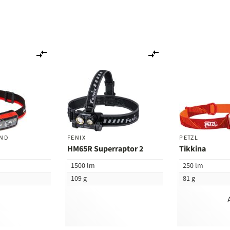
Lisää
Lisää
vertailuun
vertailuun
OND
FENIX
PETZL
HM65R Superraptor 2
Tikkina
1500 lm
250 lm
109 g
81 g