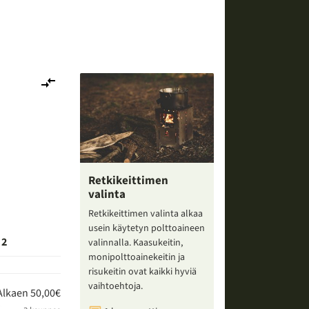
Lisää
vertailuun
Retkikeittimen
valinta
Retkikeittimen valinta alkaa
usein käytetyn polttoaineen
 2
valinnalla. Kaasukeitin,
monipolttoainekeitin ja
risukeitin ovat kaikki hyviä
vaihtoehtoja.
Alkaen 50,00€