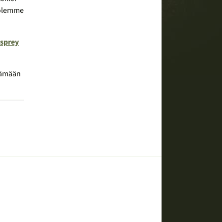
 olemme
sprey
ytämään