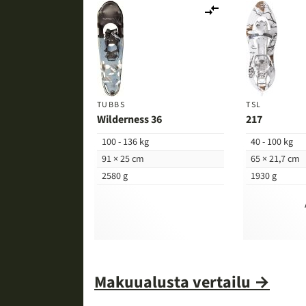
Lisää
vertailuun
TUBBS
TSL
Wilderness 36
217
100 - 136 kg
40 - 100 kg
91 × 25 cm
65 × 21,7 cm
2580 g
1930 g
Makuualusta vertailu →