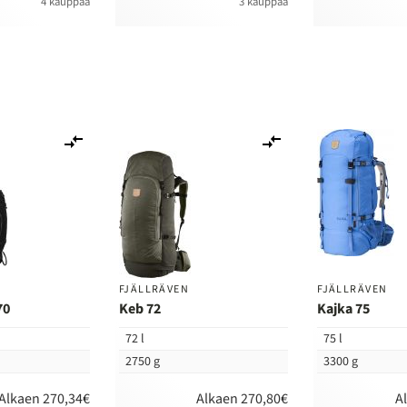
4 kauppaa
3 kauppaa
Lisää
Lisää
vertailuun
vertailuun
FJÄLLRÄVEN
FJÄLLRÄVEN
70
Keb 72
Kajka 75
72 l
75 l
2750 g
3300 g
Alkaen 270,34€
Alkaen 270,80€
A