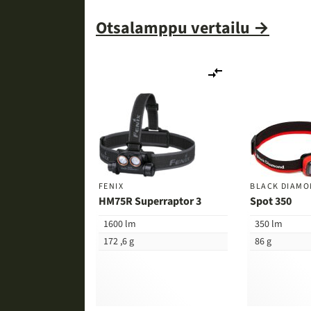
Otsalamppu vertailu →
Lisää
vertailuun
FENIX
BLACK DIAM
HM75R Superraptor 3
Spot 350
1600 lm
350 lm
172 ,6 g
86 g