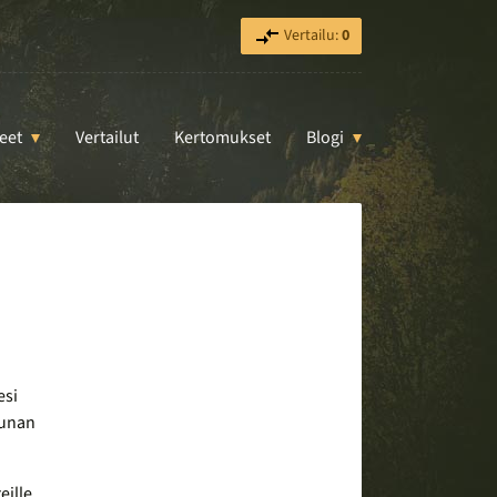
Vertailu:
0
eet
Vertailut
Kertomukset
Blogi
esi
eunan
ille.