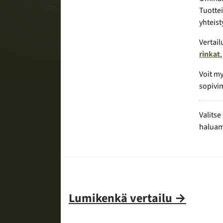
Tuotte
yhteist
Vertail
rinkat
Voit my
sopivi
Valitse
haluami
Lumikenkä vertailu →