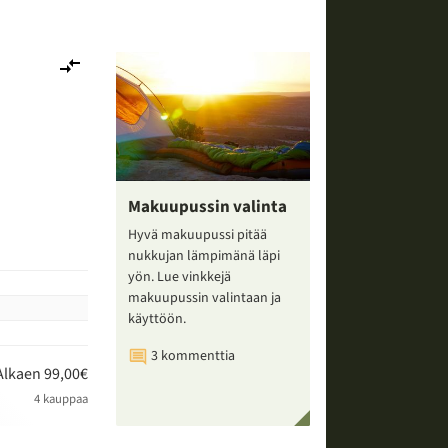
Lisää
vertailuun
Makuupussin valinta
Hyvä makuupussi pitää
nukkujan lämpimänä läpi
yön. Lue vinkkejä
makuupussin valintaan ja
käyttöön.
3 kommenttia
Alkaen 99,00€
4 kauppaa