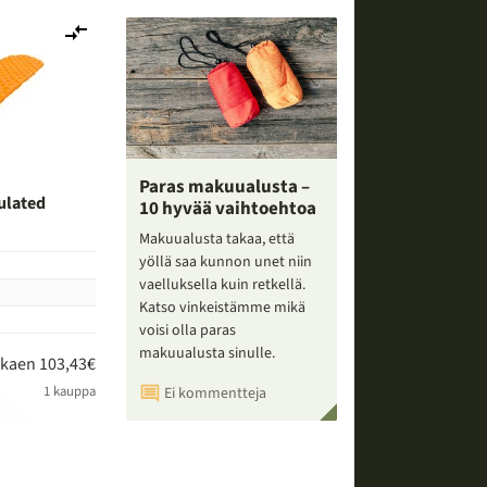
Lisää
vertailuun
Paras makuualusta –
ulated
10 hyvää vaihtoehtoa
Makuualusta takaa, että
yöllä saa kunnon unet niin
vaelluksella kuin retkellä.
Katso vinkeistämme mikä
voisi olla paras
makuualusta sinulle.
lkaen 103,43€
1 kauppa
Ei kommentteja