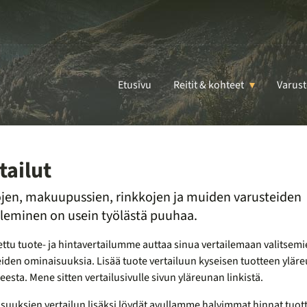
Etusivu
Reitit & kohteet
Varust
tailut
ojen, makuupussien, rinkkojen ja muiden varusteiden
ileminen on usein työlästä puuhaa.
ttu tuote- ja hintavertailumme auttaa sinua vertailemaan valitsemi
iden ominaisuuksia. Lisää tuote vertailuun kyseisen tuotteen ylär
esta. Mene sitten vertailusivulle sivun yläreunan linkistä.
uuksien vertailun lisäksi löydät avullamme halvimmat hinnat tuotte