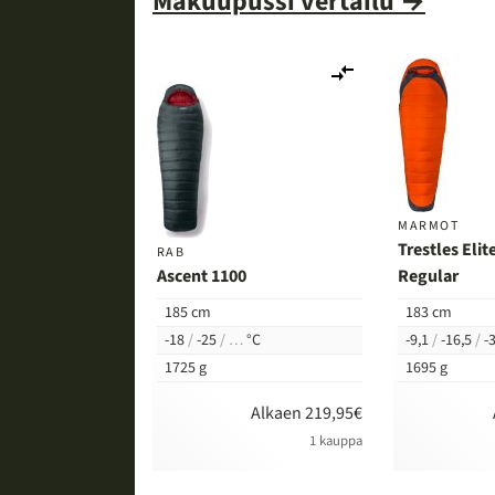
Makuupussi vertailu →
Lisää
vertailuun
MARMOT
Trestles Elit
RAB
Ascent 1100
Regular
185 cm
183 cm
-18
/
-25
/
…
°C
-9,1
/
-16,5
/
-3
1725 g
1695 g
Alkaen 219,95€
1 kauppa