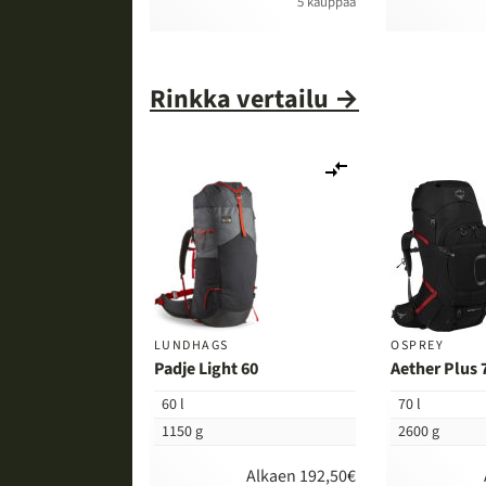
5 kauppaa
Rinkka vertailu →
Lisää
vertailuun
LUNDHAGS
OSPREY
Padje Light 60
Aether Plus 
60 l
70 l
1150 g
2600 g
Alkaen 192,50€