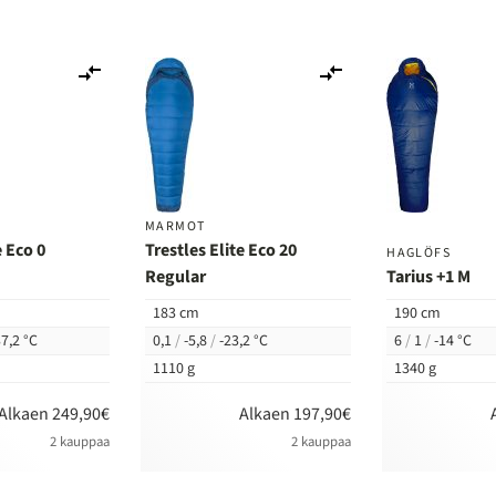
Lisää
Lisää
vertailuun
vertailuun
MARMOT
e Eco 0
Trestles Elite Eco 20
HAGLÖFS
Regular
Tarius +1 M
183 cm
190 cm
7,2 °C
0,1
/
-5,8
/
-23,2 °C
6
/
1
/
-14 °C
1110 g
1340 g
Alkaen 249,90€
Alkaen 197,90€
2 kauppaa
2 kauppaa