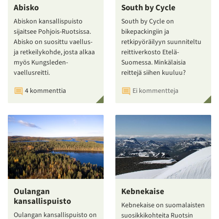
Abisko
South by Cycle
Abiskon kansallispuisto
South by Cycle on
sijaitsee Pohjois-Ruotsissa.
bikepackingiin ja
Abisko on suosittu vaellus-
retkipyöräilyyn suunniteltu
ja retkeilykohde, josta alkaa
reittiverkosto Etelä-
myös Kungsleden-
Suomessa. Minkälaisia
vaellusreitti.
reittejä siihen kuuluu?
4 kommenttia
Ei kommentteja
Oulangan
Kebnekaise
kansallispuisto
Kebnekaise on suomalaisten
Oulangan kansallispuisto on
suosikkikohteita Ruotsin