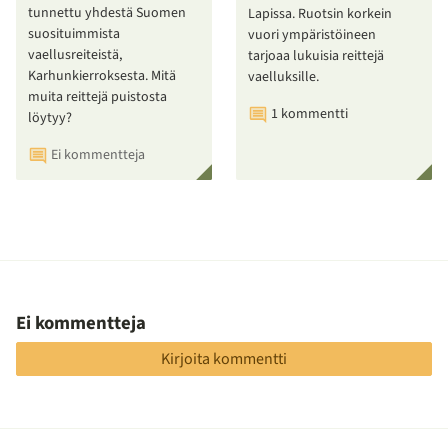
tunnettu yhdestä Suomen
Lapissa. Ruotsin korkein
suosituimmista
vuori ympäristöineen
vaellusreiteistä,
tarjoaa lukuisia reittejä
Karhunkierroksesta. Mitä
vaelluksille.
muita reittejä puistosta
1 kommentti
löytyy?
Ei kommentteja
Ei kommentteja
Kirjoita kommentti