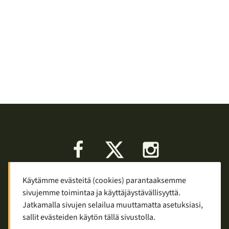
Facebook
X
Instagram
Käytämme evästeitä (cookies) parantaaksemme
Keskustelu
Palaute
Tietosuoja
sivujemme toimintaa ja käyttäjäystävällisyyttä.
Mainostaminen ja yhteistyö
Jatkamalla sivujen selailua muuttamatta asetuksiasi,
sallit evästeiden käytön tällä sivustolla.
Copyright © 2007—2026
Tuomas Tolppi
/
Vaellus ja retkeily