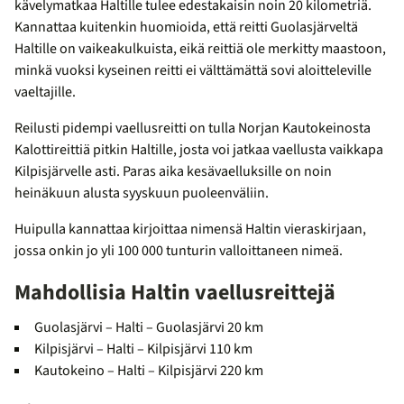
kävelymatkaa Haltille tulee edestakaisin noin 20 kilometriä.
Kannattaa kuitenkin huomioida, että reitti Guolasjärveltä
Haltille on vaikeakulkuista, eikä reittiä ole merkitty maastoon,
minkä vuoksi kyseinen reitti ei välttämättä sovi aloitteleville
vaeltajille.
Reilusti pidempi vaellusreitti on tulla Norjan Kautokeinosta
Kalottireittiä pitkin Haltille, josta voi jatkaa vaellusta vaikkapa
Kilpisjärvelle asti. Paras aika kesävaelluksille on noin
heinäkuun alusta syyskuun puoleenväliin.
Huipulla kannattaa kirjoittaa nimensä Haltin vieraskirjaan,
jossa onkin jo yli 100 000 tunturin valloittaneen nimeä.
Mahdollisia Haltin vaellusreittejä
Guolasjärvi – Halti – Guolasjärvi 20 km
Kilpisjärvi – Halti – Kilpisjärvi 110 km
Kautokeino – Halti – Kilpisjärvi 220 km