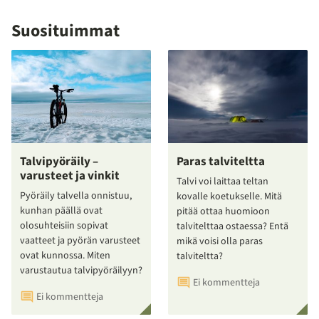
Suosituimmat
Talvipyöräily –
Paras talviteltta
varusteet ja vinkit
Talvi voi laittaa teltan
Pyöräily talvella onnistuu,
kovalle koetukselle. Mitä
kunhan päällä ovat
pitää ottaa huomioon
olosuhteisiin sopivat
talvitelttaa ostaessa? Entä
vaatteet ja pyörän varusteet
mikä voisi olla paras
ovat kunnossa. Miten
talviteltta?
varustautua talvipyöräilyyn?
Ei kommentteja
Ei kommentteja