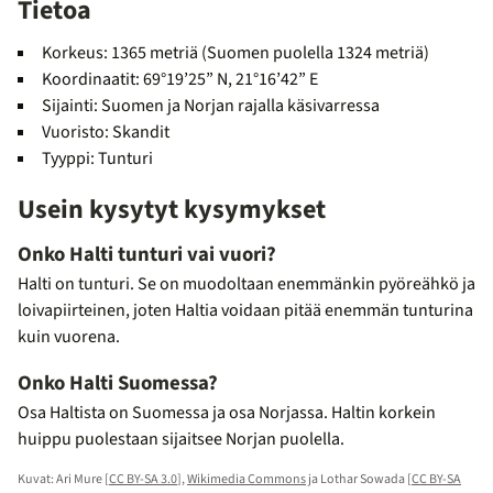
Tietoa
Korkeus: 1365 metriä (Suomen puolella 1324 metriä)
Koordinaatit: 69°19’25” N, 21°16’42” E
Sijainti: Suomen ja Norjan rajalla käsivarressa
Vuoristo: Skandit
Tyyppi: Tunturi
Usein kysytyt kysymykset
Onko Halti tunturi vai vuori?
Halti on tunturi. Se on muodoltaan enemmänkin pyöreähkö ja
loivapiirteinen, joten Haltia voidaan pitää enemmän tunturina
kuin vuorena.
Onko Halti Suomessa?
Osa Haltista on Suomessa ja osa Norjassa. Haltin korkein
huippu puolestaan sijaitsee Norjan puolella.
Kuvat: Ari Mure [
CC BY-SA 3.0
],
Wikimedia Commons
ja Lothar Sowada [
CC BY-SA