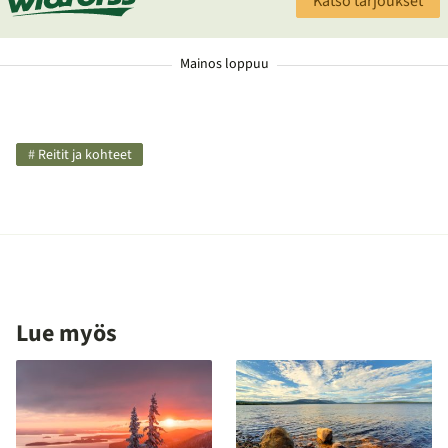
Katso tarjoukset
Mainos loppuu
Kategoriat
Reitit ja kohteet
ja
avainsanat
Lue myös