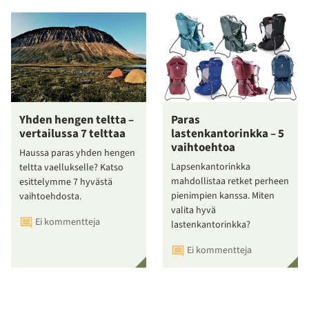
Yhden hengen teltta –
Paras
vertailussa 7 telttaa
lastenkantorinkka – 5
vaihtoehtoa
Haussa paras yhden hengen
Lapsenkantorinkka
teltta vaellukselle? Katso
mahdollistaa retket perheen
esittelymme 7 hyvästä
pienimpien kanssa. Miten
vaihtoehdosta.
valita hyvä
Ei kommentteja
lastenkantorinkka?
Ei kommentteja