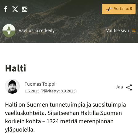
Facebook
X
Instagram
Vertailu:
0
Vaellus ja retkeily
Valitse sivu
Halti
Tuomas Tolppi
Jaa
1.6.2015
(Päivitetty: 8.9.2025)
Halti on Suomen tunnetuimpia ja suosituimpia
vaelluskohteita. Sijaitseehan Haltilla Suomen
korkein kohta – 1324 metriä merenpinnan
yläpuolella.