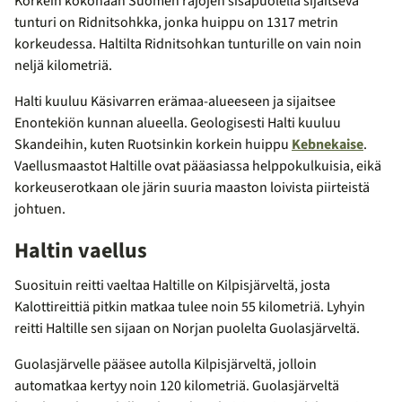
Korkein kokonaan Suomen rajojen sisäpuolella sijaitseva
tunturi on Ridnitsohkka, jonka huippu on 1317 metrin
korkeudessa. Haltilta Ridnitsohkan tunturille on vain noin
neljä kilometriä.
Halti kuuluu Käsivarren erämaa-alueeseen ja sijaitsee
Enontekiön kunnan alueella. Geologisesti Halti kuuluu
Skandeihin, kuten Ruotsinkin korkein huippu
Kebnekaise
.
Vaellusmaastot Haltille ovat pääasiassa helppokulkuisia, eikä
korkeuserotkaan ole järin suuria maaston loivista piirteistä
johtuen.
Haltin vaellus
Suosituin reitti vaeltaa Haltille on Kilpisjärveltä, josta
Kalottireittiä pitkin matkaa tulee noin 55 kilometriä. Lyhyin
reitti Haltille sen sijaan on Norjan puolelta Guolasjärveltä.
Guolasjärvelle pääsee autolla Kilpisjärveltä, jolloin
automatkaa kertyy noin 120 kilometriä. Guolasjärveltä