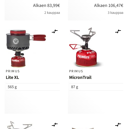
Alkaen 83,99€
Alkaen 106,47€
2 kauppaa
3 kauppaa
Lisää
Lis
vertailuun
ver
PRIMUS
PRIMUS
Lite XL
MicronTrail
565 g
87 g
Lisää
Lis
vertailuun
ver