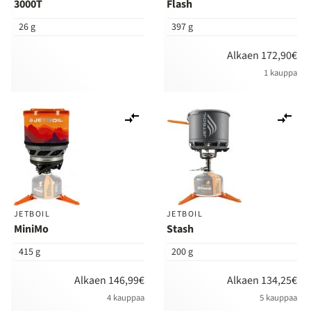
3000T
Flash
26 g
397 g
Alkaen 172,90€
1 kauppa
Lisää
Lis
vertailuun
ver
JETBOIL
JETBOIL
MiniMo
Stash
415 g
200 g
Alkaen 146,99€
Alkaen 134,25€
4 kauppaa
5 kauppaa