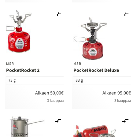
Lisää
Lis
vertailuun
ver
MSR
MSR
PocketRocket 2
PocketRocket Deluxe
73 g
83 g
Alkaen 50,00€
Alkaen 95,00€
3 kauppaa
3 kauppaa
Lisää
Lis
vertailuun
ver