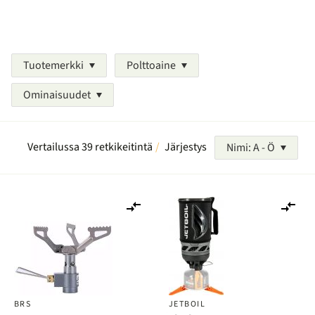
Tuotemerkki
Polttoaine
Ominaisuudet
Vertailussa 39 retkikeitintä
Järjestys
Nimi: A - Ö
Lisää
Lis
vertailuun
ver
BRS
JETBOIL