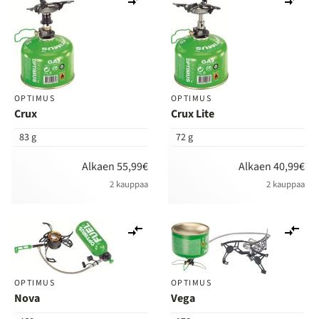
vertailuun
ver
OPTIMUS
OPTIMUS
Crux
Crux Lite
83 g
72 g
Alkaen 55,99€
Alkaen 40,99€
2 kauppaa
2 kauppaa
Lisää
Lis
vertailuun
ver
OPTIMUS
OPTIMUS
Nova
Vega