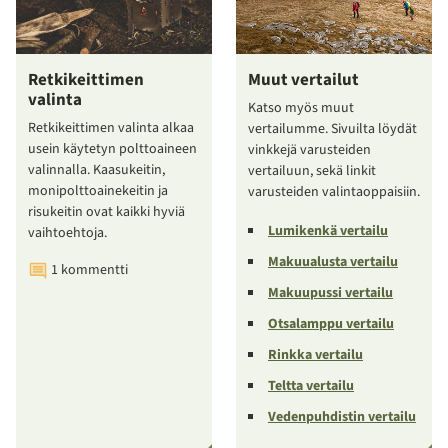
Retkikeittimen
Muut vertailut
valinta
Katso myös muut
Retkikeittimen valinta alkaa
vertailumme. Sivuilta löydät
usein käytetyn polttoaineen
vinkkejä varusteiden
valinnalla. Kaasukeitin,
vertailuun, sekä linkit
monipolttoainekeitin ja
varusteiden valintaoppaisiin.
risukeitin ovat kaikki hyviä
Lumikenkä vertailu
vaihtoehtoja.
Makuualusta vertailu
1 kommentti
Makuupussi vertailu
Otsalamppu vertailu
Rinkka vertailu
Teltta vertailu
Vedenpuhdistin vertailu