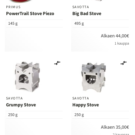
PRIMUS
SAVOTTA
PowerTrail Stove Piezo
Big Bad Stove
145 g
495 g
Alkaen 44,00€
1 kauppa
Lisää
Lis
vertailuun
ver
SAVOTTA
SAVOTTA
Grumpy Stove
Happy Stove
250 g
250 g
Alkaen 35,00€
2 kauppaa