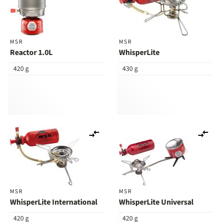
MSR
MSR
Reactor 1.0L
WhisperLite
420 g
430 g
Lisää
Lis
vertailuun
ver
MSR
MSR
WhisperLite International
WhisperLite Universal
420 g
420 g