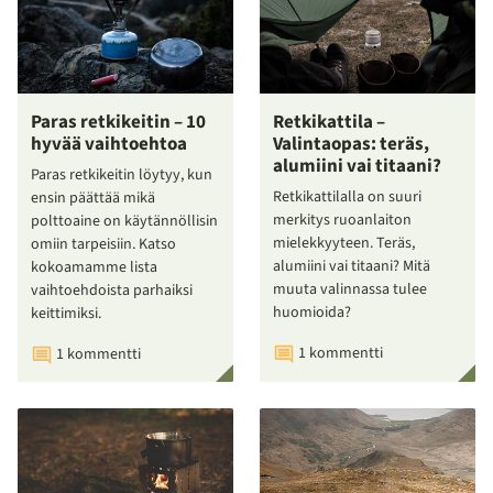
Paras retkikeitin – 10
Retkikattila –
hyvää vaihtoehtoa
Valintaopas: teräs,
alumiini vai titaani?
Paras retkikeitin löytyy, kun
Retkikattilalla on suuri
ensin päättää mikä
merkitys ruoanlaiton
polttoaine on käytännöllisin
mielekkyyteen. Teräs,
omiin tarpeisiin. Katso
alumiini vai titaani? Mitä
kokoamamme lista
muuta valinnassa tulee
vaihtoehdoista parhaiksi
huomioida?
keittimiksi.
1 kommentti
1 kommentti