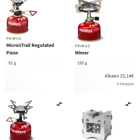
PRIMUS
MicronTrail Regulated
PRIMUS
Piezo
Mimer
92 g
195 g
Alkaen 25,14€
6 kauppaa
Lisää
Lis
vertailuun
ver