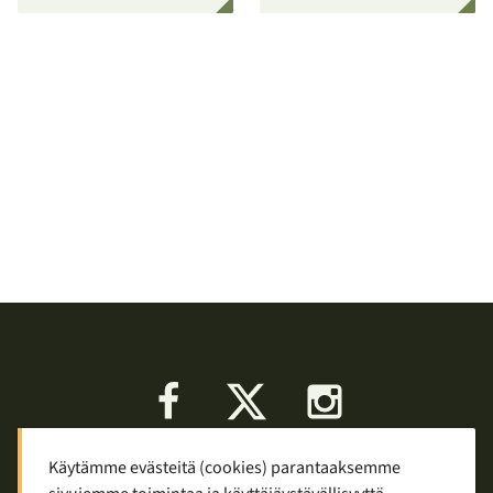
Facebook
X
Instagram
Käytämme evästeitä (cookies) parantaaksemme
Keskustelu
Palaute
Tietosuoja