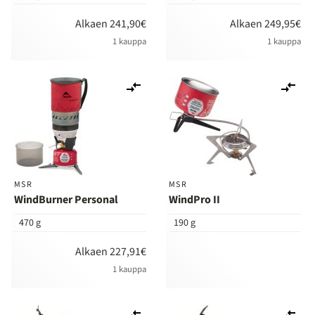
Alkaen 241,90€
Alkaen 249,95€
1 kauppa
1 kauppa
Lisää
Lis
vertailuun
ver
MSR
MSR
WindBurner Personal
WindPro II
470 g
190 g
Alkaen 227,91€
1 kauppa
Lisää
Lis