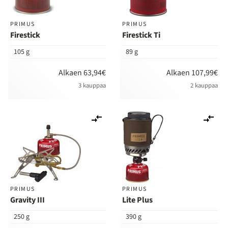
PRIMUS
PRIMUS
Firestick
Firestick Ti
105 g
89 g
Alkaen 63,94€
Alkaen 107,99€
3 kauppaa
2 kauppaa
Lisää
Lis
vertailuun
ver
PRIMUS
PRIMUS
Gravity III
Lite Plus
250 g
390 g