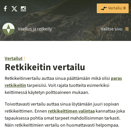
Facebook
X
Instagram
Vertailu:
0
Vaellus ja retkeily
Valitse sivu
Vertailut
Retkikeitin vertailu
Retkikeitinvertailu auttaa sinua päättämään mikä olisi
paras
retkikeitin
tarpeisiisi. Voit rajata tuotteita esimerkiksi
keittimessä käytetyn polttoaineen mukaan.
Toivottavasti vertailu auttaa sinua löytämään juuri sopivan
retkikeittimen. Ennen
retkikeittimen valintaa
kannattaa joka
tapauksessa pohtia omat tarpeet mahdollisimman tarkasti.
Näin retkikeittimien vertailu on huomattavasti helpompaa.