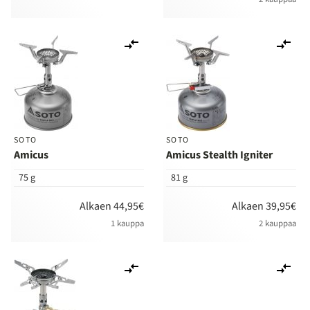
Lisää
Lis
vertailuun
ver
SOTO
SOTO
Amicus
Amicus Stealth Igniter
75 g
81 g
Alkaen 44,95€
Alkaen 39,95€
1 kauppa
2 kauppaa
Lisää
Lis
vertailuun
ver