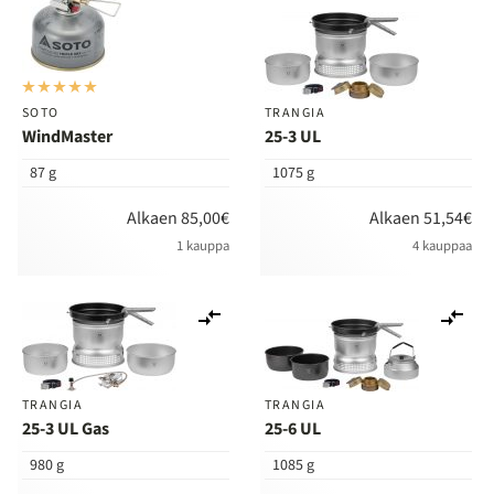
SOTO
TRANGIA
WindMaster
25-3 UL
87 g
1075 g
Alkaen 85,00€
Alkaen 51,54€
1 kauppa
4 kauppaa
Lisää
Lis
vertailuun
ver
TRANGIA
TRANGIA
25-3 UL Gas
25-6 UL
980 g
1085 g