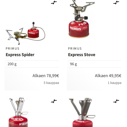
Lisää
Lis
vertailuun
ver
PRIMUS
PRIMUS
Express Spider
Express Stove
200 g
96 g
Alkaen 78,99€
Alkaen 49,95€
5 kauppaa
1 kauppa
Lisää
Lis
vertailuun
ver