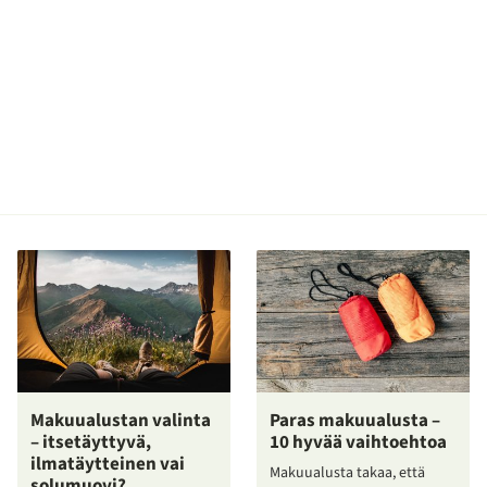
Makuualustan valinta
Paras makuualusta –
– itsetäyttyvä,
10 hyvää vaihtoehtoa
ilmatäytteinen vai
Makuualusta takaa, että
solumuovi?