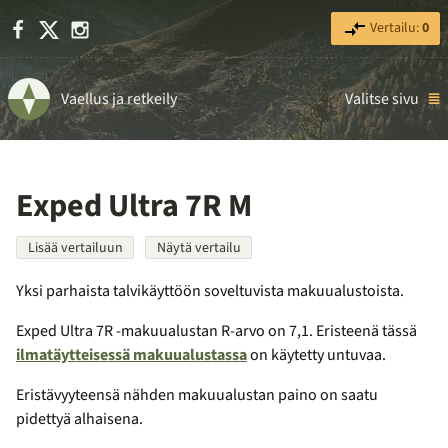
Facebook
X
Instagram
Vertailu:
0
Vaellus ja retkeily
Valitse sivu
Exped Ultra 7R M
Lisää vertailuun
Näytä vertailu
Yksi parhaista talvikäyttöön soveltuvista makuualustoista.
Exped Ultra 7R -makuualustan R-arvo on 7,1. Eristeenä tässä
ilmatäytteisessä makuualustassa
on käytetty untuvaa.
Eristävyyteensä nähden makuualustan paino on saatu
pidettyä alhaisena.