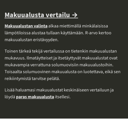
Makuualusta vertailu →
Makuualustan valinta
alkaa miettimällä minkälaisissa
lämpötiloissa alustaa tullaan käyttämään. R-arvo kertoo
makuualustan eristävyyden.
Toinen tärkeä tekijä vertailussa on tietenkin makuualustan
mukavuus. Ilmatäytteiset ja itsetäyttyvät makuualustat ovat
mukavampia verrattuna solumuovisiin makuualustoihin.
Toisaalta solumuovinen makuualusta on luotettava, eikä sen
reikiintymistä tarvitse pelätä.
Lisää haluamasi makuualustat keskinäiseen vertailuun ja
löydä
paras makuualusta
itsellesi.