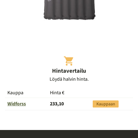
Hintavertailu
Löydä halvin hinta.
Kauppa
Hinta €
Siirry
kauppaan
Widforss
233,10
Kauppaan