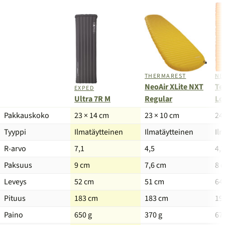
NE
THERMAREST
Te
NeoAir XLite NXT
EXPED
Ultra 7R M
Lo
Regular
Tuote
Pakkauskoko
23 × 14 cm
23 × 10 cm
24
Tyyppi
Ilmatäytteinen
Ilmatäytteinen
Il
R-arvo
7,1
4,5
4,2
Paksuus
9 cm
7,6 cm
8 
Leveys
52 cm
51 cm
64
Pituus
183 cm
183 cm
19
Paino
650 g
370 g
67