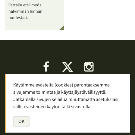
Vertailu etsii myös
halvimman hinnan
puolestasi.
Facebook
X
Instagram
Käytämme evästeitä (cookies) parantaaksemme
Keskustelu
Palaute
Tietosuoja
sivujemme toimintaa ja käyttäjäystävällisyyttä.
Mainostaminen ja yhteistyö
Jatkamalla sivujen selailua muuttamatta asetuksiasi,
sallit evästeiden käytön tällä sivustolla.
Copyright © 2007—2026
Tuomas Tolppi
/
Vaellus ja retkeily
OK