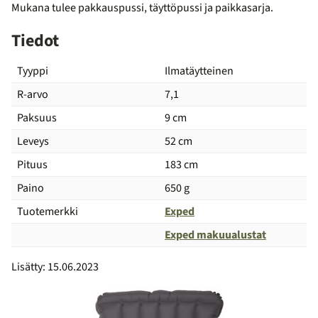
Mukana tulee pakkauspussi, täyttöpussi ja paikkasarja.
Tiedot
Tyyppi
Ilmatäytteinen
R-arvo
7,1
Paksuus
9 cm
Leveys
52 cm
Pituus
183 cm
Paino
650 g
Tuotemerkki
Exped
Exped makuualustat
Vertailu
Lisätty: 15.06.2023