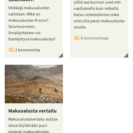
yöllä saa kunnon unet niin
Vinkkejä makuualustan
vaelluksella kuin retkellä.
valintaan. Mikä on
Katso vinkeistämme mikä
makuualustan R-arvo?
voisi olla paras makuualusta
Solumuovinen,
sinulle.
ilmatäytteinen vai
Ei kommentteja
itsetäyttyvä makuualusta?
2 kommenttia
Makuualusta vertailu
Makuualustavertailu auttaa
sinua löytämään juuri
sopivan makuualustan.