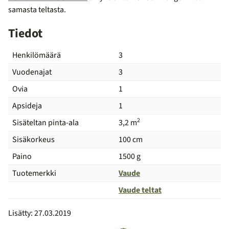
samasta teltasta.
Tiedot
Henkilömäärä
3
Vuodenajat
3
Ovia
1
Apsideja
1
2
Sisäteltan pinta-ala
3,2 m
Sisäkorkeus
100 cm
Paino
1500 g
Tuotemerkki
Vaude
Vaude teltat
Vertailu
Lisätty: 27.03.2019