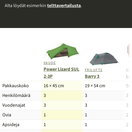
Alta löydät esimerkin
telttavertailusta
.
VAUDE
Power Lizard SUL
MA
FRILUFTS
2-3P
Li
Barry 3
Tuote
Pakkauskoko
16 × 45 cm
19 × 54 cm
56
Henkilömäärä
3
3
3
Vuodenajat
3
3
3
Ovia
1
1
2
Apsideja
1
1
2