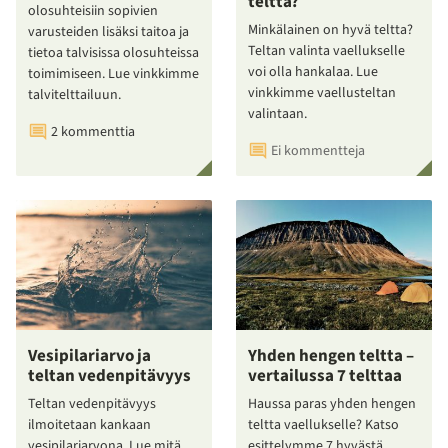
teltta?
olosuhteisiin sopivien
Minkälainen on hyvä teltta?
varusteiden lisäksi taitoa ja
Teltan valinta vaellukselle
tietoa talvisissa olosuhteissa
voi olla hankalaa. Lue
toimimiseen. Lue vinkkimme
vinkkimme vaellusteltan
talvitelttailuun.
valintaan.
2 kommenttia
Ei kommentteja
Vesipilariarvo ja
Yhden hengen teltta –
teltan vedenpitävyys
vertailussa 7 telttaa
Teltan vedenpitävyys
Haussa paras yhden hengen
ilmoitetaan kankaan
teltta vaellukselle? Katso
vesipilariarvona. Lue mitä
esittelymme 7 hyvästä