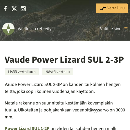
Facebook
X
Instagram
Vertailu:
0
Vaellus ja retkeily
Valitse sivu
Vaude Power Lizard SUL 2-3P
Lisää vertailuun
Näytä vertailu
Vaude Power Lizard SUL 2-3P on kahden tai kolmen hengen
teltta, joka sopii kolmen vuodenajan käyttöön.
Matala rakenne on suunniteltu kestämään kovempiakin
tuulia. Ulkoteltan ja pohjakankaan vedenpitävyysarvo on 3000
mm.
Power Lizard SUL 1-2P
on yhden tai kahden hengen malli