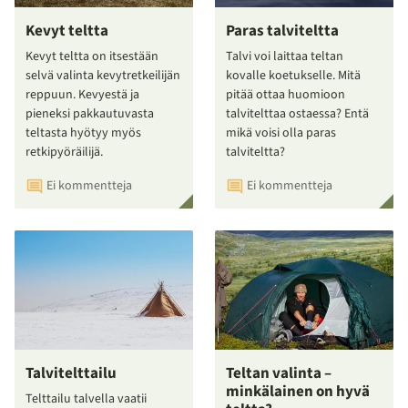
Kevyt teltta
Paras talviteltta
Kevyt teltta on itsestään
Talvi voi laittaa teltan
selvä valinta kevytretkeilijän
kovalle koetukselle. Mitä
reppuun. Kevyestä ja
pitää ottaa huomioon
pieneksi pakkautuvasta
talvitelttaa ostaessa? Entä
teltasta hyötyy myös
mikä voisi olla paras
retkipyöräilijä.
talviteltta?
Ei kommentteja
Ei kommentteja
Talvitelttailu
Teltan valinta –
minkälainen on hyvä
Telttailu talvella vaatii