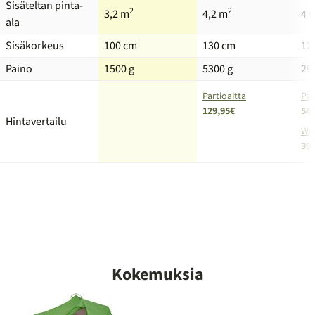
Sisäteltan pinta-
2
2
3,2 m
4,2 m
4 
ala
Sisäkorkeus
100 cm
130 cm
12
Paino
1500 g
5300 g
29
Partioaitta
Par
129,95€
540
Hintavertailu
Wid
399
Kokemuksia