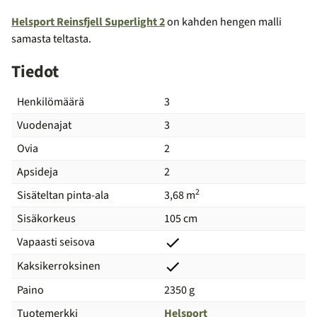
Helsport Reinsfjell Superlight 2
on kahden hengen malli
samasta teltasta.
Tiedot
Henkilömäärä
3
Vuodenajat
3
Ovia
2
Apsideja
2
2
Sisäteltan pinta-ala
3,68 m
Sisäkorkeus
105 cm
Vapaasti seisova
Kaksikerroksinen
Paino
2350 g
Tuotemerkki
Helsport