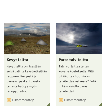
Kevyt teltta
Paras talviteltta
Kevyt teltta on itsestään
Talvi voi laittaa teltan
selvä valinta kevytretkeilijän
kovalle koetukselle. Mitä
reppuun. Kevyestä ja
pitää ottaa huomioon
pieneksi pakkautuvasta
talvitelttaa ostaessa? Entä
teltasta hyötyy myös
mikä voisi olla paras
retkipyöräilijä.
talviteltta?
Ei kommentteja
Ei kommentteja