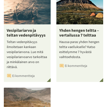
Vesipilariarvo ja
Yhden hengen teltta –
teltan vedenpitävyys
vertailussa 7 telttaa
Teltan vedenpitävyys
Haussa paras yhden hengen
ilmoitetaan kankaan
teltta vaellukselle? Katso
vesipilariarvona. Lue mitä
esittelymme 7 hyvästä
vesipilariarvoarvo tarkoittaa
vaihtoehdosta.
ja minkälainen arvo on
Ei kommentteja
riittävä.
Ei kommentteja