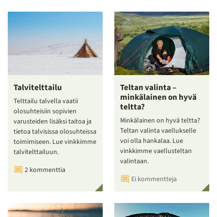
Talvitelttailu
Teltan valinta –
minkälainen on hyvä
Telttailu talvella vaatii
teltta?
olosuhteisiin sopivien
Minkälainen on hyvä teltta?
varusteiden lisäksi taitoa ja
Teltan valinta vaellukselle
tietoa talvisissa olosuhteissa
voi olla hankalaa. Lue
toimimiseen. Lue vinkkimme
vinkkimme vaellusteltan
talvitelttailuun.
valintaan.
2 kommenttia
Ei kommentteja