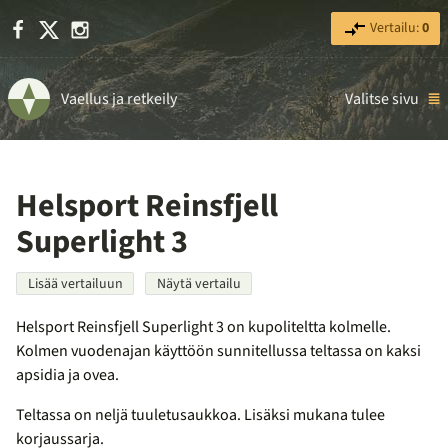
Facebook
X
Instagram
Vertailu:
0
Vaellus ja retkeily
Valitse sivu
Helsport Reinsfjell
Superlight 3
Lisää vertailuun
Näytä vertailu
Helsport Reinsfjell Superlight 3 on kupoliteltta kolmelle.
Kolmen vuodenajan käyttöön sunnitellussa teltassa on kaksi
apsidia ja ovea.
Teltassa on neljä tuuletusaukkoa. Lisäksi mukana tulee
korjaussarja.