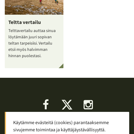
Teltta vertailu
Telttavertailu auttaa sinua
löytämään juuri sopivan
teltan tarpeisiisi. Vertailu
etsii myös halvimman
hinnan puolestasi.
Facebook
X
Instagram
Käytämme evästeitä (cookies) parantaaksemme
Keskustelu
Palaute
Tietosuoja
sivujemme toimintaa ja käyttäjäystävällisyyttä.
Mainostaminen ja yhteistyö