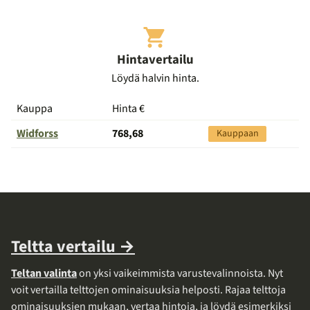
Hintavertailu
Löydä halvin hinta.
Kauppa
Hinta €
Siirry
kauppaan
Widforss
768,68
Kauppaan
Teltta vertailu →
Teltan valinta
on yksi vaikeimmista varustevalinnoista. Nyt
voit vertailla telttojen ominaisuuksia helposti. Rajaa telttoja
ominaisuuksien mukaan, vertaa hintoja, ja löydä esimerkiksi