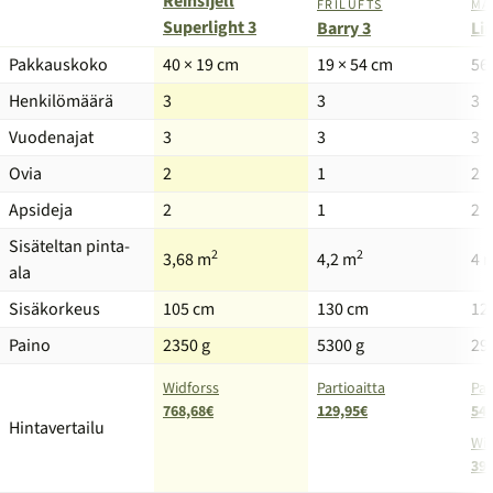
Reinsfjell
MA
FRILUFTS
Superlight 3
Li
Barry 3
Tuote
Pakkauskoko
40 × 19 cm
19 × 54 cm
56
Henkilömäärä
3
3
3
Vuodenajat
3
3
3
Ovia
2
1
2
Apsideja
2
1
2
Sisäteltan pinta-
2
2
3,68 m
4,2 m
4 
ala
Sisäkorkeus
105 cm
130 cm
12
Paino
2350 g
5300 g
29
Widforss
Partioaitta
Par
768,68€
129,95€
540
Hintavertailu
Wid
399