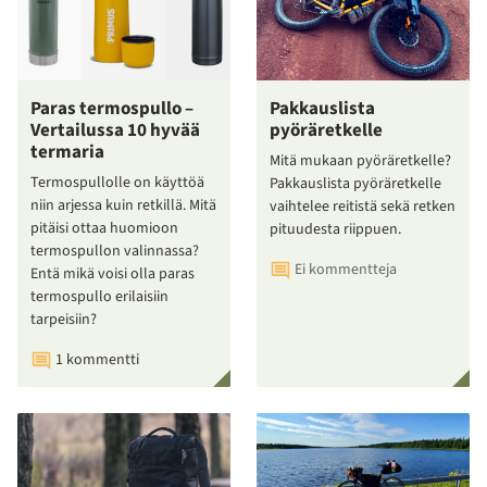
Paras termospullo –
Pakkauslista
Vertailussa 10 hyvää
pyöräretkelle
termaria
Mitä mukaan pyöräretkelle?
Termospullolle on käyttöä
Pakkauslista pyöräretkelle
niin arjessa kuin retkillä. Mitä
vaihtelee reitistä sekä retken
pitäisi ottaa huomioon
pituudesta riippuen.
termospullon valinnassa?
Ei kommentteja
Entä mikä voisi olla paras
termospullo erilaisiin
tarpeisiin?
1 kommentti