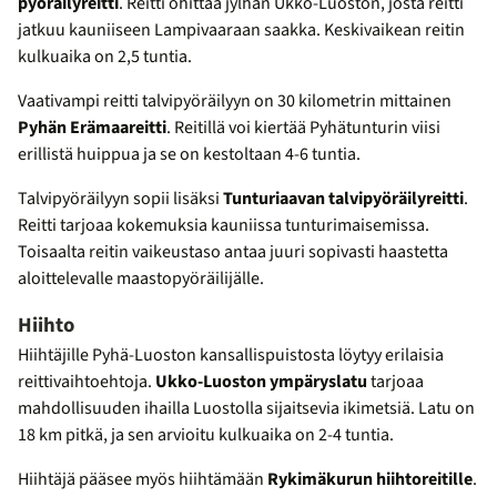
pyöräilyreitti
. Reitti ohittaa jylhän Ukko-Luoston, josta reitti
jatkuu kauniiseen Lampivaaraan saakka. Keskivaikean reitin
kulkuaika on 2,5 tuntia.
Vaativampi reitti talvipyöräilyyn on 30 kilometrin mittainen
Pyhän Erämaareitti
.
Reitillä voi kiertää Pyhätunturin viisi
erillistä huippua ja se on kestoltaan 4-6 tuntia.
Talvipyöräilyyn sopii lisäksi
Tunturiaavan talvipyöräilyreitti
.
Reitti tarjoaa kokemuksia kauniissa tunturimaisemissa.
Toisaalta reitin vaikeustaso antaa juuri sopivasti haastetta
aloittelevalle maastopyöräilijälle.
Hiihto
Hiihtäjille Pyhä-Luoston kansallispuistosta löytyy erilaisia
reittivaihtoehtoja.
Ukko-Luoston ympäryslatu
tarjoaa
mahdollisuuden ihailla Luostolla sijaitsevia ikimetsiä. Latu on
18 km pitkä, ja sen arvioitu kulkuaika on 2-4 tuntia.
Hiihtäjä pääsee myös hiihtämään
Rykimäkurun hiihtoreitille
.