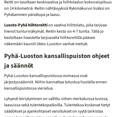
Reitti on tasoltaan keskivaativa ja hiihtoladun kokonaispituus
on 14 kilometriä. Reitin nähtävyyksiä Rykimäkurun lisäksi on
Pyhälammen päivätupa ja laavu.
Luosto-Pyhä hiihtoreitti
on vaativa hiihtolatu, joka tarjoaa
hienot tunturinäkymät. Reitin kesto on 4-7 tuntia. Tällä jo
kestoltaan haastetta tarjoavalla hiihtoreitillä pääsee
näkemään kauniit Ukko-Luoston vanhat metsät.
Pyhä-Luoston kansallispuiston ohjeet
ja säännöt
Pyhä-Luoston kansallispuistossa voimassa ovat
järjestyssäännöt. Niihin kannattaa tutustua huolella ennen
kansallispuistossa vierailua.
Lyhyesti leiriytyminen on sallittu siihen merkatuissa tuvissa,
laavuissa sekä tulentekopaikoilla. Tulentekoa koskevat tietyt
säädökset ja ajankohtaiset varoitukset on syytä tarkistaa