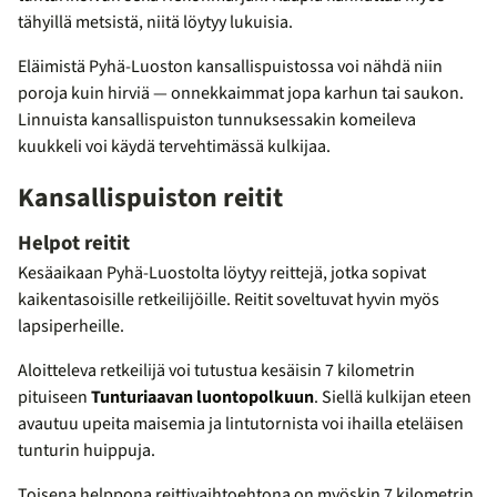
tähyillä metsistä, niitä löytyy lukuisia.
Eläimistä Pyhä-Luoston kansallispuistossa voi nähdä niin
poroja kuin hirviä — onnekkaimmat jopa karhun tai saukon.
Linnuista kansallispuiston tunnuksessakin komeileva
kuukkeli voi käydä tervehtimässä kulkijaa.
Kansallispuiston reitit
Helpot reitit
Kesäaikaan Pyhä-Luostolta löytyy reittejä, jotka sopivat
kaikentasoisille retkeilijöille. Reitit soveltuvat hyvin myös
lapsiperheille.
Aloitteleva retkeilijä voi tutustua kesäisin 7 kilometrin
pituiseen
Tunturiaavan luontopolkuun
. Siellä kulkijan eteen
avautuu upeita maisemia ja lintutornista voi ihailla eteläisen
tunturin huippuja.
Toisena helppona reittivaihtoehtona on myöskin 7 kilometrin