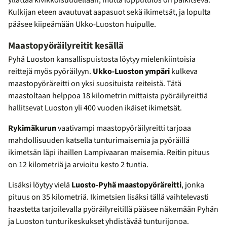
yllättää kivikkoisuudellaan, mutta lopputulos on palkitseva.
Kulkijan eteen avautuvat aapasuot sekä ikimetsät, ja lopulta
pääsee kiipeämään Ukko-Luoston huipulle.
Maastopyöräilyreitit kesällä
Pyhä Luoston kansallispuistosta löytyy mielenkiintoisia
reittejä myös pyöräilyyn.
Ukko-Luoston ympäri
kulkeva
maastopyöräreitti on yksi suosituista reiteistä. Tätä
maastoltaan helppoa 18 kilometrin mittaista pyöräilyreittiä
hallitsevat Luoston yli 400 vuoden ikäiset ikimetsät.
Rykimäkurun
vaativampi maastopyöräilyreitti tarjoaa
mahdollisuuden katsella tunturimaisemia ja pyöräillä
ikimetsän läpi ihaillen Lampivaaran maisemia. Reitin pituus
on 12 kilometriä ja arvioitu kesto 2 tuntia.
Lisäksi löytyy vielä
Luosto-Pyhä maastopyöräreitti
, jonka
pituus on 35 kilometriä. Ikimetsien lisäksi tällä vaihtelevasti
haastetta tarjoilevalla pyöräilyreitillä pääsee näkemään Pyhän
ja Luoston tunturikeskukset yhdistävää tunturijonoa.