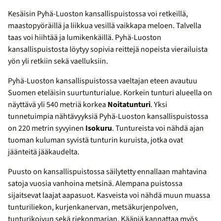
Kesäisin Pyhä-Luoston kansallispuistossa voi retkeillä,
maastopyöräillä ja liikkua vesillä vaikkapa meloen. Talvella
taas voi hiihtää ja lumikenkäillä. Pyhä-Luoston
kansallispuistosta löytyy sopivia reittejä nopeista vierailuista
yön yli retkiin sekä vaelluksiin.
Pyhä-Luoston kansallispuistossa vaeltajan eteen avautuu
Suomen eteläisin suurtunturialue. Korkein tunturi alueella on
näyttävä yli 540 metriä korkea
Noitatunturi
. Yksi
tunnetuimpia nähtävyyksiä Pyhä-Luoston kansallispuistossa
on 220 metrin syvyinen
Isokuru
. Tuntureista voi nähdä ajan
tuoman kuluman syvistä tunturin kuruista, jotka ovat
jäänteitä jääkaudelta.
Puusto on kansallispuistossa säilytetty ennallaan mahtavina
satoja vuosia vanhoina metsinä. Alempana puistossa
sijaitsevat laajat aapasuot. Kasveista voi nähdä muun muassa
tunturiliekon, kurjenkanervan, metsäkurjenpolven,
tunturikoivun sekä riekonmarjan. Kääpiä kannattaa myös