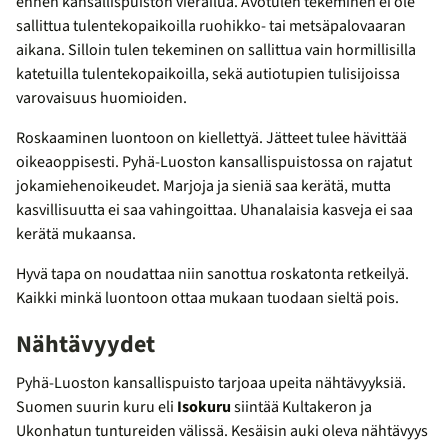
ennen kansallispuiston vierailua. Avotulen tekeminen ei ole
sallittua tulentekopaikoilla ruohikko- tai metsäpalovaaran
aikana. Silloin tulen tekeminen on sallittua vain hormillisilla
katetuilla tulentekopaikoilla, sekä autiotupien tulisijoissa
varovaisuus huomioiden.
Roskaaminen luontoon on kiellettyä. Jätteet tulee hävittää
oikeaoppisesti. Pyhä-Luoston kansallispuistossa on rajatut
jokamiehenoikeudet. Marjoja ja sieniä saa kerätä, mutta
kasvillisuutta ei saa vahingoittaa. Uhanalaisia kasveja ei saa
kerätä mukaansa.
Hyvä tapa on noudattaa niin sanottua roskatonta retkeilyä.
Kaikki minkä luontoon ottaa mukaan tuodaan sieltä pois.
Nähtävyydet
Pyhä-Luoston kansallispuisto tarjoaa upeita nähtävyyksiä.
Suomen suurin kuru eli
Isokuru
siintää Kultakeron ja
Ukonhatun tuntureiden välissä. Kesäisin auki oleva nähtävyys