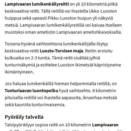
Lampivaaran lumikenkäilyreitti
on yli 10 kilometriä pitkä
keskivaativa reitti. Tällä reitillä voi ihastella Ukko-Luoston
huippua sekä upeasti Pikku-Luoston huipun yli näkyviä
metsiä. Lampivaaran lumikenkäilyreitillä voi kaivaa itselleen
muistoksi oman ametistin Lampivaaran ametistikaivoksella.
Toisena hyvänä vaihtoehtona lumikenkäilijälle löytyy
keskivaativa reitti
Luosto-Torvisen maja
. Reitin arvioitu
kulkuaika on 2-3 tuntia. Tämä reitti sisältää jylhiä
tunturinäkymiä ja esittelee Luoston ikimetsät käpristyneine
ikimäntyineen.
Jos haluaa lumikenkäillä hieman helpommalla reitillä, on
Tunturiaavan luontopolku
hyvä vaihtoehto. 8 kilometrin
pituisella reitillä voi ihastella aapasoita, ikivanhaa metsää
sekä kauniita tunturimaisemia.
Pyöräily talvella
Talvipyöräilyyn sopiva reitti on 10 kilometrin
Lampivaaran