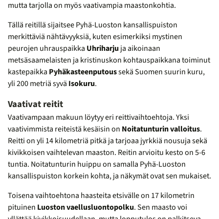
mutta tarjolla on myös vaativampia maastonkohtia.
Tällä reitillä sijaitsee Pyhä-Luoston kansallispuiston
merkittäviä nähtävyyksiä, kuten esimerkiksi mystinen
peurojen uhrauspaikka
Uhriharju
ja aikoinaan
metsäsaamelaisten ja kristinuskon kohtauspaikkana toiminut
kastepaikka
Pyhäkasteenputous
sekä Suomen suurin kuru,
yli 200 metriä syvä
Isokuru
.
Vaativat reitit
Vaativampaan makuun löytyy eri reittivaihtoehtoja. Yksi
vaativimmista reiteistä kesäisin on
Noitatunturin valloitus
.
Reitti on yli 14 kilometriä pitkä ja tarjoaa jyrkkiä nousuja sekä
kivikkoisen vaihtelevan maaston. Reitin arvioitu kesto on 5-6
tuntia. Noitatunturin huippu on samalla Pyhä-Luoston
kansallispuiston korkein kohta, ja näkymät ovat sen mukaiset.
Toisena vaihtoehtona haasteita etsivälle on 17 kilometrin
pituinen
Luoston vaellusluontopolku
. Sen maasto voi