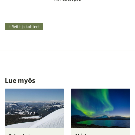
Kategoriat
Reitit ja kohteet
ja
avainsanat
Lue myös