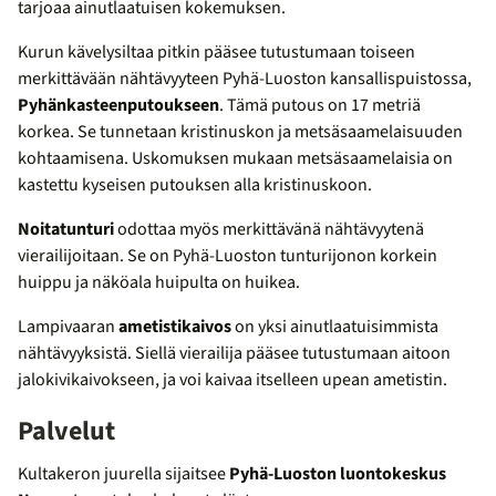
tarjoaa ainutlaatuisen kokemuksen.
Kurun kävelysiltaa pitkin pääsee tutustumaan toiseen
merkittävään nähtävyyteen Pyhä-Luoston kansallispuistossa,
Pyhänkasteenputoukseen
. Tämä putous on 17 metriä
korkea. Se tunnetaan kristinuskon ja metsäsaamelaisuuden
kohtaamisena. Uskomuksen mukaan metsäsaamelaisia on
kastettu kyseisen putouksen alla kristinuskoon.
Noitatunturi
odottaa myös merkittävänä nähtävyytenä
vierailijoitaan. Se on Pyhä-Luoston tunturijonon korkein
huippu ja näköala huipulta on huikea.
Lampivaaran
ametistikaivos
on yksi ainutlaatuisimmista
nähtävyyksistä. Siellä vierailija pääsee tutustumaan aitoon
jalokivikaivokseen, ja voi kaivaa itselleen upean ametistin.
Palvelut
Kultakeron juurella sijaitsee
Pyhä-Luoston luontokeskus