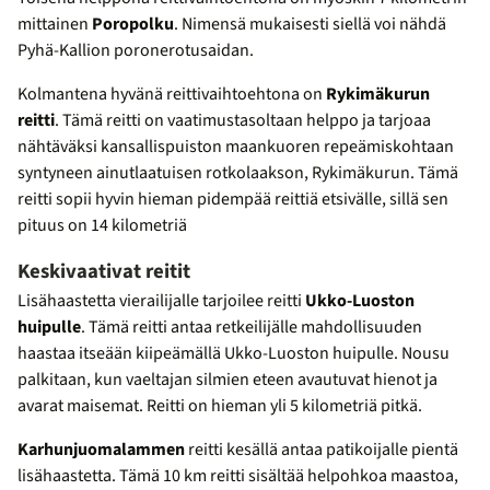
mittainen
Poropolku
. Nimensä mukaisesti siellä voi nähdä
Pyhä-Kallion poronerotusaidan.
Kolmantena hyvänä reittivaihtoehtona on
Rykimäkurun
reitti
. Tämä reitti on vaatimustasoltaan helppo ja tarjoaa
nähtäväksi kansallispuiston maankuoren repeämiskohtaan
syntyneen ainutlaatuisen rotkolaakson, Rykimäkurun. Tämä
reitti sopii hyvin hieman pidempää reittiä etsivälle, sillä sen
pituus on 14 kilometriä
Keskivaativat reitit
Lisähaastetta vierailijalle tarjoilee reitti
Ukko-Luoston
huipulle
. Tämä reitti antaa retkeilijälle mahdollisuuden
haastaa itseään kiipeämällä Ukko-Luoston huipulle. Nousu
palkitaan, kun vaeltajan silmien eteen avautuvat hienot ja
avarat maisemat. Reitti on hieman yli 5 kilometriä pitkä.
Karhunjuomalammen
reitti kesällä antaa patikoijalle pientä
lisähaastetta. Tämä 10 km reitti sisältää helpohkoa maastoa,