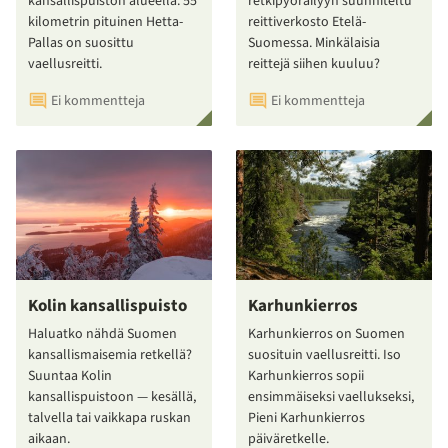
kansallispuiston alueella. 55
retkipyöräilyyn suunniteltu
kilometrin pituinen Hetta-
reittiverkosto Etelä-
Pallas on suosittu
Suomessa. Minkälaisia
vaellusreitti.
reittejä siihen kuuluu?
Ei kommentteja
Ei kommentteja
Kolin kansallispuisto
Karhunkierros
Haluatko nähdä Suomen
Karhunkierros on Suomen
kansallismaisemia retkellä?
suosituin vaellusreitti. Iso
Suuntaa Kolin
Karhunkierros sopii
kansallispuistoon — kesällä,
ensimmäiseksi vaellukseksi,
talvella tai vaikkapa ruskan
Pieni Karhunkierros
aikaan.
päiväretkelle.