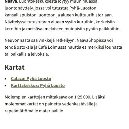
Naava
. Luontokeskuksesta löytyy muun muassa
luontonäyttely, jossa voi tutustua Pyhä-Luoston
kansallispuiston luontoon ja alueen kulttuurihistoriaan.
Näyttelyssä tutustutaan alueen syviin kuruihin, korkeisiin
keroihin ja metsäsaamelaisten muinaisiin pyhiin paikkoihin.
Neuvonnasta saa vinkkejä retkeilyyn. NaavaShopissa voi
tehdä ostoksia ja Café Loimussa nauttia esimerkiksi lounasta
tai paikallisia leivoksia.
Kartat
Calazo: Pyhä Luosto
Karttakeskus: Pyhä Luosto
Molempien karttojen mittakaava on 1:25 000. Lisäksi
molemmat kartat on painettu vedenkestävälle ja
repeämättömälle materiaalille.