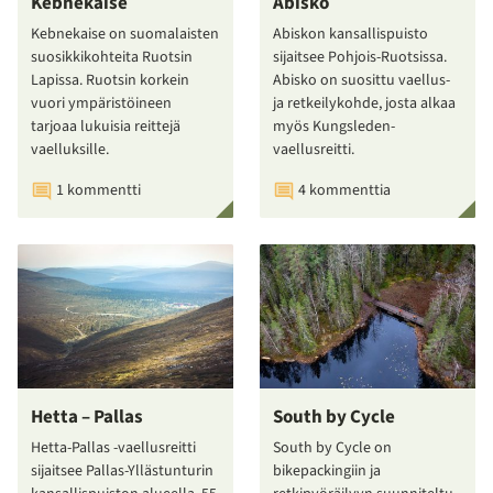
Kebnekaise
Abisko
Kebnekaise on suomalaisten
Abiskon kansallispuisto
suosikkikohteita Ruotsin
sijaitsee Pohjois-Ruotsissa.
Lapissa. Ruotsin korkein
Abisko on suosittu vaellus-
vuori ympäristöineen
ja retkeilykohde, josta alkaa
tarjoaa lukuisia reittejä
myös Kungsleden-
vaelluksille.
vaellusreitti.
1 kommentti
4 kommenttia
Hetta – Pallas
South by Cycle
Hetta-Pallas -vaellusreitti
South by Cycle on
sijaitsee Pallas-Yllästunturin
bikepackingiin ja