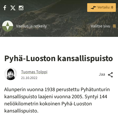
Facebook
X
Instagram
Vertailu:
0
Vaellus ja retkeily
Valitse sivu
Pyhä-Luoston kansallispuisto
Tuomas Tolppi
Jaa
21.10.2022
Alunperin vuonna 1938 perustettu Pyhätunturin
kansallispuisto laajeni vuonna 2005. Syntyi 144
neliökilometrin kokoinen Pyhä-Luoston
kansallispuisto.