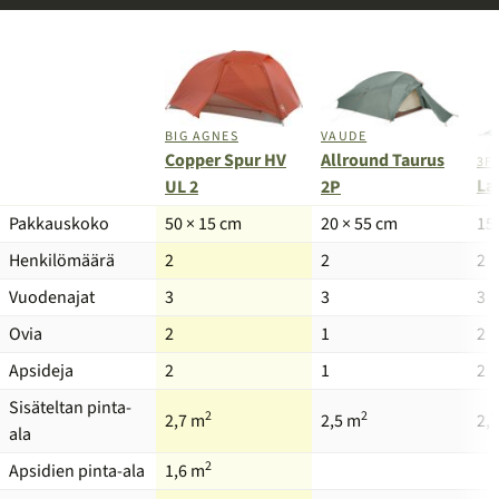
BIG AGNES
VAUDE
Copper Spur HV
Allround Taurus
3F
La
UL 2
2P
Tuote
Pakkauskoko
50 × 15 cm
20 × 55 cm
15
Henkilömäärä
2
2
2
Vuodenajat
3
3
3
Ovia
2
1
2
Apsideja
2
1
2
Sisäteltan pinta-
2
2
2,7 m
2,5 m
2,
ala
2
Apsidien pinta-ala
1,6 m