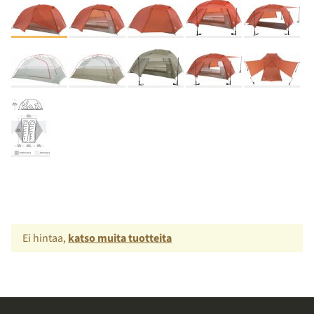
Ei hintaa,
katso muita tuotteita