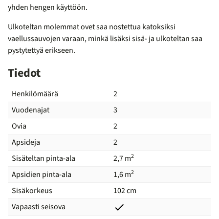
yhden hengen käyttöön.
Ulkoteltan molemmat ovet saa nostettua katoksiksi
vaellussauvojen varaan, minkä lisäksi sisä- ja ulkoteltan saa
pystytettyä erikseen.
Tiedot
Henkilömäärä
2
Vuodenajat
3
Ovia
2
Apsideja
2
2
Sisäteltan pinta-ala
2,7 m
2
Apsidien pinta-ala
1,6 m
Sisäkorkeus
102 cm
Vapaasti seisova