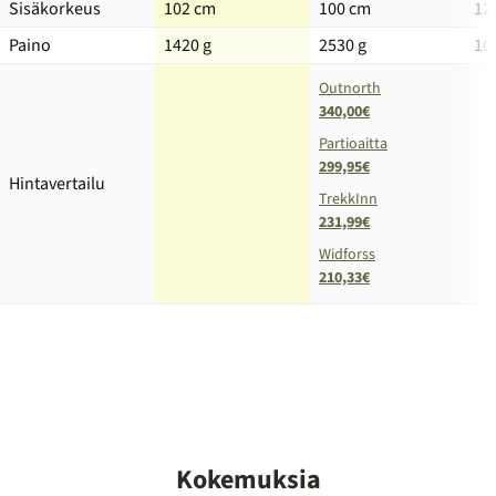
Sisäkorkeus
102 cm
100 cm
12
Paino
1420 g
2530 g
10
Outnorth
340,00€
Partioaitta
299,95€
Hintavertailu
TrekkInn
231,99€
Widforss
210,33€
Kokemuksia