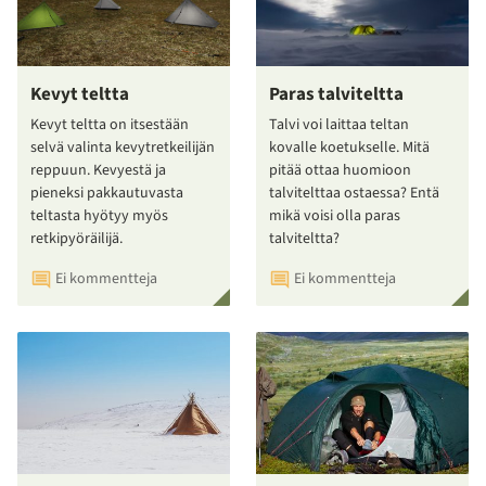
Kevyt teltta
Paras talviteltta
Kevyt teltta on itsestään
Talvi voi laittaa teltan
selvä valinta kevytretkeilijän
kovalle koetukselle. Mitä
reppuun. Kevyestä ja
pitää ottaa huomioon
pieneksi pakkautuvasta
talvitelttaa ostaessa? Entä
teltasta hyötyy myös
mikä voisi olla paras
retkipyöräilijä.
talviteltta?
Ei kommentteja
Ei kommentteja