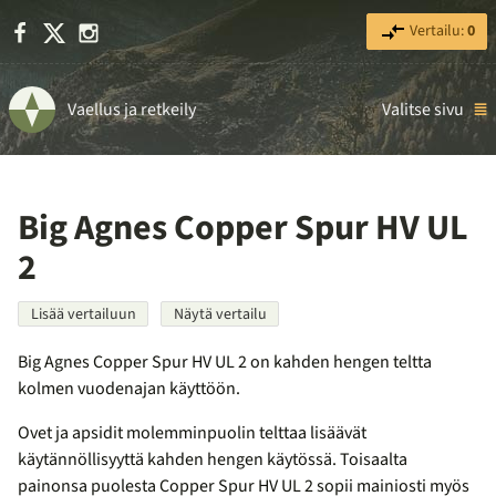
Facebook
X
Instagram
Vertailu:
0
Vaellus ja retkeily
Valitse sivu
Big Agnes Copper Spur HV UL
2
Lisää vertailuun
Näytä vertailu
Big Agnes Copper Spur HV UL 2 on kahden hengen teltta
kolmen vuodenajan käyttöön.
Ovet ja apsidit molemminpuolin telttaa lisäävät
käytännöllisyyttä kahden hengen käytössä. Toisaalta
painonsa puolesta Copper Spur HV UL 2 sopii mainiosti myös