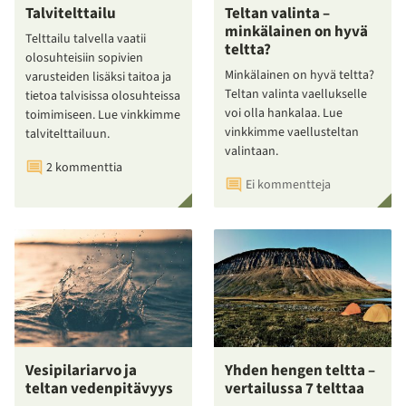
Talvitelttailu
Teltan valinta –
minkälainen on hyvä
Telttailu talvella vaatii
teltta?
olosuhteisiin sopivien
Minkälainen on hyvä teltta?
varusteiden lisäksi taitoa ja
Teltan valinta vaellukselle
tietoa talvisissa olosuhteissa
voi olla hankalaa. Lue
toimimiseen. Lue vinkkimme
vinkkimme vaellusteltan
talvitelttailuun.
valintaan.
2 kommenttia
Ei kommentteja
Vesipilariarvo ja
Yhden hengen teltta –
teltan vedenpitävyys
vertailussa 7 telttaa