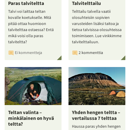
Paras talviteltta
Talvitelttailu
Talvi voi laittaa teltan
Telttailu talvella vaatii
kovalle koetukselle. Mitä
olosuhteisiin sopivien
pitää ottaa huomioon
varusteiden lisäksi taitoa ja
talvitelttaa ostaessa? Entä
tietoa talvisissa olosuhteissa
mikä voisi olla paras
toimimiseen. Lue vinkkimme
talviteltta?
talvitelttailuun.
Ei kommentteja
2 kommenttia
Teltan valinta –
Yhden hengen teltta –
minkälainen on hyvä
vertailussa 7 telttaa
teltta?
Haussa paras yhden hengen