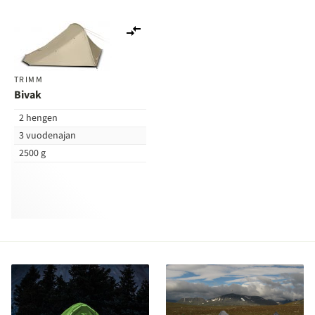
Lisää
vertailuun
TRIMM
Bivak
2 hengen
3 vuodenajan
2500 g