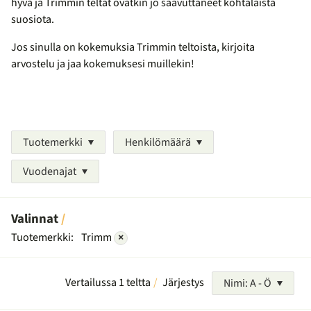
hyvä ja Trimmin teltat ovatkin jo saavuttaneet kohtalaista
suosiota.
Jos sinulla on kokemuksia Trimmin teltoista, kirjoita
arvostelu ja jaa kokemuksesi muillekin!
Tuotemerkki
Henkilömäärä
Vuodenajat
Valinnat
Tuotemerkki:
Trimm
×
Vertailussa 1 teltta
Järjestys
Nimi: A - Ö