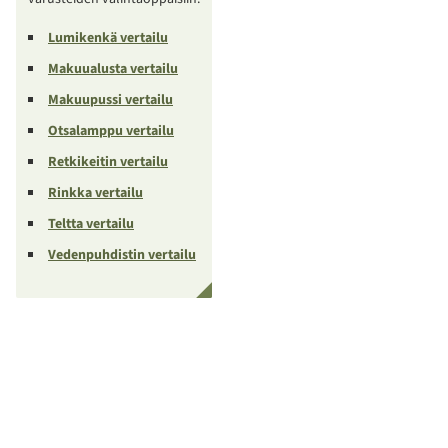
Lumikenkä vertailu
Makuualusta vertailu
Makuupussi vertailu
Otsalamppu vertailu
Retkikeitin vertailu
Rinkka vertailu
Teltta vertailu
Vedenpuhdistin vertailu