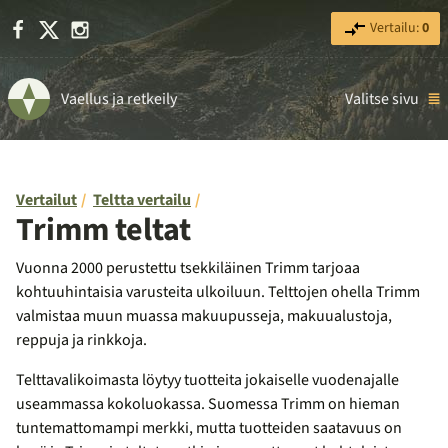
Facebook
X
Instagram
Vertailu:
0
Vaellus ja retkeily
Valitse sivu
Vertailut
Teltta vertailu
Trimm teltat
Vuonna 2000 perustettu tsekkiläinen Trimm tarjoaa
kohtuuhintaisia varusteita ulkoiluun. Telttojen ohella Trimm
valmistaa muun muassa makuupusseja, makuualustoja,
reppuja ja rinkkoja.
Telttavalikoimasta löytyy tuotteita jokaiselle vuodenajalle
useammassa kokoluokassa. Suomessa Trimm on hieman
tuntemattomampi merkki, mutta tuotteiden saatavuus on