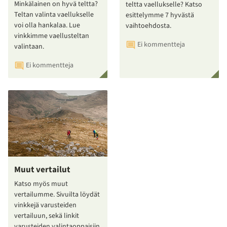
Minkälainen on hyvä teltta?
teltta vaellukselle? Katso
Teltan valinta vaellukselle
esittelymme 7 hyvästä
voi olla hankalaa. Lue
vaihtoehdosta.
vinkkimme vaellusteltan
Ei kommentteja
valintaan.
Ei kommentteja
Muut vertailut
Katso myös muut
vertailumme. Sivuilta löydät
vinkkejä varusteiden
vertailuun, sekä linkit
varusteiden valintaoppaisiin.