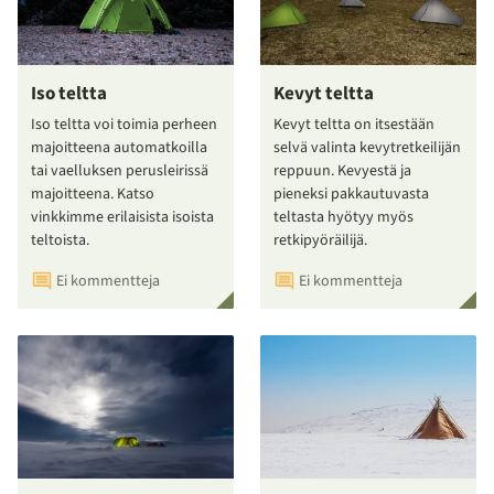
Iso teltta
Kevyt teltta
Iso teltta voi toimia perheen
Kevyt teltta on itsestään
majoitteena automatkoilla
selvä valinta kevytretkeilijän
tai vaelluksen perusleirissä
reppuun. Kevyestä ja
majoitteena. Katso
pieneksi pakkautuvasta
vinkkimme erilaisista isoista
teltasta hyötyy myös
teltoista.
retkipyöräilijä.
Ei kommentteja
Ei kommentteja