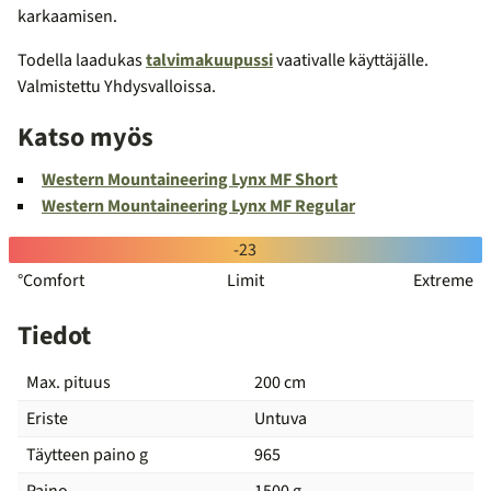
karkaamisen.
Todella laadukas
talvimakuupussi
vaativalle käyttäjälle.
Valmistettu Yhdysvalloissa.
Katso myös
Western Mountaineering Lynx MF Short
Western Mountaineering Lynx MF Regular
Lämpötila-
-23
°Comfort
Limit
Extreme
arvot
Tiedot
Max. pituus
200 cm
Eriste
Untuva
Täytteen paino g
965