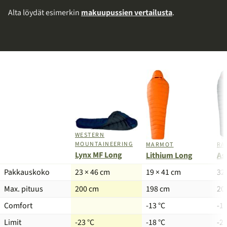
Alta löydät esimerkin
makuupussien vertailusta
.
WESTERN
MOUNTAINEERING
MARMOT
RA
Lynx MF Long
Lithium Long
As
Tuote
Pakkauskoko
23 × 46 cm
19 × 41 cm
32
Max. pituus
200 cm
198 cm
20
Comfort
-13 °C
-18
Limit
-23 °C
-18 °C
-25