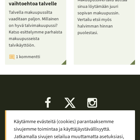
vaihtoehtoa talvelle
sinua löytämään juuri
Talvella makuupussilta
sopivan makuupussin.
vaaditaan paljon. Millainen
Vertailu etsii myös
on hyvä talvimakuupussi?
halvimman hinnan
Katso esittelymme parhaista
puolestasi.
makuupusseista
talvikäyttöön.
1 kommentti
Facebook
X
Instagram
Käytämme evästeitä (cookies) parantaaksemme
Keskustelu
Palaute
Tietosuoja
sivujemme toimintaa ja käyttäjäystävällisyyttä.
Mainostaminen ja yhteistyö
Jatkamalla sivujen selailua muuttamatta asetuksiasi,