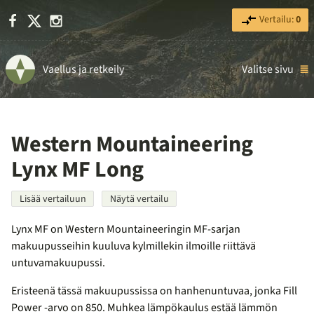
Facebook
X
Instagram
Vertailu:
0
Vaellus ja retkeily
Valitse sivu
Western Mountaineering
Lynx MF Long
Lisää vertailuun
Näytä vertailu
Lynx MF on Western Mountaineeringin MF-sarjan
makuupusseihin kuuluva kylmillekin ilmoille riittävä
untuvamakuupussi.
Eristeenä tässä makuupussissa on hanhenuntuvaa, jonka Fill
Power -arvo on 850. Muhkea lämpökaulus estää lämmön