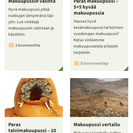
Makuupussin valinta
Paras makuupussi –
5+5 hyvää
Hyvä makuupussi pitää
makuupussia
nukkujan lämpimänä läpi
Haussa hyvä
yön. Lue vinkkejä
kesämakuupussi tai kolmen
makuupussin valintaan ja
vuodenajan makuupussi?
käyttöön.
Katso vinkkimme
3 kommenttia
makuupusseista erilaisiin
tarpeisiin.
Ei kommentteja
Paras
Makuupussi vertailu
talvimakuupussi – 10
Makuupussivertailu auttaa