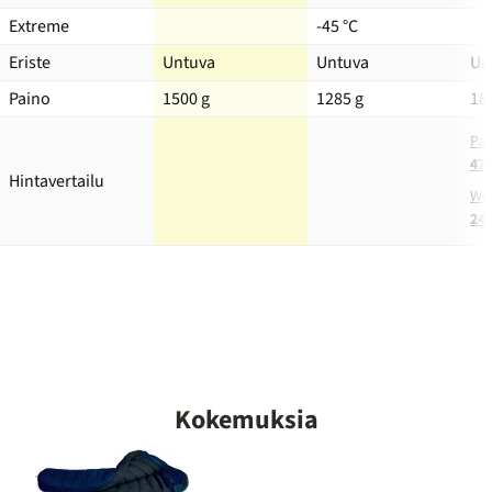
Extreme
-45 °C
Eriste
Untuva
Untuva
Un
Paino
1500 g
1285 g
18
Par
470
Hintavertailu
Wid
249
Kokemuksia