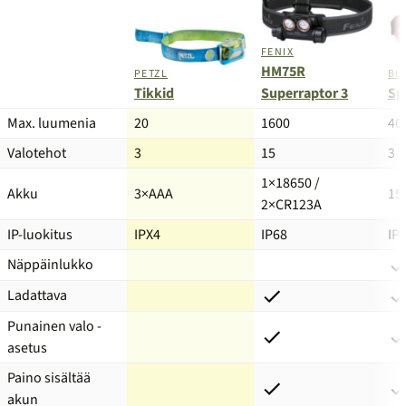
FENIX
HM75R
PETZL
BL
Superraptor 3
Tikkid
Sp
Tuote
Max. luumenia
20
1600
40
Valotehot
3
15
3
1×18650 /
Akku
3×AAA
15
2×CR123A
IP-luokitus
IPX4
IP68
IP
Näppäinlukko
Ladattava
Punainen valo -
asetus
Paino sisältää
akun