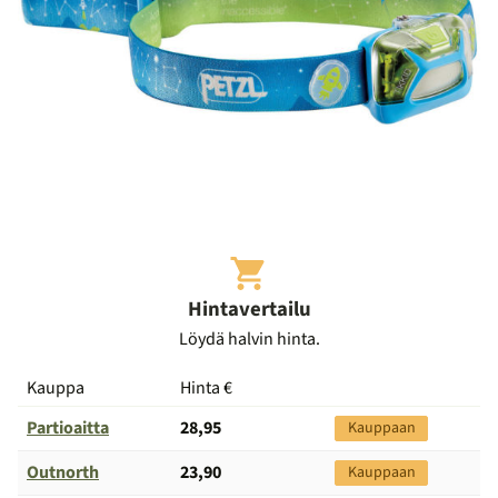
Hintavertailu
Löydä halvin hinta.
Kauppa
Hinta €
Siirry
kauppaan
Partioaitta
28,95
Kauppaan
Outnorth
23,90
Kauppaan