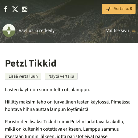
Facebook
X
Instagram
Vertailu:
0
Vaellus ja retkeily
Valitse sivu
Petzl Tikkid
Lisää vertailuun
Näytä vertailu
Lasten käyttöön suunniteltu otsalamppu.
Hillitty maksimiteho on turvallinen lasten käytössä. Pimeässä
hohtava hihna auttaa lampun löytämistä.
Paristoiden lisäksi Tikkid toimii Petzlin ladattavalla akulla,
mikä on kuitenkin ostettava erikseen. Lamppu sammuu
itsestään tunnin jälkeen, jotta paristot eivät pääse