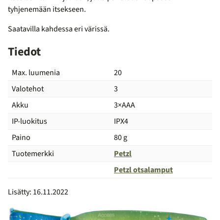
tyhjenemään itsekseen.
Saatavilla kahdessa eri värissä.
Tiedot
Max. luumenia
20
Valotehot
3
Akku
3×AAA
IP-luokitus
IPX4
Paino
80 g
Tuotemerkki
Petzl
Petzl otsalamput
Vertailu
Lisätty: 16.11.2022