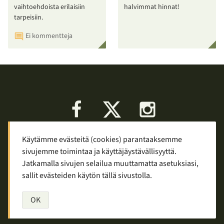
vaihtoehdoista erilaisiin
halvimmat hinnat!
tarpeisiin.
Ei kommentteja
Facebook
X
Instagram
Käytämme evästeitä (cookies) parantaaksemme
Keskustelu
Palaute
Tietosuoja
sivujemme toimintaa ja käyttäjäystävällisyyttä.
Mainostaminen ja yhteistyö
Jatkamalla sivujen selailua muuttamatta asetuksiasi,
sallit evästeiden käytön tällä sivustolla.
Copyright © 2007—2026
Tuomas Tolppi
/
Vaellus ja retkeily
OK