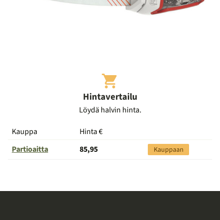
Hintavertailu
Löydä halvin hinta.
Kauppa
Hinta €
Siirry
kauppaan
Partioaitta
85,95
Kauppaan