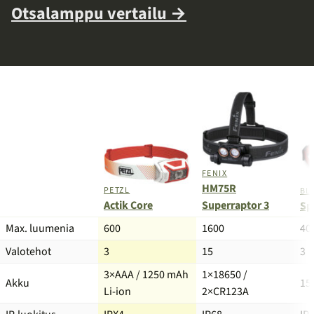
Otsalamppu vertailu →
FENIX
HM75R
PETZL
BL
Actik Core
Superraptor 3
Sp
Tuote
Max. luumenia
600
1600
40
Valotehot
3
15
3
3×AAA / 1250 mAh
1×18650 /
Akku
15
Li-ion
2×CR123A