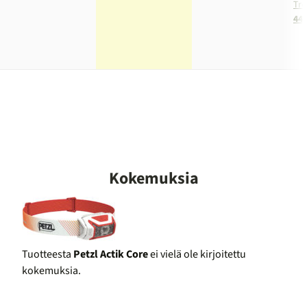
Tre
44,
Kokemuksia
Tuotteesta
Petzl Actik Core
ei vielä ole kirjoitettu
kokemuksia.