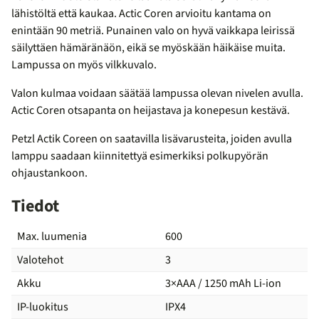
lähistöltä että kaukaa. Actic Coren arvioitu kantama on
enintään 90 metriä. Punainen valo on hyvä vaikkapa leirissä
säilyttäen hämäränäön, eikä se myöskään häikäise muita.
Lampussa on myös vilkkuvalo.
Valon kulmaa voidaan säätää lampussa olevan nivelen avulla.
Actic Coren otsapanta on heijastava ja konepesun kestävä.
Petzl Actik Coreen on saatavilla lisävarusteita, joiden avulla
lamppu saadaan kiinnitettyä esimerkiksi polkupyörän
ohjaustankoon.
Tiedot
Max. luumenia
600
Valotehot
3
Akku
3×AAA / 1250 mAh Li-ion
IP-luokitus
IPX4