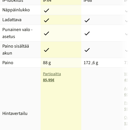
IP-luokitus
IPX4
IP68
IP
Näppäinlukko
Ladattava
Punainen valo -
asetus
Paino sisältää
akun
Paino
88 g
172 ,6 g
73
Partioaitta
Wid
85,95€
45,
Ad
60,
Par
59,
Hintavertailu
Ou
52,