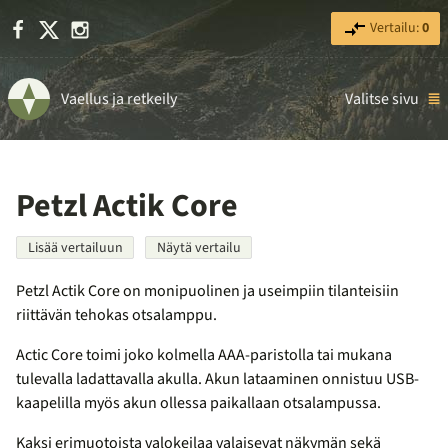
Facebook
X
Instagram
Vertailu:
0
Vaellus ja retkeily
Valitse sivu
Petzl Actik Core
Lisää vertailuun
Näytä vertailu
Petzl Actik Core on monipuolinen ja useimpiin tilanteisiin
riittävän tehokas otsalamppu.
Actic Core toimi joko kolmella AAA-paristolla tai mukana
tulevalla ladattavalla akulla. Akun lataaminen onnistuu USB-
kaapelilla myös akun ollessa paikallaan otsalampussa.
Kaksi erimuotoista valokeilaa valaisevat näkymän sekä