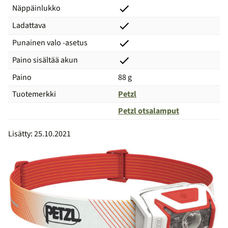
Näppäinlukko
Ladattava
Punainen valo -asetus
Paino sisältää akun
Paino
88 g
Tuotemerkki
Petzl
Petzl otsalamput
Vertailu
Lisätty: 25.10.2021