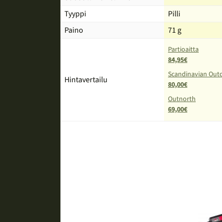
Tyyppi
Pilli
Paino
71 g
Partioaitta
84,95€
Scandinavian Out
Hintavertailu
80,00€
Outnorth
69,00€