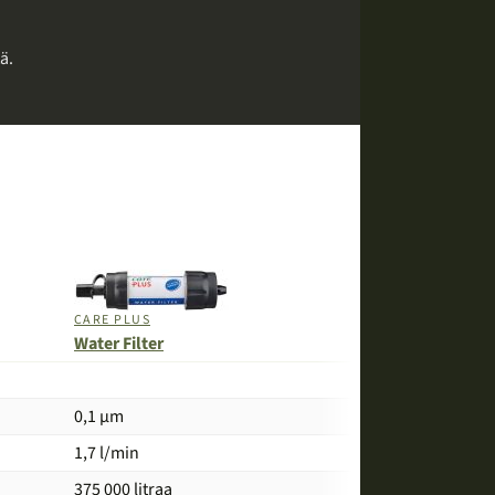
ä.
CARE PLUS
Water Filter
0,1 µm
1,7 l/min
375 000 litraa