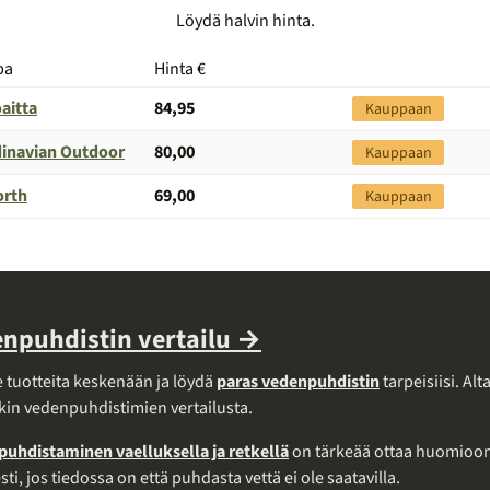
Löydä halvin hinta.
pa
Hinta €
Siirry
kauppaan
oaitta
84,95
Kauppaan
inavian Outdoor
80,00
Kauppaan
orth
69,00
Kauppaan
npuhdistin vertailu →
e tuotteita keskenään ja löydä
paras vedenpuhdistin
tarpeisiisi. Alt
kin vedenpuhdistimien vertailusta.
puhdistaminen vaelluksella ja retkellä
on tärkeää ottaa huomioo
esti, jos tiedossa on että puhdasta vettä ei ole saatavilla.