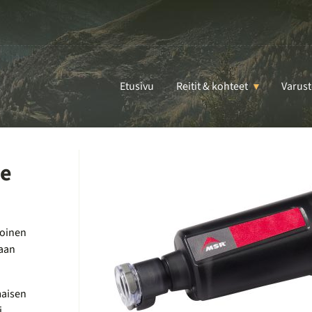
Etusivu
Reitit & kohteet
Varust
ne
koinen
raan
maisen
i