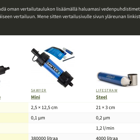
ehdä oman vertailutaulukon lisäämällä haluamasi vedenpuhdistimet
iseen vertailuun. Mene sitten vertailusivulle sivun yläreunan linkist
SAWYER
LIFESTRAW
e
Mini
Steel
2,5 × 12,5 cm
21 × 3 cm
0,1 µm
0,2 µm
1,2 l/min
380000 litraa
4000 litraa