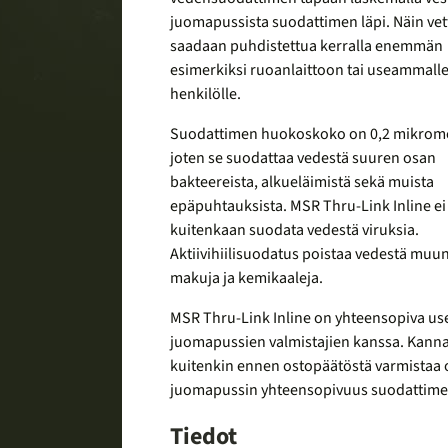
juomapussista suodattimen läpi. Näin vet
saadaan puhdistettua kerralla enemmän
esimerkiksi ruoanlaittoon tai useammall
henkilölle.
Suodattimen huokoskoko on 0,2 mikrome
joten se suodattaa vedestä suuren osan
bakteereista, alkueläimistä sekä muista
epäpuhtauksista. MSR Thru-Link Inline ei
kuitenkaan suodata vedestä viruksia.
Aktiivihiilisuodatus poistaa vedestä mu
makuja ja kemikaaleja.
MSR Thru-Link Inline on yhteensopiva us
juomapussien valmistajien kanssa. Kanna
kuitenkin ennen ostopäätöstä varmistaa
juomapussin yhteensopivuus suodattime
Tiedot