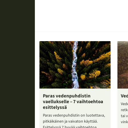
Paras vedenpuhdistin
Ve
vaellukselle – 7 vaihtoehtoa
Ved
esittelyssä
retk
Paras vedenpuhdistin on luotettava,
tai 
pitkäikäinen ja vaivaton käyttää.
vin
Esittelyssä 7 hyvää vaihtoehtoa