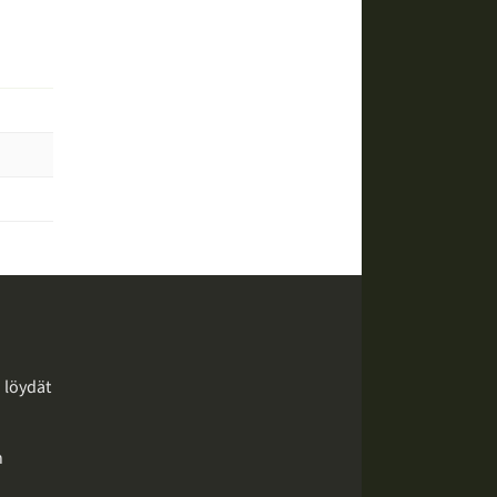
a löydät
n