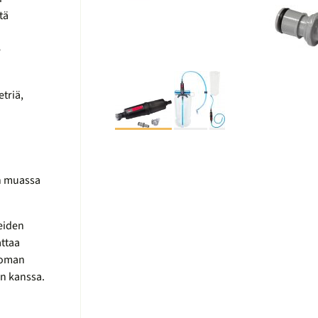
tä
e
triä,
un muassa
eiden
ttaa
 oman
n kanssa.