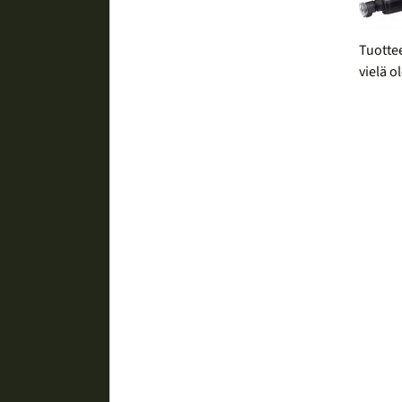
Tuotte
vielä o