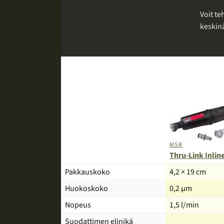
Voit t
keskinä
MSR
Thru-Link Inlin
Tuote
Pakkauskoko
4,2 × 19 cm
Huokoskoko
0,2 µm
Nopeus
1,5 l/min
Suodattimen elinikä