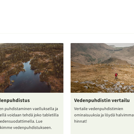
denpuhdistus
Vedenpuhdistin vertailu
en puhdistaminen vaelluksella ja
Vertaile vedenpuhdistimien
ellä voidaan tehdä joko tabletilla
ominaisuuksia ja löydä halvimma
vedensuodattimella. Lue
hinnat!
kkimme vedenpuhdistukseen.