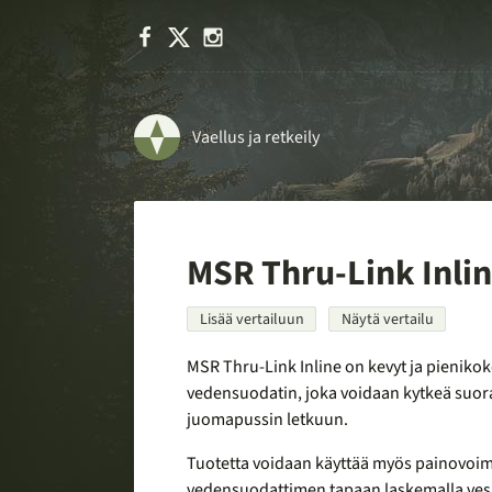
Facebook
X
Instagram
Vaellus ja retkeily
MSR Thru-Link Inli
Lisää vertailuun
Näytä vertailu
MSR Thru-Link Inline on kevyt ja pieniko
vedensuodatin, joka voidaan kytkeä suo
juomapussin letkuun.
Tuotetta voidaan käyttää myös painovoi
vedensuodattimen tapaan laskemalla ves