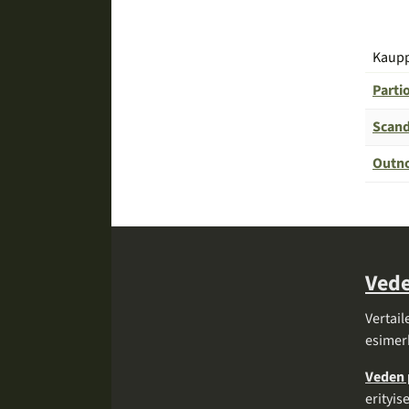
Kaup
Parti
Scand
Outn
Vede
Vertail
esimer
Veden 
erityis