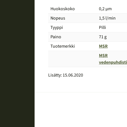
Huokoskoko
0,2 µm
Nopeus
1,5 l/min
Tyyppi
Pilli
Paino
71 g
Tuotemerkki
MSR
MSR
Vertailu
vedenpuhdist
Lisätty: 15.06.2020