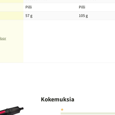
Pilli
Pilli
57 g
105 g
door
Kokemuksia