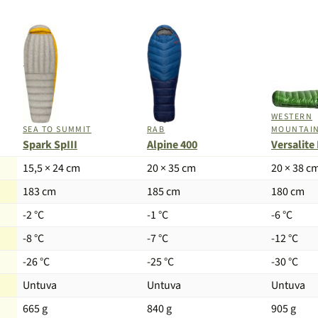
WESTERN
SEA TO SUMMIT
RAB
MOUNTAIN
Spark SpIII
Alpine 400
Versalite
15,5 × 24 cm
20 × 35 cm
20 × 38 c
183 cm
185 cm
180 cm
-2 °C
-1 °C
-6 °C
-8 °C
-7 °C
-12 °C
-26 °C
-25 °C
-30 °C
Untuva
Untuva
Untuva
665 g
840 g
905 g