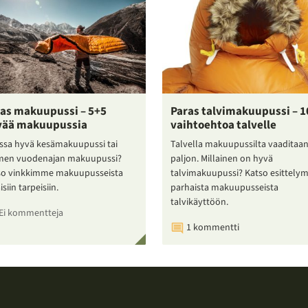
as makuupussi – 5+5
Paras talvimakuupussi – 1
vää makuupussia
vaihtoehtoa talvelle
ssa hyvä kesämakuupussi tai
Talvella makuupussilta vaaditaa
men vuodenajan makuupussi?
paljon. Millainen on hyvä
so vinkkimme makuupusseista
talvimakuupussi? Katso esittel
isiin tarpeisiin.
parhaista makuupusseista
talvikäyttöön.
Ei kommentteja
1 kommentti