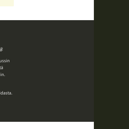
i
!
ussin
tä
in.
idasta.