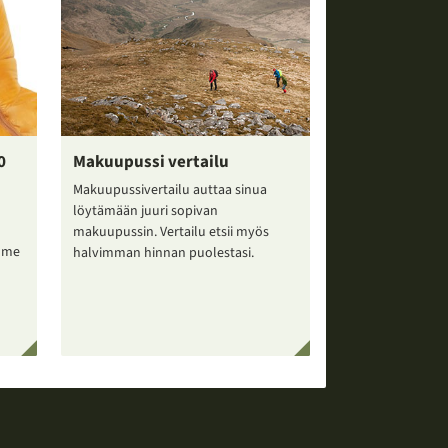
0
Makuupussi vertailu
Makuupussivertailu auttaa sinua
n
löytämään juuri sopivan
makuupussin. Vertailu etsii myös
ymme
halvimman hinnan puolestasi.