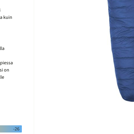
i
a kuin
lla
opiessa
si on
lle
-26