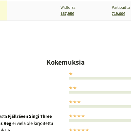
Widforss
Partioaitta
167,95€
719,00€
Kokemuksia
esta
Fjällräven Singi Three
s Reg
ei vielä ole kirjoitettu
ksia.