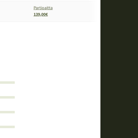
Partioaitta
139,00€