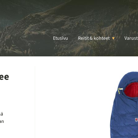
Etusivu
Reitit & kohteet
Varust
ree
sä
an