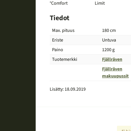
°Comfort
Limit
arvot
Tiedot
Max. pituus
180 cm
Eriste
Untuva
Paino
1200 g
Tuotemerkki
Fjällräven
Fjällräven
Vertailu
makuupussit
Lisätty: 18.09.2019