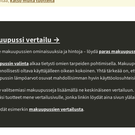
intaa,
katso muita tuotteita
upussi vertailu →
le makuupussien ominaisuuksia ja hintoja – löydä
paras makuupuss
ussin valinta
alkaa tietysti omien tarpeiden pohtimisella. Makuup
nollisesti oltava käyttäjälleen oikean kokoinen. Yhtä tärkeää on, et
ussin lämpöarvot osuvat mahdollisimman hyvin käyttöolosuhteisi
e valitsemiasi makuupusseja lisäämällä ne keskinäiseen vertailuun.
äsi tuotteet mene vertailusivulle, jonka linkin löydät aina sivun yläla
ydät esimerkin
makuupussien vertailusta
.