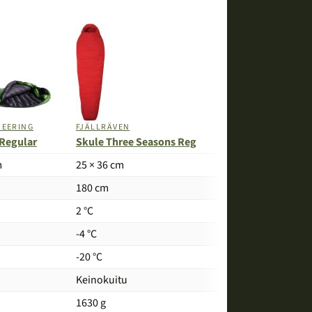
EERING
FJÄLLRÄVEN
 Regular
Skule Three Seasons Reg
m
25 × 36 cm
180 cm
2 °C
-4 °C
-20 °C
Keinokuitu
1630 g