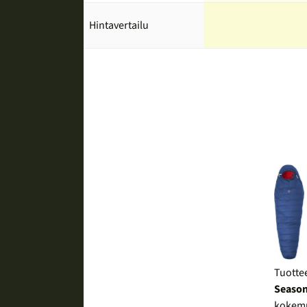
Hintavertailu
Tuotte
Season
kokemu