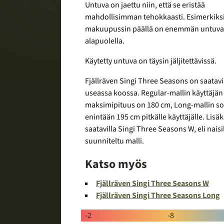
Untuva on jaettu niin, että se eristää
mahdollisimman tehokkaasti. Esimerkiks
makuupussin päällä on enemmän untuva
alapuolella.
Käytetty untuva on täysin jäljitettävissä.
Fjällräven Singi Three Seasons on saatavi
useassa koossa. Regular-mallin käyttäjän
maksimipituus on 180 cm, Long-mallin s
enintään 195 cm pitkälle käyttäjälle. Lisäk
saatavilla Singi Three Seasons W, eli naisi
suunniteltu malli.
Katso myös
Fjällräven Singi Three Seasons W
Fjällräven Singi Three Seasons Long
Lämpötila-
-2
-8