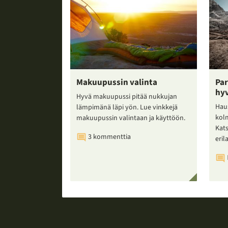
Makuupussin valinta
Par
hy
Hyvä makuupussi pitää nukkujan
Hau
lämpimänä läpi yön. Lue vinkkejä
kol
makuupussin valintaan ja käyttöön.
Kat
3 kommenttia
erila