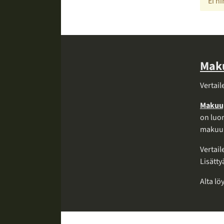
Ei h
Maku
Vertai
Makuup
on luon
makuup
Vertail
Lisätty
Alta lö