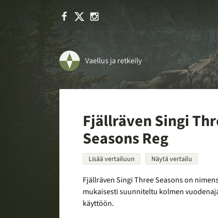
Facebook
X
Instagram
Vaellus ja retkeily
Fjällräven Singi Th
Seasons Reg
Lisää vertailuun
Näytä vertailu
Fjällräven Singi Three Seasons on nimen
mukaisesti suunniteltu kolmen vuodenaj
käyttöön.