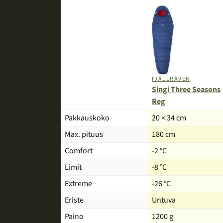
FJÄLLRÄVEN
Singi Three Seasons
Reg
Tuote
Pakkauskoko
20 × 34 cm
Max. pituus
180 cm
Comfort
-2 °C
Limit
-8 °C
Extreme
-26 °C
Eriste
Untuva
Paino
1200 g