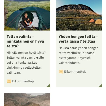
Teltan valinta –
Yhden hengen teltta –
minkälainen on hyvä
vertailussa 7 telttaa
teltta?
Haussa paras yhden hengen
Minkälainen on hyvä teltta?
teltta vaellukselle? Katso
Teltan valinta vaellukselle
esittelymme 7 hyvästä
voi olla hankalaa. Lue
vaihtoehdosta.
vinkkimme vaellusteltan
Ei kommentteja
valintaan.
Ei kommentteja