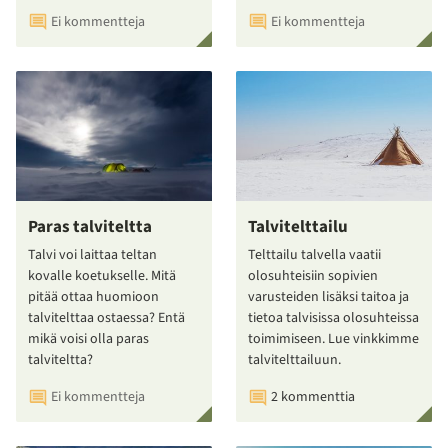
Ei kommentteja
Ei kommentteja
Paras talviteltta
Talvitelttailu
Talvi voi laittaa teltan
Telttailu talvella vaatii
kovalle koetukselle. Mitä
olosuhteisiin sopivien
pitää ottaa huomioon
varusteiden lisäksi taitoa ja
talvitelttaa ostaessa? Entä
tietoa talvisissa olosuhteissa
mikä voisi olla paras
toimimiseen. Lue vinkkimme
talviteltta?
talvitelttailuun.
Ei kommentteja
2 kommenttia