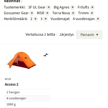
Valinnat
Tuotemerkki:
3F UL Gear
×
Big Agnes
×
Frilufts
×
Gossamer Gear
×
MSR
×
Terra Nova
×
Trimm
×
Henkilömäärä:
2
×
3
×
Vuodenajat:
4 vuodenajan
×
Vertailussa 1 teltta
Järjestys
Painavin
Lisää
vertailuun
MSR
Access 2
2 hengen
4 vuodenajan
1860 g