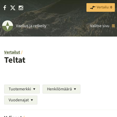
Facebook
X
Instagram
Vertailu:
0
Vaellus ja retkeily
Valitse sivu
Vertailut
Teltat
Tuotemerkki
Henkilömäärä
Vuodenajat