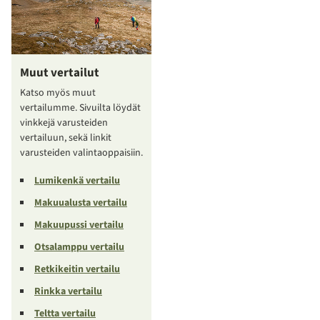
Muut vertailut
Katso myös muut
vertailumme. Sivuilta löydät
vinkkejä varusteiden
vertailuun, sekä linkit
varusteiden valintaoppaisiin.
Lumikenkä vertailu
Makuualusta vertailu
Makuupussi vertailu
Otsalamppu vertailu
Retkikeitin vertailu
Rinkka vertailu
Teltta vertailu