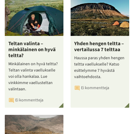
Teltan valinta –
Yhden hengen teltta –
minkälainen on hyvä
vertailussa 7 telttaa
teltta?
Haussa paras yhden hengen
Minkälainen on hyvä teltta?
teltta vaellukselle? Katso
Teltan valinta vaellukselle
esittelymme 7 hyvästä
voi olla hankalaa. Lue
vaihtoehdosta.
vinkkimme vaellusteltan
Ei kommentteja
valintaan.
Ei kommentteja