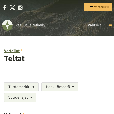
Facebook
X
Instagram
Vertailu:
0
Vaellus ja retkeily
Valitse sivu
Vertailut
Teltat
Tuotemerkki
Henkilömäärä
Vuodenajat