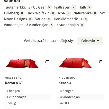
Valinnat
Tuotemerkki:
3F UL Gear
×
Fjällräven
×
Halti
×
Hilleberg
×
Jack Wolfskin
×
MSR
×
Naturehike
×
Six
Moon Designs
×
Vaude
×
Henkilömäärä:
4
×
Vuodenajat:
3 vuodenajan
×
4 vuodenajan
×
Vertailussa 2 telttaa
Järjestys
Painavin
Lisää
Lis
vertailuun
ver
HILLEBERG
HILLEBERG
Keron 4 GT
Keron 4
4 hengen
4 hengen
4 vuodenajan
4 vuodenajan
5500 g
4700 g