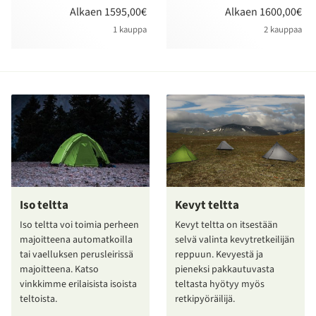
Alkaen 1595,00€
Alkaen 1600,00€
1 kauppa
2 kauppaa
Iso teltta
Kevyt teltta
Iso teltta voi toimia perheen
Kevyt teltta on itsestään
majoitteena automatkoilla
selvä valinta kevytretkeilijän
tai vaelluksen perusleirissä
reppuun. Kevyestä ja
majoitteena. Katso
pieneksi pakkautuvasta
vinkkimme erilaisista isoista
teltasta hyötyy myös
teltoista.
retkipyöräilijä.