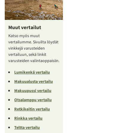
Muut vertailut
Katso myös muut
vertailumme. Sivuilta löydät
vinkkejä varusteiden
vertailuun, sekä linkit
varusteiden valintaoppaisiin.
Lumikenkä vertailu
Makuualusta vertailu
Makuupussi vertailu
Otsalamppu vertailu
Retkikeitin vertailu
Rinkka vertailu
Teltta vertailu