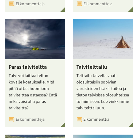
Ei kommentteja
Ei kommentteja
Paras talviteltta
Talvitelttailu
Talvi voi laittaa teltan
Telttailu talvella vaatii
kovalle koetukselle. Mitä
olosuhteisiin sopivien
pitää ottaa huomioon
varusteiden lisäksi taitoa ja
talvitelttaa ostaessa? Entä
tietoa talvisissa olosuhteissa
mikä voisi olla paras
toimimiseen. Lue vinkkimme
talviteltta?
talvitelttailuun.
Ei kommentteja
2 kommenttia