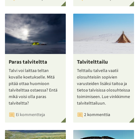
Paras talviteltta
Talvitelttailu
Talvi voi laittaa teltan
Telttailu talvella vaatii
kovalle koetukselle. Mitä
olosuhteisiin sopivien
pitää ottaa huomioon
varusteiden lisäksi taitoa ja
talvitelttaa ostaessa? Entä
tietoa talvisissa olosuhteissa
mikä voisi olla paras
toimimiseen. Lue vinkkimme
talviteltta?
talvitelttailuun.
Ei kommentteja
2 kommenttia