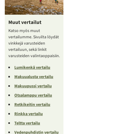
Muut vertailut
Katso myös muut
vertailumme. Sivuilta löydät
vinkkejä varusteiden
vertailuun, sekä linkit
varusteiden valintaoppaisiin.
Lumikenkä vertailu
Makuualusta vertailu
Makuupussi vertailu
Otsalamppu vertailu
Retkikeitin vertailu
Rinkka vertailu
Teltta vertailu
Vedenpuhdistin vertailu