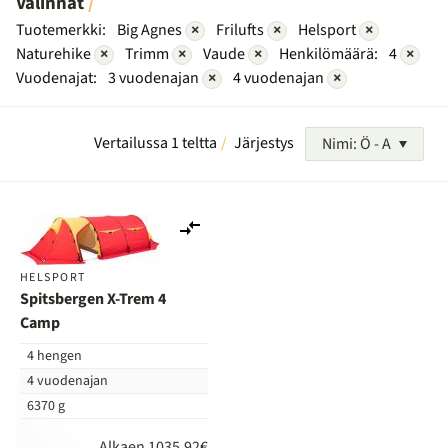
Valinnat
Tuotemerkki:
Big Agnes
×
Frilufts
×
Helsport
×
Naturehike
×
Trimm
×
Vaude
×
Henkilömäärä:
4
×
Vuodenajat:
3 vuodenajan
×
4 vuodenajan
×
Vertailussa 1 teltta
Järjestys
Nimi: Ö - A
Lisää
vertailuun
HELSPORT
Spitsbergen X-Trem 4
Camp
4 hengen
4 vuodenajan
6370 g
Alkaen 1035,92€