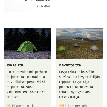
2 kauppaa
Iso teltta
Kevyt teltta
Iso teltta voi toimia perheen
Kevyt teltta on itsestään
majoitteena automatkoilla
selvä valinta kevytretkeilijän
tai vaelluksen perusleirissä
reppuun. Kevyestä ja
majoitteena. Katso
pieneksi pakkautuvasta
vinkkimme erilaisista isoista
teltasta hyötyy myös
teltoista.
retkipyöräilijä.
Ei kommentteja
Ei kommentteja