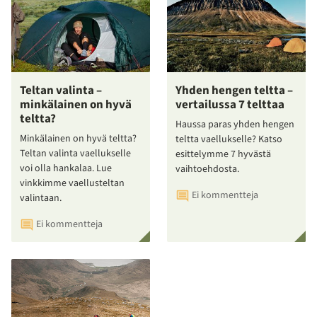
Teltan valinta –
Yhden hengen teltta –
minkälainen on hyvä
vertailussa 7 telttaa
teltta?
Haussa paras yhden hengen
Minkälainen on hyvä teltta?
teltta vaellukselle? Katso
Teltan valinta vaellukselle
esittelymme 7 hyvästä
voi olla hankalaa. Lue
vaihtoehdosta.
vinkkimme vaellusteltan
Ei kommentteja
valintaan.
Ei kommentteja