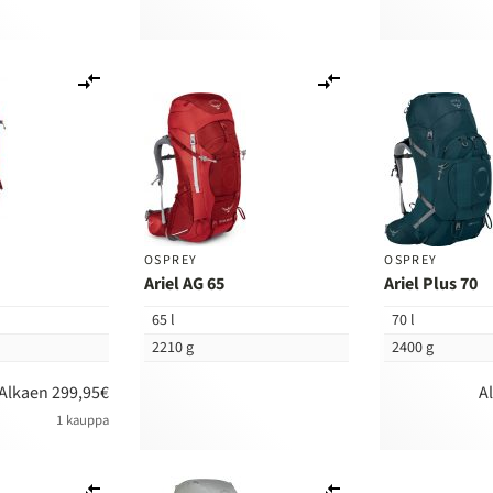
Lisää
Lisää
vertailuun
vertailuun
OSPREY
OSPREY
Ariel AG 65
Ariel Plus 70
65 l
70 l
2210 g
2400 g
Alkaen 299,95€
A
1 kauppa
Lisää
Lisää