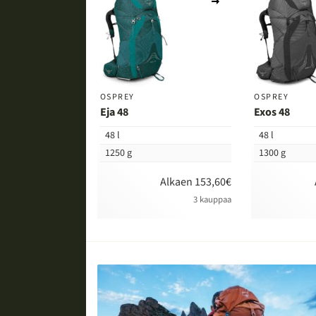
vertailuun
OSPREY
OSPREY
Eja 48
Exos 48
48 l
48 l
1250 g
1300 g
Alkaen 153,60€
3 kauppaa