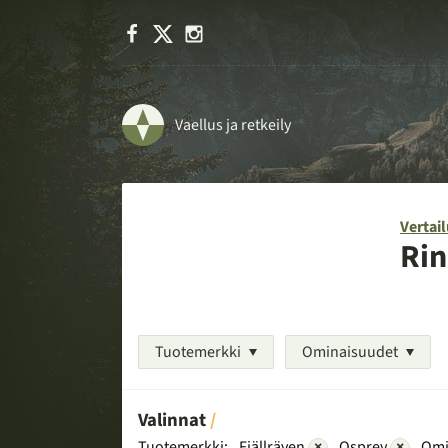
Facebook
X
Instagram
Vaellus ja retkeily
Vertail
Rin
Tuotemerkki
Ominaisuudet
Valinnat
Tuotemerkki:
Fjällräven
×
Osprey
×
Omi