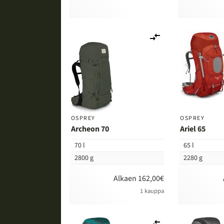
Lisää
vertailuun
OSPREY
OSPREY
Archeon 70
Ariel 65
70 l
65 l
2800 g
2280 g
Alkaen 162,00€
1 kauppa
Lisää