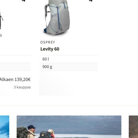
vertailuun
vertailuun
OSPREY
Levity 60
60 l
900 g
Alkaen 139,20€
3 kauppaa