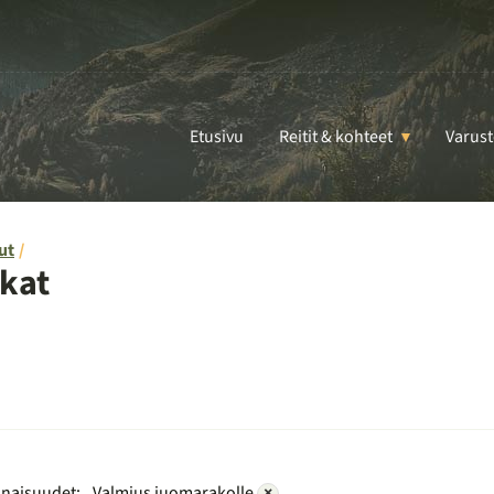
Etusivu
Reitit & kohteet
Varust
ut
kat
naisuudet:
Valmius juomarakolle
×