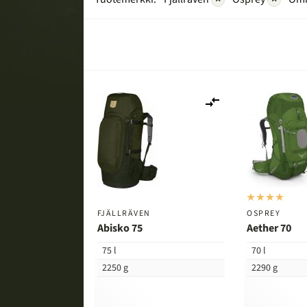
Lisää
vertailuun
FJÄLLRÄVEN
OSPREY
Abisko 75
Aether 70
75 l
70 l
2250 g
2290 g