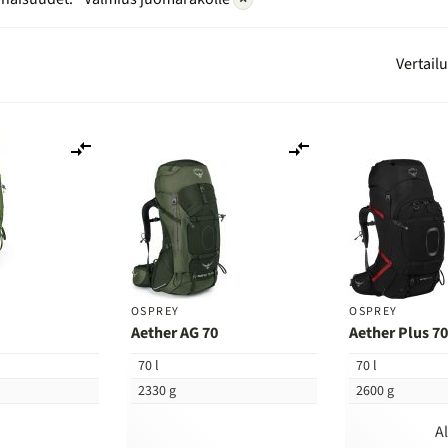
Vertail
Lisää
Lisää
vertailuun
vertailuun
OSPREY
OSPREY
Aether AG 70
Aether Plus 7
70 l
70 l
2330 g
2600 g
A