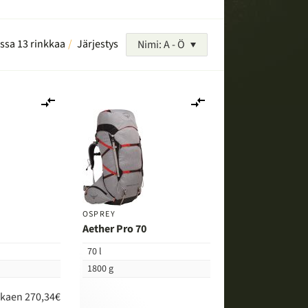
ussa 13 rinkkaa
Järjestys
Nimi: A - Ö
Lisää
Lisää
vertailuun
vertailuun
OSPREY
0
Aether Pro 70
70 l
1800 g
lkaen 270,34€