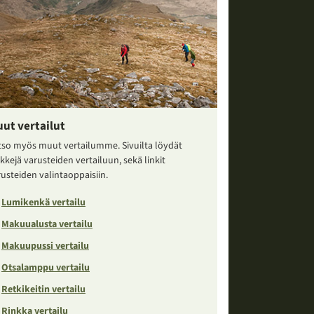
ut vertailut
tso myös muut vertailumme. Sivuilta löydät
kkejä varusteiden vertailuun, sekä linkit
usteiden valintaoppaisiin.
Lumikenkä vertailu
Makuualusta vertailu
Makuupussi vertailu
Otsalamppu vertailu
Retkikeitin vertailu
Rinkka vertailu