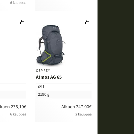
6 kauppaa
Lisää
Lisää
vertailuun
vertailuun
OSPREY
Atmos AG 65
65 l
2190 g
lkaen 235,19€
Alkaen 247,00€
6 kauppaa
2 kauppaa