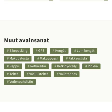
Muut avainsanat
Bikepacking
GPS
Kengät
Lumikengät
Makuualusta
Makuupussi
Pakkauslista
Reppu
Retkikeitin
Retkipyöräily
Rinkka
Teltta
Vaellusteltta
Valintaopas
Vedenpuhdistin