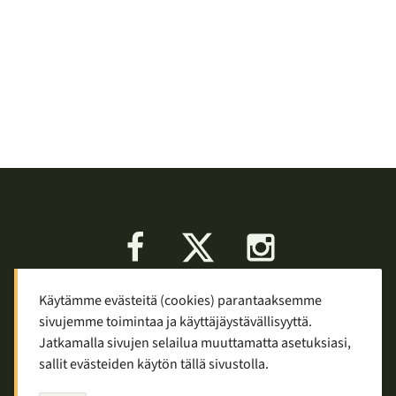
Facebook
X
Instagram
Käytämme evästeitä (cookies) parantaaksemme
Keskustelu
Palaute
Tietosuoja
sivujemme toimintaa ja käyttäjäystävällisyyttä.
Mainostaminen ja yhteistyö
Jatkamalla sivujen selailua muuttamatta asetuksiasi,
sallit evästeiden käytön tällä sivustolla.
Copyright © 2007—2026
Tuomas Tolppi
/
Vaellus ja retkeily