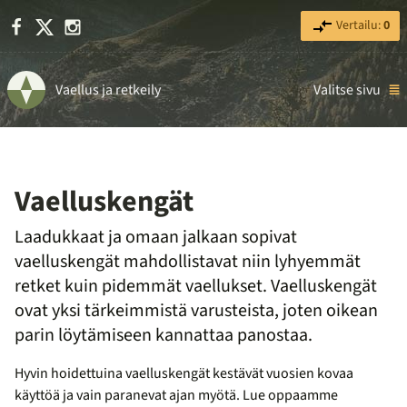
Facebook
X
Instagram
Vertailu:
0
Vaellus ja retkeily
Valitse sivu
Vaelluskengät
Laadukkaat ja omaan jalkaan sopivat
vaelluskengät mahdollistavat niin lyhyemmät
retket kuin pidemmät vaellukset. Vaelluskengät
ovat yksi tärkeimmistä varusteista, joten oikean
parin löytämiseen kannattaa panostaa.
Hyvin hoidettuina vaelluskengät kestävät vuosien kovaa
käyttöä ja vain paranevat ajan myötä. Lue oppaamme