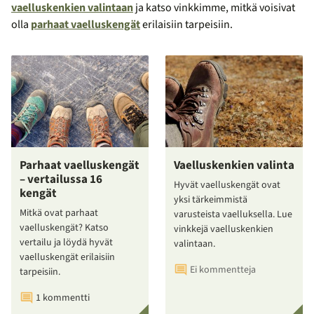
vaelluskenkien valintaan
ja katso vinkkimme, mitkä voisivat
olla
parhaat vaelluskengät
erilaisiin tarpeisiin.
Parhaat vaelluskengät
Vaelluskenkien valinta
– vertailussa 16
Hyvät vaelluskengät ovat
kengät
yksi tärkeimmistä
Mitkä ovat parhaat
varusteista vaelluksella. Lue
vaelluskengät? Katso
vinkkejä vaelluskenkien
vertailu ja löydä hyvät
valintaan.
vaelluskengät erilaisiin
Ei kommentteja
tarpeisiin.
1 kommentti