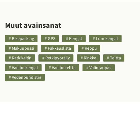
Muut avainsanat
Bikepacking
GPS
Kengät
Lumikengät
Makuupussi
Pakkauslista
Reppu
Retkikeitin
Retkipyöräily
Rinkka
Teltta
Vaelluskengät
Vaellusteltta
Valintaopas
Vedenpuhdistin