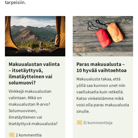
tarpeisiin.
Makuualustan valinta
Paras makuualusta –
– itsetäyttyvä,
10 hyvää vaihtoehtoa
ilmatäytteinen vai
Makuualusta takaa, että
solumuovi?
yöllä saa kunnon unet niin
Vinkkejä makuualustan
vaelluksella kuin retkellä.
valintaan. Mikä on
Katso vinkeistämme mikä
makuualustan R-arvo?
voisi olla paras makuualusta
Solumuovinen,
sinulle.
ilmatäytteinen vai
Ei kommentteja
itsetäyttyvä makuualusta?
2 kommenttia