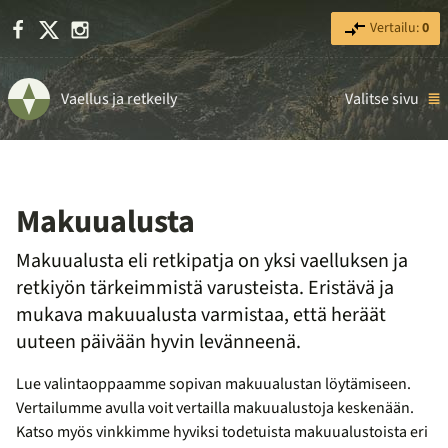
Facebook
X
Instagram
Vertailu:
0
Vaellus ja retkeily
Valitse sivu
Makuualusta
Makuualusta eli retkipatja on yksi vaelluksen ja
retkiyön tärkeimmistä varusteista. Eristävä ja
mukava makuualusta varmistaa, että heräät
uuteen päivään hyvin levänneenä.
Lue valintaoppaamme sopivan makuualustan löytämiseen.
Vertailumme avulla voit vertailla makuualustoja keskenään.
Katso myös vinkkimme hyviksi todetuista makuualustoista eri