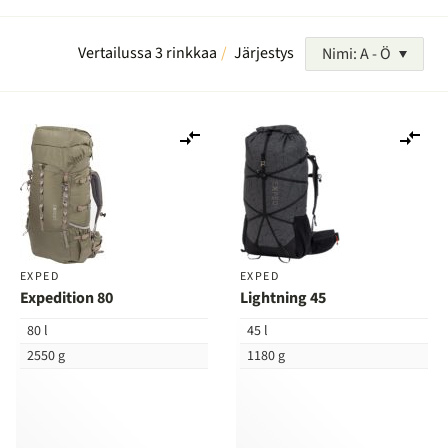
Vertailussa 3 rinkkaa
Järjestys
Nimi: A - Ö
Lisää
Lis
vertailuun
ver
EXPED
EXPED
Expedition 80
Lightning 45
80 l
45 l
2550 g
1180 g