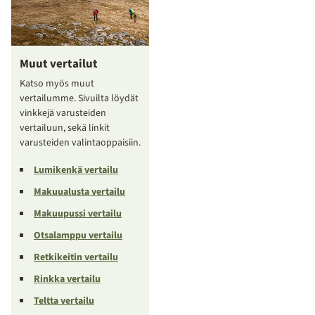
Muut vertailut
Katso myös muut
vertailumme. Sivuilta löydät
vinkkejä varusteiden
vertailuun, sekä linkit
varusteiden valintaoppaisiin.
Lumikenkä vertailu
Makuualusta vertailu
Makuupussi vertailu
Otsalamppu vertailu
Retkikeitin vertailu
Rinkka vertailu
Teltta vertailu