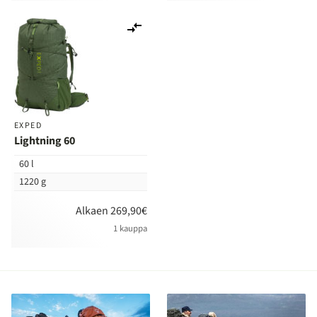
Lisää
vertailuun
EXPED
Lightning 60
60 l
1220 g
Alkaen 269,90€
1 kauppa