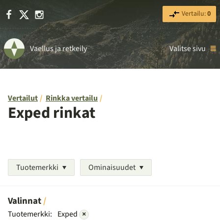
Facebook
X
Instagram
Vertailu:
0
Vaellus ja retkeily
Valitse sivu
Vertailut
Rinkka vertailu
Exped rinkat
Tuotemerkki
Ominaisuudet
Valinnat
Tuotemerkki:
Exped
×