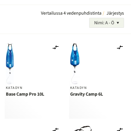
Vertailussa 4 vedenpuhdistinta
Järjestys
Nimi: A - Ö
Lisää
Lis
vertailuun
ver
KATADYN
KATADYN
Base Camp Pro 10L
Gravity Camp 6L
Lisää
Lis