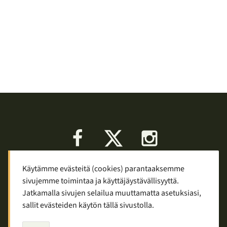
Facebook
X
Instagram
Käytämme evästeitä (cookies) parantaaksemme
Keskustelu
Palaute
Tietosuoja
sivujemme toimintaa ja käyttäjäystävällisyyttä.
Mainostaminen ja yhteistyö
Jatkamalla sivujen selailua muuttamatta asetuksiasi,
sallit evästeiden käytön tällä sivustolla.
Copyright © 2007—2026
Tuomas Tolppi
/
Vaellus ja retkeily