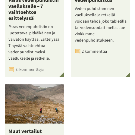
Paras vedenpuhdistin
Vedenpuhdistus
vaellukselle – 7
Veden puhdistaminen
vaihtoehtoa
vaelluksella ja retkellä
esittelyssä
voidaan tehdä joko tabletilla
Paras vedenpuhdistin on
tai vedensuodattimella. Lue
luotettava, pitkäikäinen ja
vinkkimme
vaivaton käyttää. Esittelyssä
vedenpuhdistukseen.
7 hyvää vaihtoehtoa
2 kommenttia
vedenpuhdistimeksi
vaellukselle ja retkelle.
Ei kommentteja
Muut vertailut