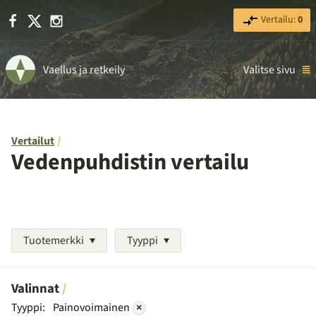
Facebook
X
Instagram
Vertailu:
0
Vaellus ja retkeily
Valitse sivu
Vertailut
Vedenpuhdistin vertailu
Tuotemerkki
Tyyppi
Valinnat
Tyyppi:
Painovoimainen
×