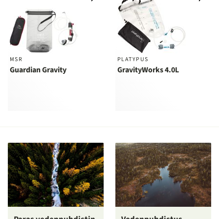
vertailuun
ver
MSR
PLATYPUS
Guardian Gravity
GravityWorks 4.0L