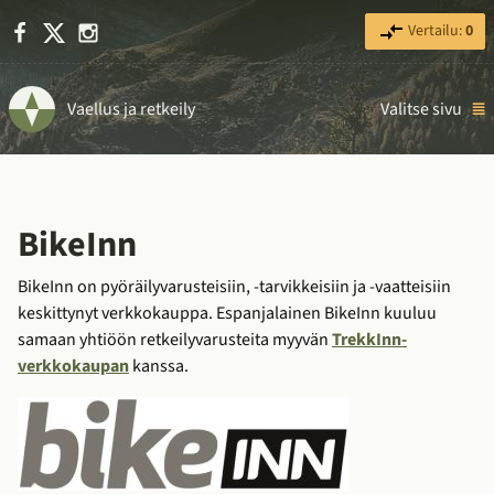
Facebook
X
Instagram
Vertailu:
0
Vaellus ja retkeily
Valitse sivu
BikeInn
BikeInn on pyöräilyvarusteisiin, -tarvikkeisiin ja -vaatteisiin
keskittynyt verkkokauppa. Espanjalainen BikeInn kuuluu
samaan yhtiöön retkeilyvarusteita myyvän
TrekkInn-
verkkokaupan
kanssa.