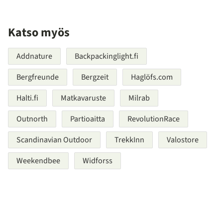
Katso myös
Addnature
Backpackinglight.fi
Bergfreunde
Bergzeit
Haglöfs.com
Halti.fi
Matkavaruste
Milrab
Outnorth
Partioaitta
RevolutionRace
Scandinavian Outdoor
TrekkInn
Valostore
Weekendbee
Widforss