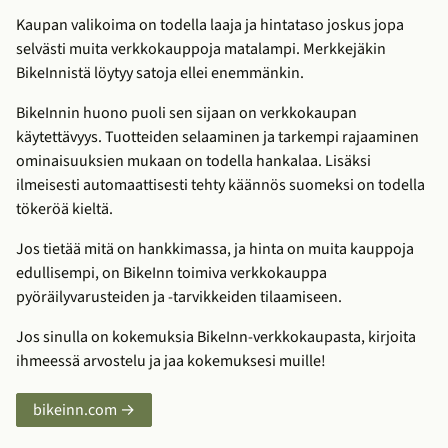
Kaupan valikoima on todella laaja ja hintataso joskus jopa
selvästi muita verkkokauppoja matalampi. Merkkejäkin
BikeInnistä löytyy satoja ellei enemmänkin.
BikeInnin huono puoli sen sijaan on verkkokaupan
käytettävyys. Tuotteiden selaaminen ja tarkempi rajaaminen
ominaisuuksien mukaan on todella hankalaa. Lisäksi
ilmeisesti automaattisesti tehty käännös suomeksi on todella
tökeröä kieltä.
Jos tietää mitä on hankkimassa, ja hinta on muita kauppoja
edullisempi, on BikeInn toimiva verkkokauppa
pyöräilyvarusteiden ja -tarvikkeiden tilaamiseen.
Jos sinulla on kokemuksia BikeInn-verkkokaupasta, kirjoita
ihmeessä arvostelu ja jaa kokemuksesi muille!
bikeinn.com →