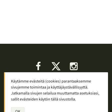
Facebook
X
Instagram
Käytämme evästeitä (cookies) parantaaksemme
Keskustelu
Palaute
Tietosuoja
sivujemme toimintaa ja käyttäjäystävällisyyttä.
Mainostaminen ja yhteistyö
Jatkamalla sivujen selailua muuttamatta asetuksiasi,
sallit evästeiden käytön tällä sivustolla.
Copyright © 2007—2026
Tuomas Tolppi
/
Vaellus ja retkeily
OK