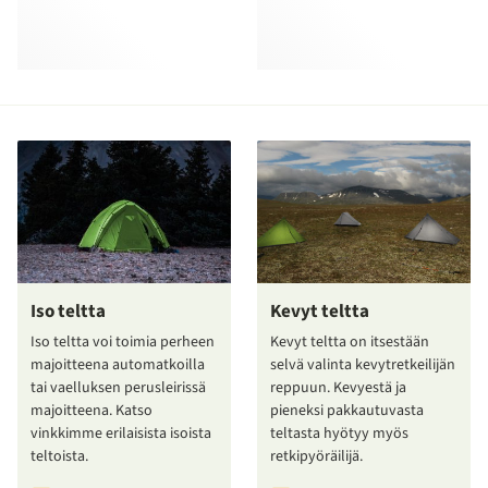
Iso teltta
Kevyt teltta
Iso teltta voi toimia perheen
Kevyt teltta on itsestään
majoitteena automatkoilla
selvä valinta kevytretkeilijän
tai vaelluksen perusleirissä
reppuun. Kevyestä ja
majoitteena. Katso
pieneksi pakkautuvasta
vinkkimme erilaisista isoista
teltasta hyötyy myös
teltoista.
retkipyöräilijä.