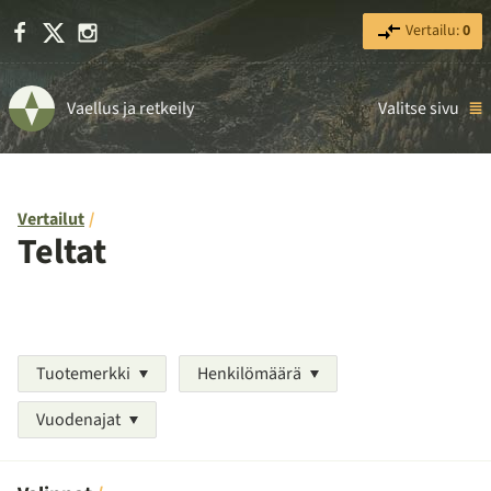
Facebook
X
Instagram
Vertailu:
0
Vaellus ja retkeily
Valitse sivu
Vertailut
Teltat
Tuotemerkki
Henkilömäärä
Vuodenajat