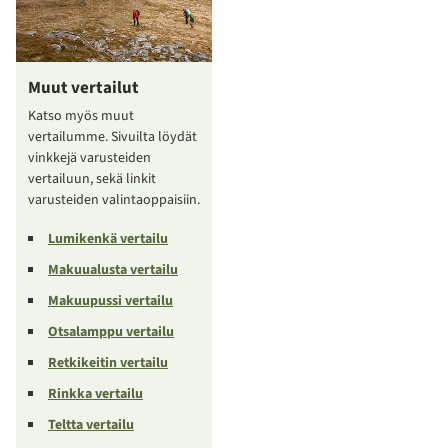
Muut vertailut
Katso myös muut
vertailumme. Sivuilta löydät
vinkkejä varusteiden
vertailuun, sekä linkit
varusteiden valintaoppaisiin.
Lumikenkä vertailu
Makuualusta vertailu
Makuupussi vertailu
Otsalamppu vertailu
Retkikeitin vertailu
Rinkka vertailu
Teltta vertailu