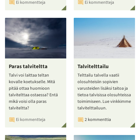
Ei kommentteja
Ei kommentteja
Paras talviteltta
Talvitelttailu
Talvi voi laittaa teltan
Telttailu talvella vaatii
kovalle koetukselle. Mitä
olosuhteisiin sopivien
pitää ottaa huomioon
varusteiden lisäksi taitoa ja
talvitelttaa ostaessa? Entä
tietoa talvisissa olosuhteissa
mikä voisi olla paras
toimimiseen. Lue vinkkimme
talviteltta?
talvitelttailuun.
Ei kommentteja
2 kommenttia