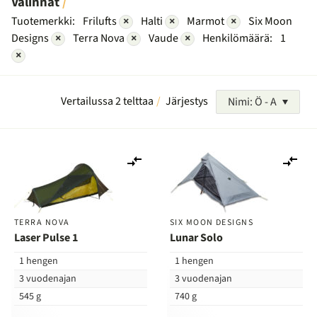
Valinnat
Tuotemerkki:
Frilufts
×
Halti
×
Marmot
×
Six Moon
Designs
×
Terra Nova
×
Vaude
×
Henkilömäärä:
1
×
Vertailussa 2 telttaa
Järjestys
Nimi: Ö - A
Lisää
Lis
vertailuun
ver
TERRA NOVA
SIX MOON DESIGNS
Laser Pulse 1
Lunar Solo
1 hengen
1 hengen
3 vuodenajan
3 vuodenajan
545 g
740 g