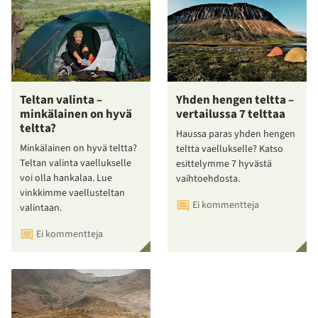
Teltan valinta –
Yhden hengen teltta –
minkälainen on hyvä
vertailussa 7 telttaa
teltta?
Haussa paras yhden hengen
Minkälainen on hyvä teltta?
teltta vaellukselle? Katso
Teltan valinta vaellukselle
esittelymme 7 hyvästä
voi olla hankalaa. Lue
vaihtoehdosta.
vinkkimme vaellusteltan
Ei kommentteja
valintaan.
Ei kommentteja