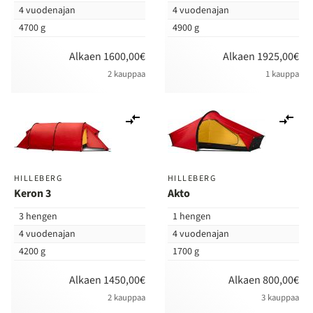
4 vuodenajan
4 vuodenajan
4700 g
4900 g
Alkaen 1600,00€
Alkaen 1925,00€
2 kauppaa
1 kauppa
Lisää
Lis
vertailuun
ver
HILLEBERG
HILLEBERG
Keron 3
Akto
3 hengen
1 hengen
4 vuodenajan
4 vuodenajan
4200 g
1700 g
Alkaen 1450,00€
Alkaen 800,00€
2 kauppaa
3 kauppaa