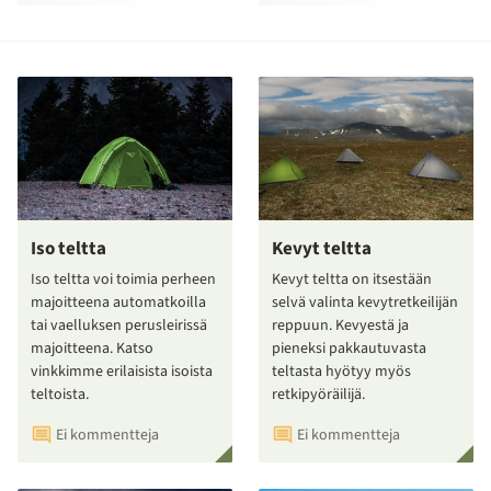
Iso teltta
Kevyt teltta
Iso teltta voi toimia perheen
Kevyt teltta on itsestään
majoitteena automatkoilla
selvä valinta kevytretkeilijän
tai vaelluksen perusleirissä
reppuun. Kevyestä ja
majoitteena. Katso
pieneksi pakkautuvasta
vinkkimme erilaisista isoista
teltasta hyötyy myös
teltoista.
retkipyöräilijä.
Ei kommentteja
Ei kommentteja