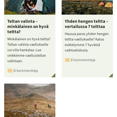
Teltan valinta –
Yhden hengen teltta –
minkälainen on hyvä
vertailussa 7 telttaa
teltta?
Haussa paras yhden hengen
Minkälainen on hyvä teltta?
teltta vaellukselle? Katso
Teltan valinta vaellukselle
esittelymme 7 hyvästä
voi olla hankalaa. Lue
vaihtoehdosta.
vinkkimme vaellusteltan
Ei kommentteja
valintaan.
Ei kommentteja