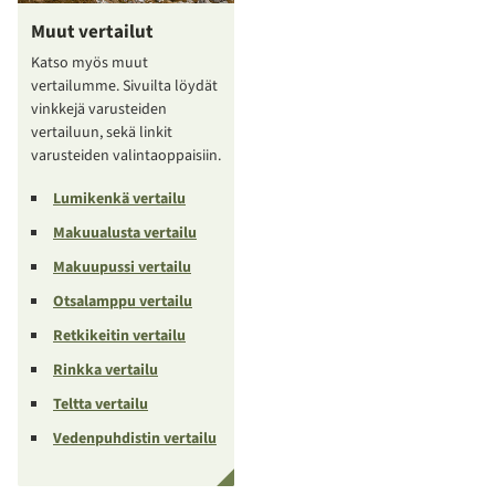
Muut vertailut
Katso myös muut
vertailumme. Sivuilta löydät
vinkkejä varusteiden
vertailuun, sekä linkit
varusteiden valintaoppaisiin.
Lumikenkä vertailu
Makuualusta vertailu
Makuupussi vertailu
Otsalamppu vertailu
Retkikeitin vertailu
Rinkka vertailu
Teltta vertailu
Vedenpuhdistin vertailu