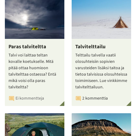
Paras talviteltta
Talvitelttailu
Talvi voi laittaa teltan
Telttailu talvella vaatii
kovalle koetukselle. Mitä
olosuhteisiin sopivien
pitää ottaa huomioon
varusteiden lisäksi taitoa ja
talvitelttaa ostaessa? Entä
tietoa talvisissa olosuhteissa
mikä voisi olla paras
toimimiseen. Lue vinkkimme
talviteltta?
talvitelttailuun.
Ei kommentteja
2 kommenttia