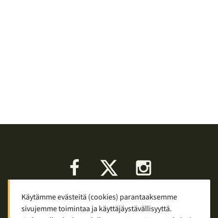
Facebook
X
Instagram
Käytämme evästeitä (cookies) parantaaksemme
Keskustelu
Palaute
Tietosuoja
sivujemme toimintaa ja käyttäjäystävällisyyttä.
Mainostaminen ja yhteistyö