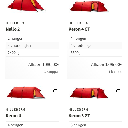
vertailuun
ver
HILLEBERG
HILLEBERG
Nallo 2
Keron 4 GT
2 hengen
4 hengen
4 vuodenajan
4 vuodenajan
2400 g
5500 g
Alkaen 1080,00€
Alkaen 1595,00€
3 kauppaa
1 kauppa
Lisää
Lis
vertailuun
ver
HILLEBERG
HILLEBERG
Keron 4
Keron 3 GT
4 hengen
3 hengen