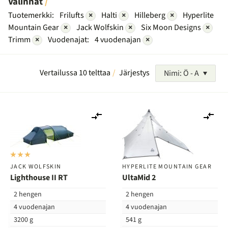
Valinnat
Tuotemerkki:
Frilufts
×
Halti
×
Hilleberg
×
Hyperlite
Mountain Gear
×
Jack Wolfskin
×
Six Moon Designs
×
Trimm
×
Vuodenajat:
4 vuodenajan
×
Vertailussa 10 telttaa
Järjestys
Nimi: Ö - A
Lisää
Lis
vertailuun
ver
JACK WOLFSKIN
HYPERLITE MOUNTAIN GEAR
Lighthouse II RT
UltaMid 2
2 hengen
2 hengen
4 vuodenajan
4 vuodenajan
3200 g
541 g