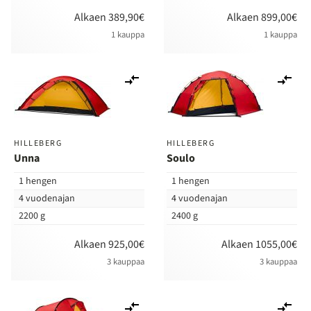
Alkaen 389,90€
Alkaen 899,00€
1 kauppa
1 kauppa
Lisää
Lis
vertailuun
ver
HILLEBERG
HILLEBERG
Unna
Soulo
1 hengen
1 hengen
4 vuodenajan
4 vuodenajan
2200 g
2400 g
Alkaen 925,00€
Alkaen 1055,00€
3 kauppaa
3 kauppaa
Lisää
Lis