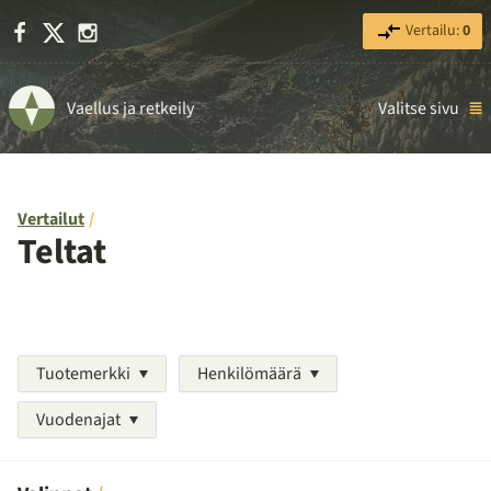
Facebook
X
Instagram
Vertailu:
0
Vaellus ja retkeily
Valitse sivu
Vertailut
Teltat
Tuotemerkki
Henkilömäärä
Vuodenajat