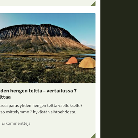
den hengen teltta – vertailussa 7
lttaa
ussa paras yhden hengen teltta vaellukselle?
tso esittelymme 7 hyvästä vaihtoehdosta.
Ei kommentteja