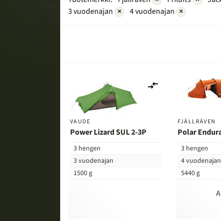
3 vuodenajan
×
4 vuodenajan
×
Lisää
vertailuun
VAUDE
FJÄLLRÄVEN
Power Lizard SUL 2-3P
Polar Endur
3 hengen
3 hengen
3 vuodenajan
4 vuodenaja
1500 g
5440 g
A