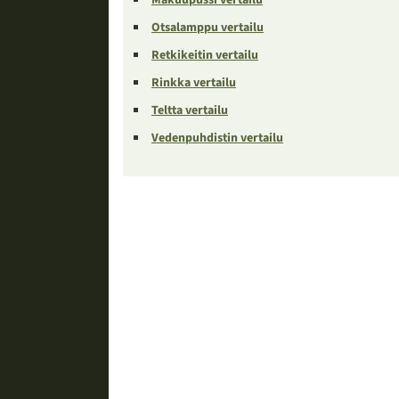
Otsalamppu vertailu
Retkikeitin vertailu
Rinkka vertailu
Teltta vertailu
Vedenpuhdistin vertailu