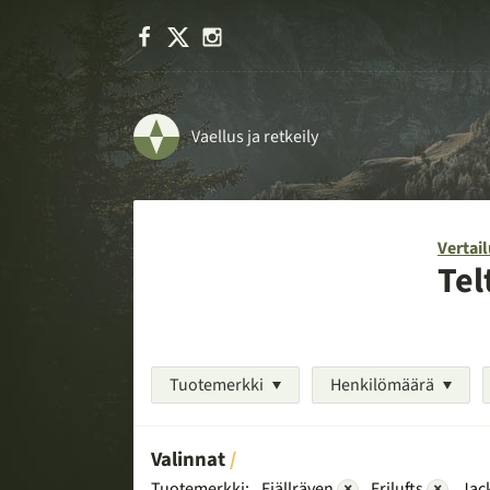
Facebook
X
Instagram
Vaellus ja retkeily
Vertail
Tel
Tuotemerkki
Henkilömäärä
Valinnat
Tuotemerkki:
Fjällräven
×
Frilufts
×
Jac