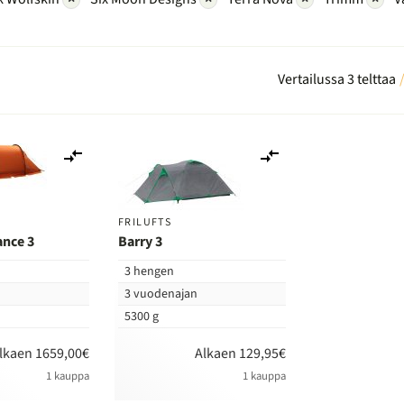
Vertailussa 3 telttaa
Lisää
Lisää
vertailuun
vertailuun
FRILUFTS
ance 3
Barry 3
3 hengen
n
3 vuodenajan
5300 g
lkaen 1659,00€
Alkaen 129,95€
1 kauppa
1 kauppa