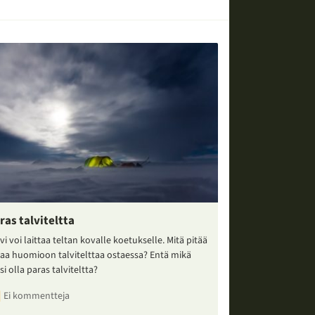
ras talviteltta
vi voi laittaa teltan kovalle koetukselle. Mitä pitää
taa huomioon talvitelttaa ostaessa? Entä mikä
si olla paras talviteltta?
Ei kommentteja