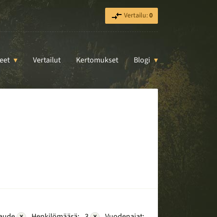
Vertailu:
0
eet
Vertailut
Kertomukset
Blogi
aude
×
Henkilömäärä:
3
×
Vuodenajat: