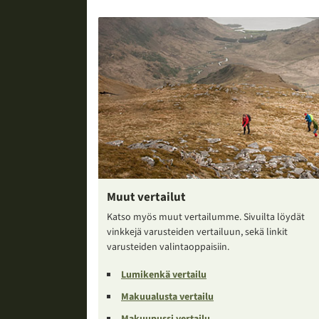
Muut vertailut
Katso myös muut vertailumme. Sivuilta löydät
vinkkejä varusteiden vertailuun, sekä linkit
varusteiden valintaoppaisiin.
Lumikenkä vertailu
Makuualusta vertailu
Makuupussi vertailu