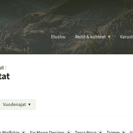
Etusivu
Reitit & kohteet
Varust
ut
tat
Vuodenajat
k Wolfskin
×
Six Moon Designs
×
Terra Nova
×
Trimm
×
V