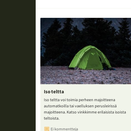
Iso teltta
Iso teltta voi toimia perheen majoitteena
automatkoilla tai vaelluksen perusleirissä
majoitteena. Katso vinkkimme erilaisista isoista
teltoista.
Ei kommentteja