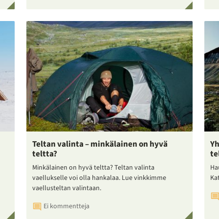
Teltan valinta – minkälainen on hyvä
Yh
teltta?
te
Minkälainen on hyvä teltta? Teltan valinta
Ha
vaellukselle voi olla hankalaa. Lue vinkkimme
Ka
vaellusteltan valintaan.
Ei kommentteja