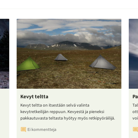
Kevyt teltta
Pa
Kevyt teltta on itsestään selvä valinta
Tal
kevytretkeilijän reppuun. Kevyestä ja pieneksi
ot
pakkautuvasta teltasta hyötyy myös retkipyöräilijä.
voi
Ei kommentteja