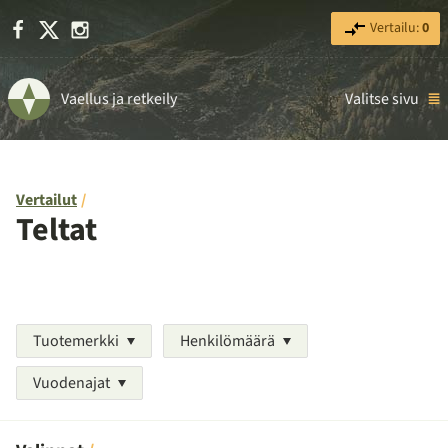
Facebook
X
Instagram
Vertailu:
0
Vaellus ja retkeily
Valitse sivu
Vertailut
Teltat
Tuotemerkki
Henkilömäärä
Vuodenajat