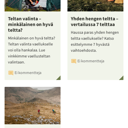
Teltan valinta –
Yhden hengen teltta –
minkälainen on hyvä
vertailussa 7 telttaa
teltta?
Haussa paras yhden hengen
Minkälainen on hyvä teltta?
teltta vaellukselle? Katso
Teltan valinta vaellukselle
esittelymme 7 hyvästä
voi olla hankalaa. Lue
vaihtoehdosta.
vinkkimme vaellusteltan
Ei kommentteja
valintaan.
Ei kommentteja