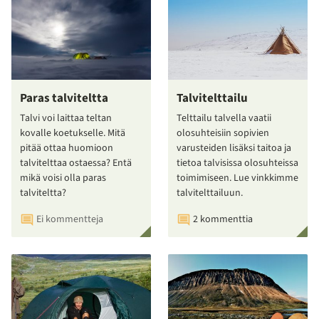
Paras talviteltta
Talvitelttailu
Talvi voi laittaa teltan
Telttailu talvella vaatii
kovalle koetukselle. Mitä
olosuhteisiin sopivien
pitää ottaa huomioon
varusteiden lisäksi taitoa ja
talvitelttaa ostaessa? Entä
tietoa talvisissa olosuhteissa
mikä voisi olla paras
toimimiseen. Lue vinkkimme
talviteltta?
talvitelttailuun.
Ei kommentteja
2 kommenttia