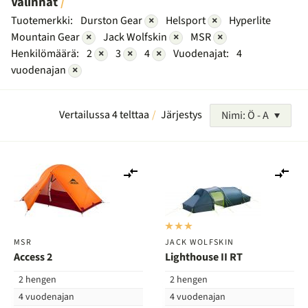
Valinnat
Tuotemerkki:
Durston Gear
×
Helsport
×
Hyperlite
Mountain Gear
×
Jack Wolfskin
×
MSR
×
Henkilömäärä:
2
×
3
×
4
×
Vuodenajat:
4
vuodenajan
×
Vertailussa 4 telttaa
Järjestys
Nimi: Ö - A
Lisää
Lis
vertailuun
ver
MSR
JACK WOLFSKIN
Access 2
Lighthouse II RT
2 hengen
2 hengen
4 vuodenajan
4 vuodenajan