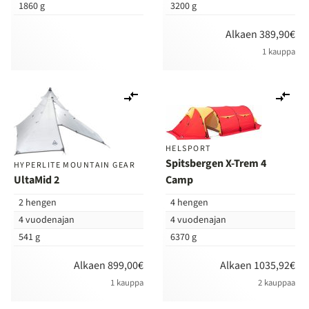
1860 g
3200 g
Alkaen 389,90€
1 kauppa
Lisää
Lis
vertailuun
ver
HELSPORT
Spitsbergen X-Trem 4
HYPERLITE MOUNTAIN GEAR
UltaMid 2
Camp
2 hengen
4 hengen
4 vuodenajan
4 vuodenajan
541 g
6370 g
Alkaen 899,00€
Alkaen 1035,92€
1 kauppa
2 kauppaa