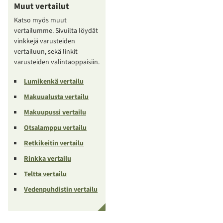
Muut vertailut
Katso myös muut
vertailumme. Sivuilta löydät
vinkkejä varusteiden
vertailuun, sekä linkit
varusteiden valintaoppaisiin.
Lumikenkä vertailu
Makuualusta vertailu
Makuupussi vertailu
Otsalamppu vertailu
Retkikeitin vertailu
Rinkka vertailu
Teltta vertailu
Vedenpuhdistin vertailu