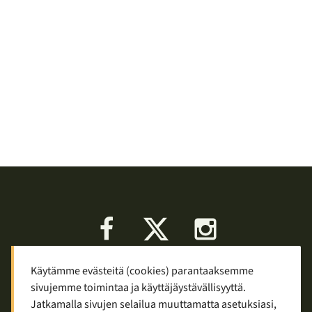
Facebook
X
Instagram
Käytämme evästeitä (cookies) parantaaksemme
Keskustelu
Palaute
Tietosuoja
sivujemme toimintaa ja käyttäjäystävällisyyttä.
Mainostaminen ja yhteistyö
Jatkamalla sivujen selailua muuttamatta asetuksiasi,