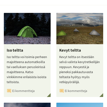
Iso teltta
Kevyt teltta
Iso teltta voi toimia perheen
Kevyt teltta on itsestään
majoitteena automatkoilla
selvä valinta kevytretkeilijän
tai vaelluksen perusleirissä
reppuun. Kevyestä ja
majoitteena. Katso
pieneksi pakkautuvasta
vinkkimme erilaisista isoista
teltasta hyötyy myös
teltoista.
retkipyöräilijä.
Ei kommentteja
Ei kommentteja