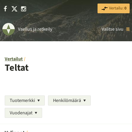
Facebook
X
Instagram
Vertailu:
0
Vaellus ja retkeily
Valitse sivu
Vertailut
Teltat
Tuotemerkki
Henkilömäärä
Vuodenajat