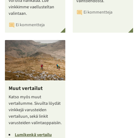
voi olla hankalaa. Lue
vaihtoehdosta.
vinkkimme vaellusteltan
Ei kommentteja
valintaan.
Ei kommentteja
Muut vertailut
Katso myös muut
vertailumme. Sivuilta löydät
vinkkejä varusteiden
vertailuun, sekä linkit
varusteiden valintaoppaisiin.
Lumikenkä vertailu