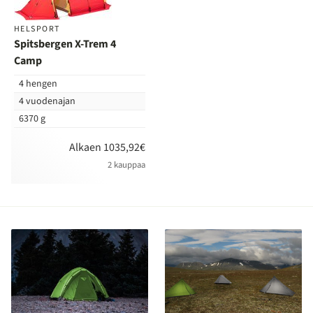
vertailuun
HELSPORT
Spitsbergen X-Trem 4
Camp
4 hengen
4 vuodenajan
6370 g
Alkaen 1035,92€
2 kauppaa