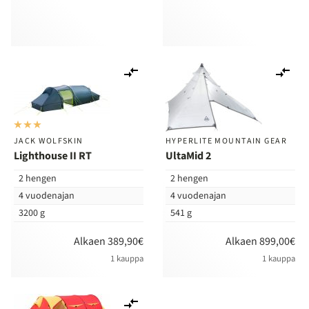
Lisää
Lis
vertailuun
ver
JACK WOLFSKIN
HYPERLITE MOUNTAIN GEAR
Lighthouse II RT
UltaMid 2
2 hengen
2 hengen
4 vuodenajan
4 vuodenajan
3200 g
541 g
Alkaen 389,90€
Alkaen 899,00€
1 kauppa
1 kauppa
Lisää