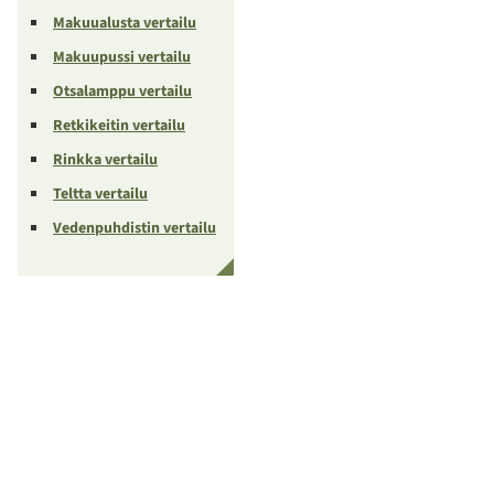
Makuualusta vertailu
Makuupussi vertailu
Otsalamppu vertailu
Retkikeitin vertailu
Rinkka vertailu
Teltta vertailu
Vedenpuhdistin vertailu