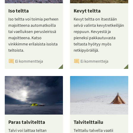
Iso teltta
Kevyt teltta
Iso teltta voi toimia perheen
Kevyt teltta on itsestään
majoitteena automatkoilla
selvä valinta kevytretkeilijän
tai vaelluksen perusleirissä
reppuun. Kevyestä ja
majoitteena. Katso
pieneksi pakkautuvasta
vinkkimme erilaisista isoista
teltasta hyötyy myös
teltoista.
retkipyöräilijä.
Ei kommentteja
Ei kommentteja
Paras talviteltta
Talvitelttailu
Talvi voi laittaa teltan
Telttailu talvella vaatii