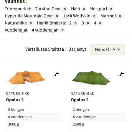
Valinnat
Tuotemerkki:
Durston Gear
×
Halti
×
Helsport
×
Hyperlite Mountain Gear
×
Jack Wolfskin
×
Marmot
×
Naturehike
×
Henkilömäärä:
2
×
3
×
4
×
Vuodenajat:
4 vuodenajan
×
Vertailussa 5 telttaa
Järjestys
Nimi: Ö - A
Lisää
Lis
vertailuun
ver
NATUREHIKE
NATUREHIKE
Opalus 3
Opalus 2
3 hengen
2 hengen
4 vuodenajan
4 vuodenajan
3600 g
2500 g