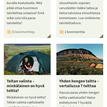
kovalle koetukselle. Mitä
olosuhteisiin sopivien
pitää ottaa huomioon
varusteiden lisäksi taitoa ja
talvitelttaa ostaessa? Entä
tietoa talvisissa olosuhteissa
mikä voisi olla paras
toimimiseen. Lue vinkkimme
talviteltta?
talvitelttailuun.
Ei kommentteja
2 kommenttia
Teltan valinta –
Yhden hengen teltta –
minkälainen on hyvä
vertailussa 7 telttaa
teltta?
Haussa paras yhden hengen
Minkälainen on hyvä teltta?
teltta vaellukselle? Katso
Teltan valinta vaellukselle
esittelymme 7 hyvästä