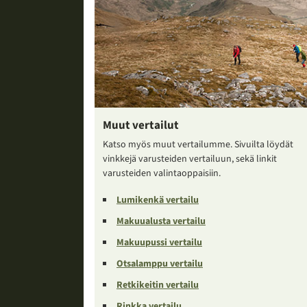
Muut vertailut
Katso myös muut vertailumme. Sivuilta löydät
vinkkejä varusteiden vertailuun, sekä linkit
varusteiden valintaoppaisiin.
Lumikenkä vertailu
Makuualusta vertailu
Makuupussi vertailu
Otsalamppu vertailu
Retkikeitin vertailu
Rinkka vertailu