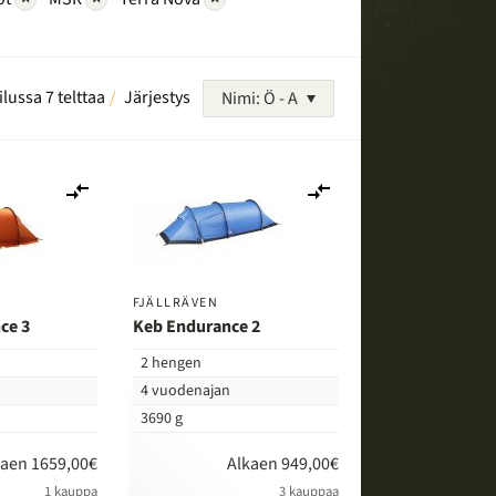
ilussa 7 telttaa
Järjestys
Nimi: Ö - A
Lisää
Lisää
vertailuun
vertailuun
FJÄLLRÄVEN
ce 3
Keb Endurance 2
2 hengen
4 vuodenajan
3690 g
kaen 1659,00€
Alkaen 949,00€
1 kauppa
3 kauppaa