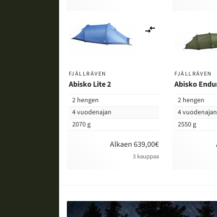
Lisää
vertailuun
FJÄLLRÄVEN
FJÄLLRÄVEN
Abisko Lite 2
Abisko Endu
2 hengen
2 hengen
4 vuodenajan
4 vuodenaja
2070 g
2550 g
Alkaen 639,00€
3 kauppaa