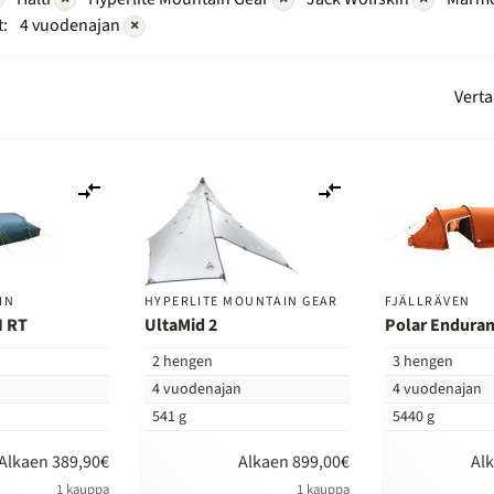
:
4 vuodenajan
×
Verta
Lisää
Lisää
vertailuun
vertailuun
IN
HYPERLITE MOUNTAIN GEAR
FJÄLLRÄVEN
I RT
UltaMid 2
Polar Enduran
2 hengen
3 hengen
n
4 vuodenajan
4 vuodenajan
541 g
5440 g
Alkaen 389,90€
Alkaen 899,00€
Al
1 kauppa
1 kauppa