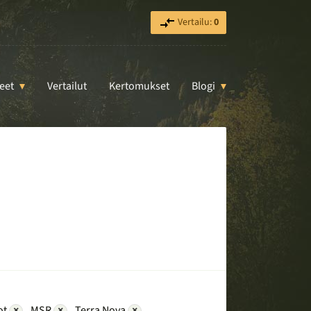
Vertailu:
0
eet
Vertailut
Kertomukset
Blogi
ot
×
MSR
×
Terra Nova
×