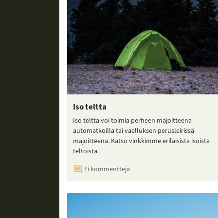
Iso teltta
Iso teltta voi toimia perheen majoitteena
automatkoilla tai vaelluksen perusleirissä
majoitteena. Katso vinkkimme erilaisista isoista
teltoista.
Ei kommentteja