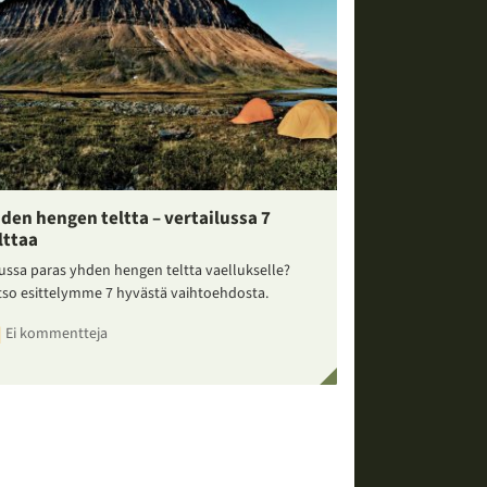
den hengen teltta – vertailussa 7
lttaa
ussa paras yhden hengen teltta vaellukselle?
tso esittelymme 7 hyvästä vaihtoehdosta.
Ei kommentteja