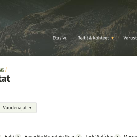
Etusivu
Reitit & kohteet
Varust
ut
tat
Vuodenajat
Halti
×
Hyperlite Mountain Gear
×
Jack Wolfskin
×
Marm