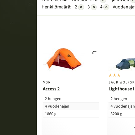
Henkilömäärä:
2
×
3
×
4
×
Vuodenajat
Lisää
vertailuun
MSR
JACK WOLFSK
Access 2
Lighthouse I
2 hengen
2 hengen
4 vuodenajan
4 vuodenaja
1860 g
3200 g