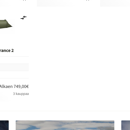
Lisää
vertailuun
rance 2
n
Alkaen 749,00€
3 kauppaa