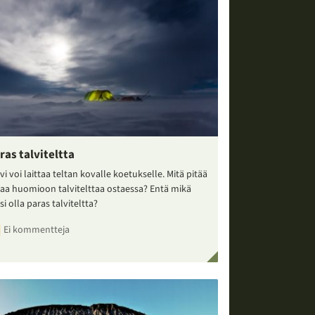
ras talviteltta
vi voi laittaa teltan kovalle koetukselle. Mitä pitää
taa huomioon talvitelttaa ostaessa? Entä mikä
si olla paras talviteltta?
Ei kommentteja