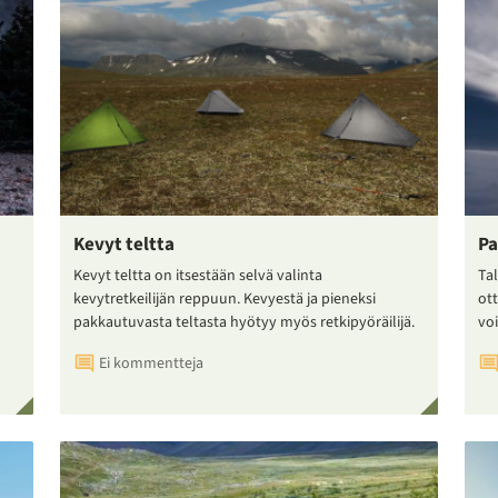
Kevyt teltta
Pa
Kevyt teltta on itsestään selvä valinta
Tal
kevytretkeilijän reppuun. Kevyestä ja pieneksi
ot
pakkautuvasta teltasta hyötyy myös retkipyöräilijä.
voi
Ei kommentteja