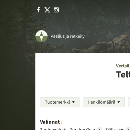
Facebook
X
Instagram
Vaellus ja retkeily
Vertail
Tel
Tuotemerkki
Henkilömäärä
Valinnat
Tuotemerkki:
Durston Gear
×
Fjällräven
×