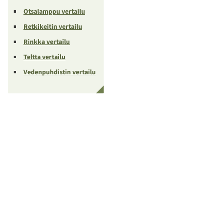
Otsalamppu vertailu
Retkikeitin vertailu
Rinkka vertailu
Teltta vertailu
Vedenpuhdistin vertailu