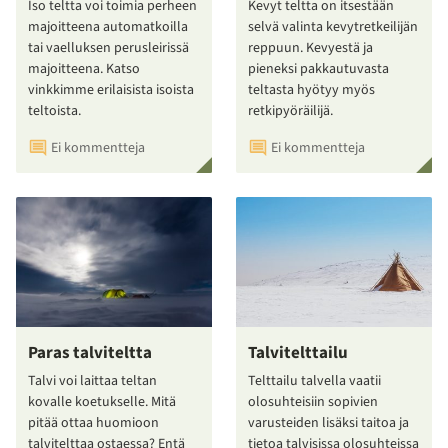
Iso teltta voi toimia perheen
Kevyt teltta on itsestään
majoitteena automatkoilla
selvä valinta kevytretkeilijän
tai vaelluksen perusleirissä
reppuun. Kevyestä ja
majoitteena. Katso
pieneksi pakkautuvasta
vinkkimme erilaisista isoista
teltasta hyötyy myös
teltoista.
retkipyöräilijä.
Ei kommentteja
Ei kommentteja
Paras talviteltta
Talvitelttailu
Talvi voi laittaa teltan
Telttailu talvella vaatii
kovalle koetukselle. Mitä
olosuhteisiin sopivien
pitää ottaa huomioon
varusteiden lisäksi taitoa ja
talvitelttaa ostaessa? Entä
tietoa talvisissa olosuhteissa