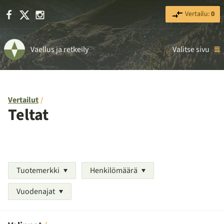
Facebook
X
Instagram
Vertailu:
0
Vaellus ja retkeily
Valitse sivu
Vertailut
Teltat
Tuotemerkki
Henkilömäärä
Vuodenajat