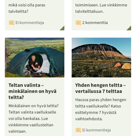
mikä voisi olla paras
toimimiseen. Lue vinkkimme
talviteltta?
talvitelttailuun.
Ei kommentteja
2 kommenttia
Teltan valinta –
Yhden hengen teltta –
minkälainen on hyvä
vertailussa 7 telttaa
teltta?
Haussa paras yhden hengen
Minkälainen on hyvä teltta?
teltta vaellukselle? Katso
Teltan valinta vaellukselle
esittelymme 7 hyvästä
voi olla hankalaa. Lue
vaihtoehdosta.
vinkkimme vaellusteltan
Ei kommentteja
valintaan.