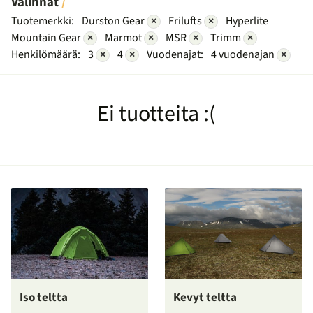
Valinnat
Tuotemerkki:
Durston Gear
×
Frilufts
×
Hyperlite
Mountain Gear
×
Marmot
×
MSR
×
Trimm
×
Henkilömäärä:
3
×
4
×
Vuodenajat:
4 vuodenajan
×
Ei tuotteita :(
Iso teltta
Kevyt teltta