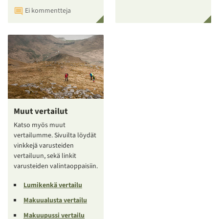
Ei kommentteja
Muut vertailut
Katso myös muut
vertailumme. Sivuilta löydät
vinkkejä varusteiden
vertailuun, sekä linkit
varusteiden valintaoppaisiin.
Lumikenkä vertailu
Makuualusta vertailu
Makuupussi vertailu