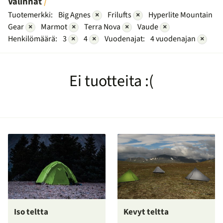
Valinnat
Tuotemerkki:
Big Agnes
×
Frilufts
×
Hyperlite Mountain
Gear
×
Marmot
×
Terra Nova
×
Vaude
×
Henkilömäärä:
3
×
4
×
Vuodenajat:
4 vuodenajan
×
Ei tuotteita :(
Iso teltta
Kevyt teltta