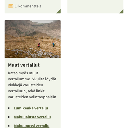
Ei kommentteja
Muut vertailut
Katso myös muut
vertailumme. Sivuilta löydät
vinkkejä varusteiden
vertailuun, sekä linkit
varusteiden valintaoppaisiin.
Lumikenkä vertailu
Makuualusta vertailu
Makuupussi vertailu