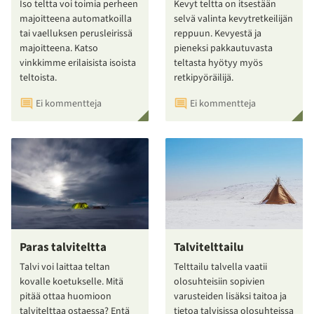
Iso teltta voi toimia perheen
Kevyt teltta on itsestään
majoitteena automatkoilla
selvä valinta kevytretkeilijän
tai vaelluksen perusleirissä
reppuun. Kevyestä ja
majoitteena. Katso
pieneksi pakkautuvasta
vinkkimme erilaisista isoista
teltasta hyötyy myös
teltoista.
retkipyöräilijä.
Ei kommentteja
Ei kommentteja
Paras talviteltta
Talvitelttailu
Talvi voi laittaa teltan
Telttailu talvella vaatii
kovalle koetukselle. Mitä
olosuhteisiin sopivien
pitää ottaa huomioon
varusteiden lisäksi taitoa ja
talvitelttaa ostaessa? Entä
tietoa talvisissa olosuhteissa