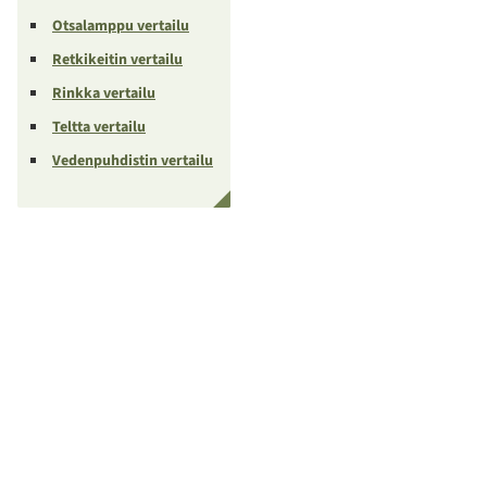
Otsalamppu vertailu
Retkikeitin vertailu
Rinkka vertailu
Teltta vertailu
Vedenpuhdistin vertailu