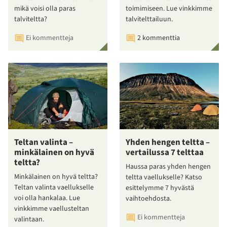
mikä voisi olla paras
toimimiseen. Lue vinkkimme
talviteltta?
talvitelttailuun.
Ei kommentteja
2 kommenttia
Teltan valinta –
Yhden hengen teltta –
minkälainen on hyvä
vertailussa 7 telttaa
teltta?
Haussa paras yhden hengen
Minkälainen on hyvä teltta?
teltta vaellukselle? Katso
Teltan valinta vaellukselle
esittelymme 7 hyvästä
voi olla hankalaa. Lue
vaihtoehdosta.
vinkkimme vaellusteltan
Ei kommentteja
valintaan.