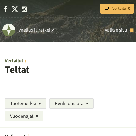
Facebook
X
Instagram
Vertailu:
0
Vaellus ja retkeily
Valitse sivu
Vertailut
Teltat
Tuotemerkki
Henkilömäärä
Vuodenajat