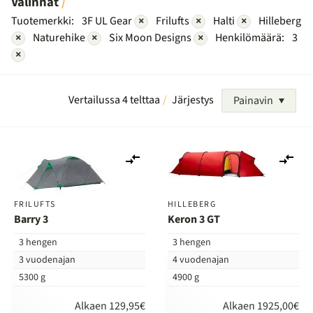
Valinnat
Tuotemerkki:
3F UL Gear
×
Frilufts
×
Halti
×
Hilleberg
×
Naturehike
×
Six Moon Designs
×
Henkilömäärä:
3
×
Vertailussa 4 telttaa
Järjestys
Painavin
Lisää
Lis
vertailuun
ver
FRILUFTS
HILLEBERG
Barry 3
Keron 3 GT
3 hengen
3 hengen
3 vuodenajan
4 vuodenajan
5300 g
4900 g
Alkaen 129,95€
Alkaen 1925,00€