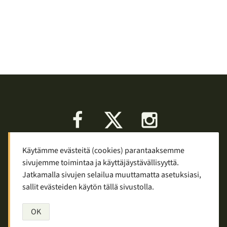
Facebook
X
Instagram
Käytämme evästeitä (cookies) parantaaksemme
Keskustelu
Palaute
Tietosuoja
sivujemme toimintaa ja käyttäjäystävällisyyttä.
Mainostaminen ja yhteistyö
Jatkamalla sivujen selailua muuttamatta asetuksiasi,
sallit evästeiden käytön tällä sivustolla.
Copyright © 2007—2026
Tuomas Tolppi
/
Vaellus ja retkeily
OK