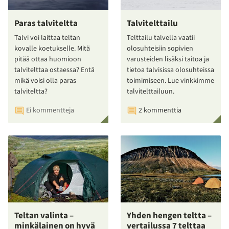
Paras talviteltta
Talvitelttailu
Talvi voi laittaa teltan
Telttailu talvella vaatii
kovalle koetukselle. Mitä
olosuhteisiin sopivien
pitää ottaa huomioon
varusteiden lisäksi taitoa ja
talvitelttaa ostaessa? Entä
tietoa talvisissa olosuhteissa
mikä voisi olla paras
toimimiseen. Lue vinkkimme
talviteltta?
talvitelttailuun.
Ei kommentteja
2 kommenttia
Teltan valinta –
Yhden hengen teltta –
minkälainen on hyvä
vertailussa 7 telttaa