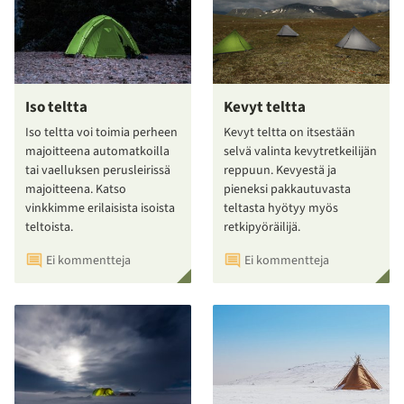
Iso teltta
Kevyt teltta
Iso teltta voi toimia perheen
Kevyt teltta on itsestään
majoitteena automatkoilla
selvä valinta kevytretkeilijän
tai vaelluksen perusleirissä
reppuun. Kevyestä ja
majoitteena. Katso
pieneksi pakkautuvasta
vinkkimme erilaisista isoista
teltasta hyötyy myös
teltoista.
retkipyöräilijä.
Ei kommentteja
Ei kommentteja