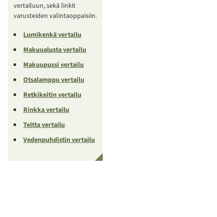
vertailuun, sekä linkit
varusteiden valintaoppaisiin.
Lumikenkä vertailu
Makuualusta vertailu
Makuupussi vertailu
Otsalamppu vertailu
Retkikeitin vertailu
Rinkka vertailu
Teltta vertailu
Vedenpuhdistin vertailu