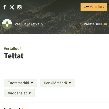
Facebook
X
Instagram
Vertailu:
0
Vaellus ja retkeily
Valitse sivu
Vertailut
Teltat
Tuotemerkki
Henkilömäärä
Vuodenajat