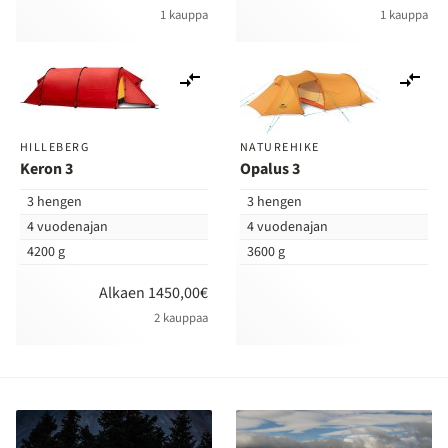
1 kauppa
1 kauppa
Lisää
Lis
vertailuun
ver
HILLEBERG
NATUREHIKE
Keron 3
Opalus 3
3 hengen
3 hengen
4 vuodenajan
4 vuodenajan
4200 g
3600 g
Alkaen 1450,00€
2 kauppaa