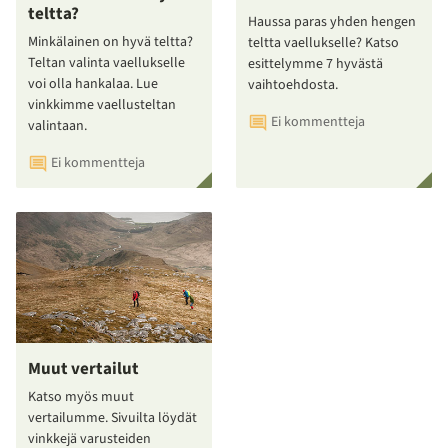
teltta?
Haussa paras yhden hengen
Minkälainen on hyvä teltta?
teltta vaellukselle? Katso
Teltan valinta vaellukselle
esittelymme 7 hyvästä
voi olla hankalaa. Lue
vaihtoehdosta.
vinkkimme vaellusteltan
Ei kommentteja
valintaan.
Ei kommentteja
Muut vertailut
Katso myös muut
vertailumme. Sivuilta löydät
vinkkejä varusteiden