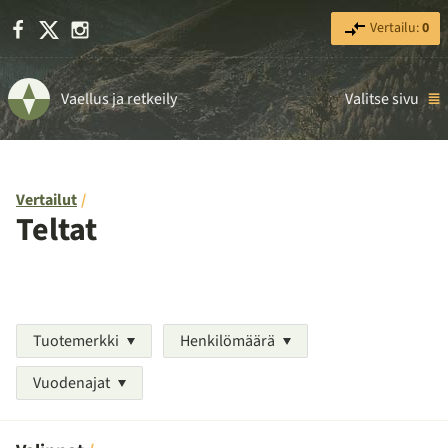
Facebook
X
Instagram
Vertailu:
0
Vaellus ja retkeily
Valitse sivu
Vertailut
Teltat
Tuotemerkki
Henkilömäärä
Vuodenajat