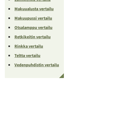
Makuualusta vertailu
Makuupussi vertailu
Otsalamppu vertailu
Retkikeitin vertailu
Rinkka vertailu
Teltta vertailu
Vedenpuhdistin vertailu