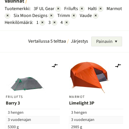
Valinnat
Tuotemerkki:
3F UL Gear
×
Frilufts
×
Halti
×
Marmot
×
Six Moon Designs
×
Trimm
×
Vaude
×
Henkilömäärä:
1
×
3
×
4
×
Vertailussa 5 telttaa
Järjestys
Painavin
Lisää
Lis
vertailuun
ver
FRILUFTS
MARMOT
Barry 3
Limelight 3P
3 hengen
3 hengen
3 vuodenajan
3 vuodenajan
5300 g
2985 g