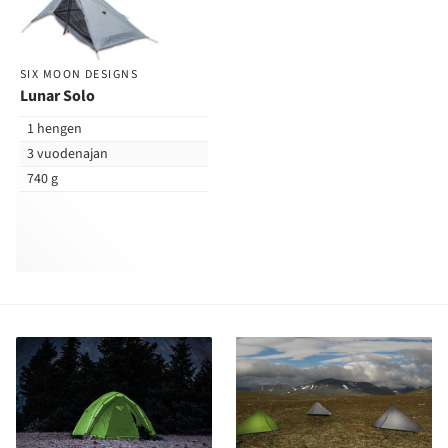
vertailuun
SIX MOON DESIGNS
Lunar Solo
1 hengen
3 vuodenajan
740 g