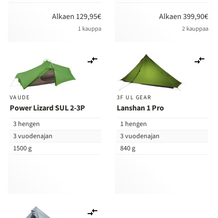
Alkaen 129,95€
Alkaen 399,90€
1 kauppa
2 kauppaa
Lisää
Lis
vertailuun
ver
VAUDE
3F UL GEAR
Power Lizard SUL 2-3P
Lanshan 1 Pro
3 hengen
1 hengen
3 vuodenajan
3 vuodenajan
1500 g
840 g
Lisää