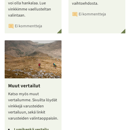
voi olla hankalaa. Lue
vaihtoehdosta.
vinkkimme vaellusteltan
Ei kommentteja
valintaan.
Ei kommentteja
Muut vertailut
Katso myös muut
vertailumme. Sivuilta löydät
vinkkejä varusteiden
vertailuun, sekä linkit
varusteiden valintaoppaisiin.
Lumikenkä vertailu