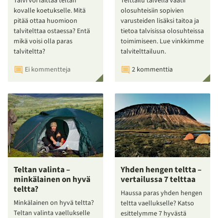
Talvi voi laittaa teltan
Telttailu talvella vaatii
kovalle koetukselle. Mitä
olosuhteisiin sopivien
pitää ottaa huomioon
varusteiden lisäksi taitoa ja
talvitelttaa ostaessa? Entä
tietoa talvisissa olosuhteissa
mikä voisi olla paras
toimimiseen. Lue vinkkimme
talviteltta?
talvitelttailuun.
Ei kommentteja
2 kommenttia
Teltan valinta –
Yhden hengen teltta –
minkälainen on hyvä
vertailussa 7 telttaa
teltta?
Haussa paras yhden hengen
Minkälainen on hyvä teltta?
teltta vaellukselle? Katso
Teltan valinta vaellukselle
esittelymme 7 hyvästä