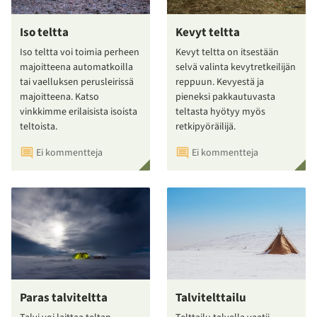
Iso teltta
Kevyt teltta
Iso teltta voi toimia perheen
Kevyt teltta on itsestään
majoitteena automatkoilla
selvä valinta kevytretkeilijän
tai vaelluksen perusleirissä
reppuun. Kevyestä ja
majoitteena. Katso
pieneksi pakkautuvasta
vinkkimme erilaisista isoista
teltasta hyötyy myös
teltoista.
retkipyöräilijä.
Ei kommentteja
Ei kommentteja
Paras talviteltta
Talvitelttailu