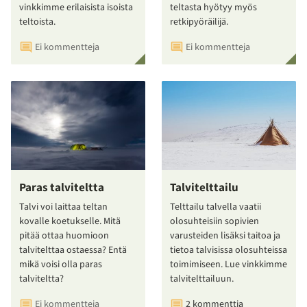
vinkkimme erilaisista isoista
teltasta hyötyy myös
teltoista.
retkipyöräilijä.
Ei kommentteja
Ei kommentteja
Paras talviteltta
Talvitelttailu
Talvi voi laittaa teltan
Telttailu talvella vaatii
kovalle koetukselle. Mitä
olosuhteisiin sopivien
pitää ottaa huomioon
varusteiden lisäksi taitoa ja
talvitelttaa ostaessa? Entä
tietoa talvisissa olosuhteissa
mikä voisi olla paras
toimimiseen. Lue vinkkimme
talviteltta?
talvitelttailuun.
Ei kommentteja
2 kommenttia