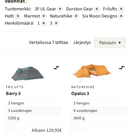
Valinnat
Tuotemerkki:
3F UL Gear
×
Durston Gear
×
Frilufts
×
Halti
×
Marmot
×
Naturehike
×
Six Moon Designs
×
Henkilömäärä:
1
×
3
×
Vertailussa 7 telttaa
Järjestys
Painavin
Lisää
Lis
vertailuun
ver
FRILUFTS
NATUREHIKE
Barry 3
Opalus 3
3 hengen
3 hengen
3 vuodenajan
4 vuodenajan
5300 g
3600 g
Alkaen 129,95€