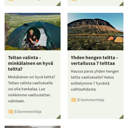
Teltan valinta –
Yhden hengen teltta –
minkälainen on hyvä
vertailussa 7 telttaa
teltta?
Haussa paras yhden hengen
Minkälainen on hyvä teltta?
teltta vaellukselle? Katso
Teltan valinta vaellukselle
esittelymme 7 hyvästä
voi olla hankalaa. Lue
vaihtoehdosta.
vinkkimme vaellusteltan
Ei kommentteja
valintaan.
Ei kommentteja