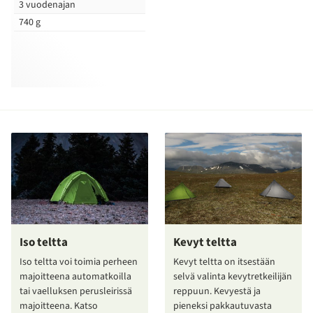
3 vuodenajan
740 g
Iso teltta
Kevyt teltta
Iso teltta voi toimia perheen
Kevyt teltta on itsestään
majoitteena automatkoilla
selvä valinta kevytretkeilijän
tai vaelluksen perusleirissä
reppuun. Kevyestä ja
majoitteena. Katso
pieneksi pakkautuvasta