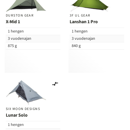
DURSTON GEAR
3F UL GEAR
X-Mid 1
Lanshan 1 Pro
1 hengen
1 hengen
3 vuodenajan
3 vuodenajan
875 g
840 g
Lisää
vertailuun
SIX MOON DESIGNS
Lunar Solo
1 hengen