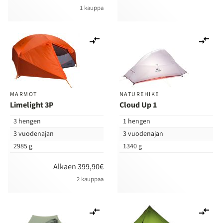
1 kauppa
Lisää
Lis
vertailuun
ver
MARMOT
NATUREHIKE
Limelight 3P
Cloud Up 1
3 hengen
1 hengen
3 vuodenajan
3 vuodenajan
2985 g
1340 g
Alkaen 399,90€
2 kauppaa
Lisää
Lis
vertailuun
ver