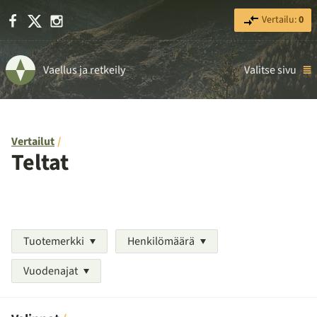
Facebook
X
Instagram
Vertailu:
0
Vaellus ja retkeily
Valitse sivu
Vertailut
Teltat
Tuotemerkki
Henkilömäärä
Vuodenajat