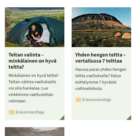
Teltan valinta –
Yhden hengen teltta –
minkälainen on hyvä
vertailussa 7 telttaa
teltta?
Haussa paras yhden hengen
Minkälainen on hyvä teltta?
teltta vaellukselle? Katso
Teltan valinta vaellukselle
esittelymme 7 hyvästä
voi olla hankalaa. Lue
vaihtoehdosta.
vinkkimme vaellusteltan
Ei kommentteja
valintaan.
Ei kommentteja