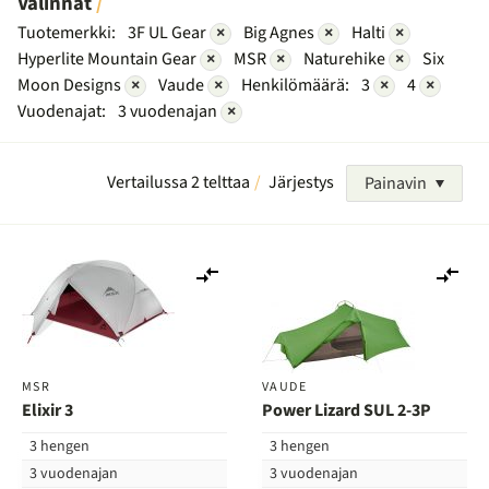
Valinnat
Tuotemerkki:
3F UL Gear
×
Big Agnes
×
Halti
×
Hyperlite Mountain Gear
×
MSR
×
Naturehike
×
Six
Moon Designs
×
Vaude
×
Henkilömäärä:
3
×
4
×
Vuodenajat:
3 vuodenajan
×
Vertailussa 2 telttaa
Järjestys
Painavin
Lisää
Lis
vertailuun
ver
MSR
VAUDE
Elixir 3
Power Lizard SUL 2-3P
3 hengen
3 hengen
3 vuodenajan
3 vuodenajan