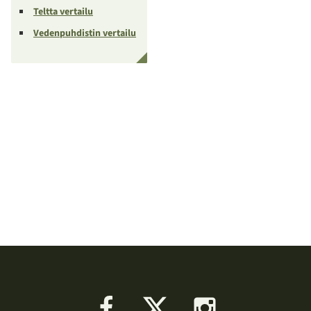
Teltta vertailu
Vedenpuhdistin vertailu
Facebook
X
Instagram