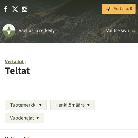
Facebook
X
Instagram
Vertailu:
0
Vaellus ja retkeily
Valitse sivu
Vertailut
Teltat
Tuotemerkki
Henkilömäärä
Vuodenajat