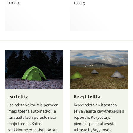
3100 g
1500 g
Iso teltta
Kevyt teltta
Iso teltta voi toimia perheen
Kevyt teltta on itsestään
majoitteena automatkoilla
selvä valinta kevytretkeilijän
tai vaelluksen perusleirissä
reppuun. Kevyestä ja
majoitteena. Katso
pieneksi pakkautuvasta
vinkkimme erilaisista isoista
teltasta hyötyy myös