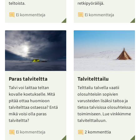
teltoista.
retkipyöräilijä.
Ei kommentteja
Ei kommentteja
Paras talviteltta
Talvitelttailu
Talvi voi laittaa teltan
Telttailu talvella vaatii
kovalle koetukselle. Mitä
olosuhteisiin sopivien
pitää ottaa huomioon
varusteiden lisäksi taitoa ja
talvitelttaa ostaessa? Entä
tietoa talvisissa olosuhteissa
mikä voisi olla paras
toimimiseen. Lue vinkkimme
talviteltta?
talvitelttailuun.
Ei kommentteja
2 kommenttia