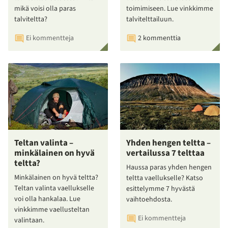
mikä voisi olla paras
toimimiseen. Lue vinkkimme
talviteltta?
talvitelttailuun.
Ei kommentteja
2 kommenttia
Teltan valinta –
Yhden hengen teltta –
minkälainen on hyvä
vertailussa 7 telttaa
teltta?
Haussa paras yhden hengen
Minkälainen on hyvä teltta?
teltta vaellukselle? Katso
Teltan valinta vaellukselle
esittelymme 7 hyvästä
voi olla hankalaa. Lue
vaihtoehdosta.
vinkkimme vaellusteltan
Ei kommentteja
valintaan.