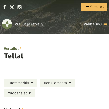
Facebook
X
Instagram
Vertailu:
0
Vaellus ja retkeily
Valitse sivu
Vertailut
Teltat
Tuotemerkki
Henkilömäärä
Vuodenajat