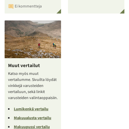
Ei kommentteja
Muut vertailut
Katso myös muut
vertailumme. Sivuilta löydät
vinkkejä varusteiden
vertailuun, sekä linkit
varusteiden valintaoppaisiin.
Lumikenkä vertailu
Makuualusta vertailu
Makuupussi vertailu