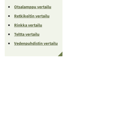
Otsalamppu vertailu
Retkikeitin vertailu
Rinkka vertailu
Teltta vertailu
Vedenpuhdistin vertailu