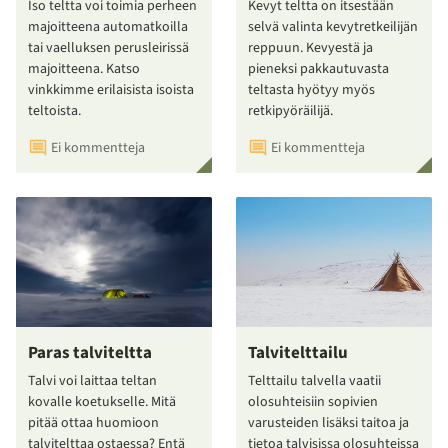
Iso teltta voi toimia perheen
Kevyt teltta on itsestään
majoitteena automatkoilla
selvä valinta kevytretkeilijän
tai vaelluksen perusleirissä
reppuun. Kevyestä ja
majoitteena. Katso
pieneksi pakkautuvasta
vinkkimme erilaisista isoista
teltasta hyötyy myös
teltoista.
retkipyöräilijä.
Ei kommentteja
Ei kommentteja
Paras talviteltta
Talvitelttailu
Talvi voi laittaa teltan
Telttailu talvella vaatii
kovalle koetukselle. Mitä
olosuhteisiin sopivien
pitää ottaa huomioon
varusteiden lisäksi taitoa ja
talvitelttaa ostaessa? Entä
tietoa talvisissa olosuhteissa