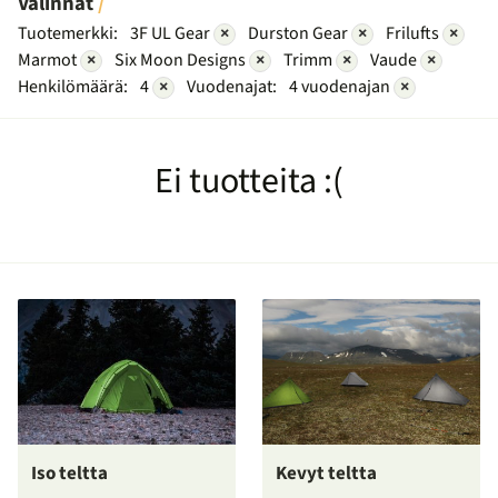
Valinnat
Tuotemerkki:
3F UL Gear
×
Durston Gear
×
Frilufts
×
Marmot
×
Six Moon Designs
×
Trimm
×
Vaude
×
Henkilömäärä:
4
×
Vuodenajat:
4 vuodenajan
×
Ei tuotteita :(
Iso teltta
Kevyt teltta