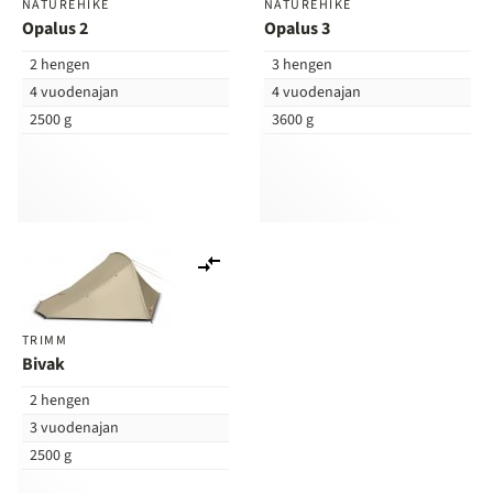
NATUREHIKE
NATUREHIKE
Opalus 2
Opalus 3
2 hengen
3 hengen
4 vuodenajan
4 vuodenajan
2500 g
3600 g
Lisää
vertailuun
TRIMM
Bivak
2 hengen
3 vuodenajan
2500 g