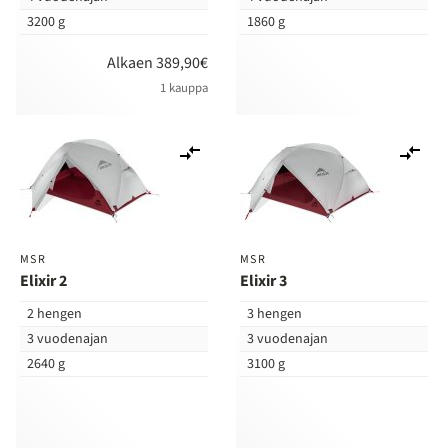
3200 g
1860 g
Alkaen 389,90€
1 kauppa
Lisää
Lis
vertailuun
ver
MSR
MSR
Elixir 2
Elixir 3
2 hengen
3 hengen
3 vuodenajan
3 vuodenajan
2640 g
3100 g