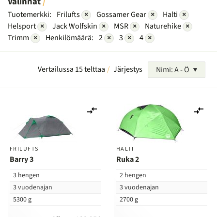
Valinnat
Tuotemerkki:
Frilufts
×
Gossamer Gear
×
Halti
×
Helsport
×
Jack Wolfskin
×
MSR
×
Naturehike
×
Trimm
×
Henkilömäärä:
2
×
3
×
4
×
Vertailussa 15 telttaa
Järjestys
Nimi: A - Ö
Lisää
Lis
vertailuun
ver
FRILUFTS
HALTI
Barry 3
Ruka 2
3 hengen
2 hengen
3 vuodenajan
3 vuodenajan
5300 g
2700 g