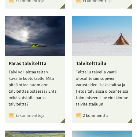
Ei kommentteja
Ei kommentteja
Paras talviteltta
Talvitelttailu
Talvi voi laittaa teltan
Telttailu talvella vaatii
kovalle koetukselle. Mitä
olosuhteisiin sopivien
pitää ottaa huomioon
varusteiden lisäksi taitoa ja
talvitelttaa ostaessa? Entä
tietoa talvisissa olosuhteissa
mikä voisi olla paras
toimimiseen. Lue vinkkimme
talviteltta?
talvitelttailuun.
Ei kommentteja
2 kommenttia