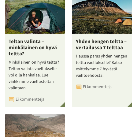
Teltan valinta –
Yhden hengen teltta –
minkälainen on hyvä
vertailussa 7 telttaa
teltta?
Haussa paras yhden hengen
Minkälainen on hyvä teltta?
teltta vaellukselle? Katso
Teltan valinta vaellukselle
esittelymme 7 hyvästä
voi olla hankalaa. Lue
vaihtoehdosta.
vinkkimme vaellusteltan
Ei kommentteja
valintaan.
Ei kommentteja