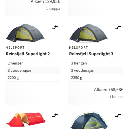
Alkaen 129,95€
1 kauppa
Lisää
Lis
vertailuun
ver
HELSPORT
HELSPORT
Reinsfjell Superlight 2
Reinsfjell Superlight 3
2 hengen
3 hengen
3 vuodenajan
3 vuodenajan
2200 g
2350 g
Alkaen 768,68€
1 kauppa
Lisää
Lis
vertailuun
ver