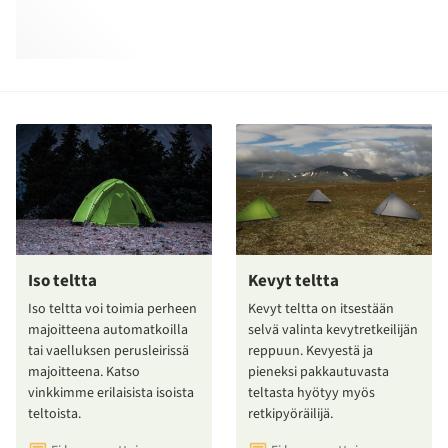
Iso teltta
Kevyt teltta
Iso teltta voi toimia perheen
Kevyt teltta on itsestään
majoitteena automatkoilla
selvä valinta kevytretkeilijän
tai vaelluksen perusleirissä
reppuun. Kevyestä ja
majoitteena. Katso
pieneksi pakkautuvasta
vinkkimme erilaisista isoista
teltasta hyötyy myös
teltoista.
retkipyöräilijä.