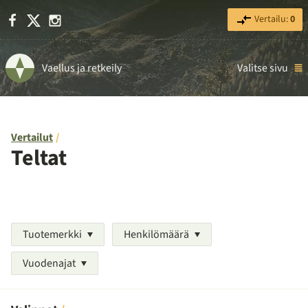
Facebook
X
Instagram
Vertailu:
0
Vaellus ja retkeily
Valitse sivu
Vertailut
Teltat
Tuotemerkki
Henkilömäärä
Vuodenajat