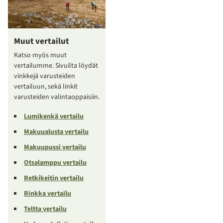
Muut vertailut
Katso myös muut
vertailumme. Sivuilta löydät
vinkkejä varusteiden
vertailuun, sekä linkit
varusteiden valintaoppaisiin.
Lumikenkä vertailu
Makuualusta vertailu
Makuupussi vertailu
Otsalamppu vertailu
Retkikeitin vertailu
Rinkka vertailu
Teltta vertailu