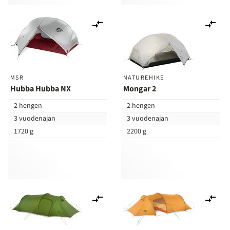
Lisää
Lis
vertailuun
ver
MSR
NATUREHIKE
Hubba Hubba NX
Mongar 2
2 hengen
2 hengen
3 vuodenajan
3 vuodenajan
1720 g
2200 g
Lisää
Lis
vertailuun
ver