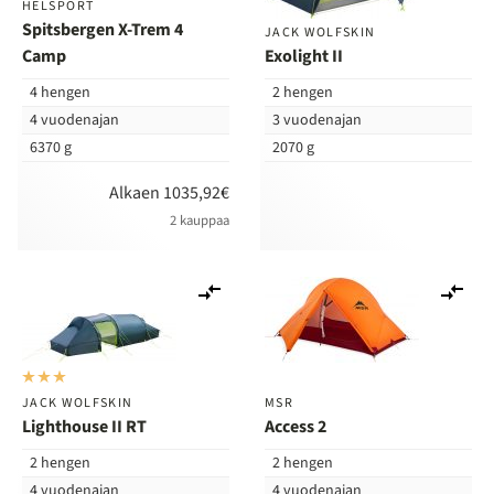
HELSPORT
Spitsbergen X-Trem 4
JACK WOLFSKIN
Camp
Exolight II
4 hengen
2 hengen
4 vuodenajan
3 vuodenajan
6370 g
2070 g
Alkaen 1035,92€
2 kauppaa
Lisää
Lis
vertailuun
ver
JACK WOLFSKIN
MSR
Lighthouse II RT
Access 2
2 hengen
2 hengen
4 vuodenajan
4 vuodenajan