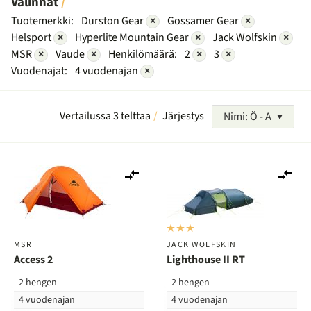
Valinnat
Tuotemerkki:
Durston Gear
×
Gossamer Gear
×
Helsport
×
Hyperlite Mountain Gear
×
Jack Wolfskin
×
MSR
×
Vaude
×
Henkilömäärä:
2
×
3
×
Vuodenajat:
4 vuodenajan
×
Vertailussa 3 telttaa
Järjestys
Nimi: Ö - A
Lisää
Lis
vertailuun
ver
MSR
JACK WOLFSKIN
Access 2
Lighthouse II RT
2 hengen
2 hengen
4 vuodenajan
4 vuodenajan