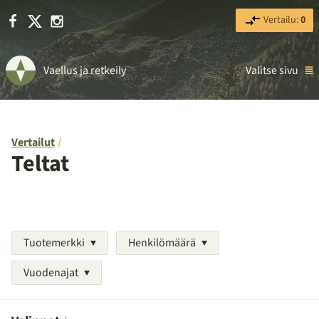
Facebook
X
Instagram
Vertailu:
0
Vaellus ja retkeily
Valitse sivu
Vertailut
Teltat
Tuotemerkki
Henkilömäärä
Vuodenajat