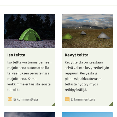
Iso teltta
Kevyt teltta
Iso teltta voi toimia perheen
Kevyt teltta on itsestään
majoitteena automatkoilla
selvä valinta kevytretkeilijän
tai vaelluksen perusleirissä
reppuun. Kevyestä ja
majoitteena. Katso
pieneksi pakkautuvasta
vinkkimme erilaisista isoista
teltasta hyötyy myös
teltoista.
retkipyöräilijä.
Ei kommentteja
Ei kommentteja