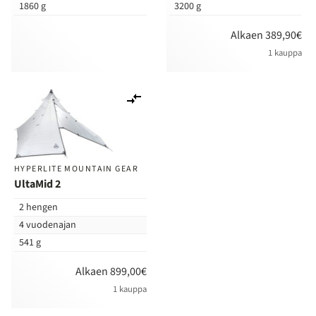
1860 g
3200 g
Alkaen 389,90€
1 kauppa
Lisää
vertailuun
HYPERLITE MOUNTAIN GEAR
UltaMid 2
2 hengen
4 vuodenajan
541 g
Alkaen 899,00€
1 kauppa