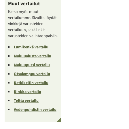
Muut vertailut
Katso myös muut
vertailumme. Sivuilta löydät
vinkkejä varusteiden
vertailuun, sekä linkit
varusteiden valintaoppaisiin.
Lumikenkä vertailu
Makuualusta vertailu
Makuupussi vertailu
Otsalamppu vertailu
Retkikeitin vertailu
Rinkka vertailu
Teltta vertailu
Vedenpuhdistin vertailu