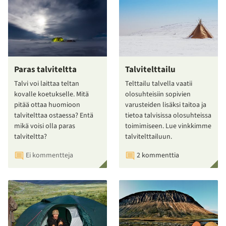
Paras talviteltta
Talvitelttailu
Talvi voi laittaa teltan
Telttailu talvella vaatii
kovalle koetukselle. Mitä
olosuhteisiin sopivien
pitää ottaa huomioon
varusteiden lisäksi taitoa ja
talvitelttaa ostaessa? Entä
tietoa talvisissa olosuhteissa
mikä voisi olla paras
toimimiseen. Lue vinkkimme
talviteltta?
talvitelttailuun.
Ei kommentteja
2 kommenttia