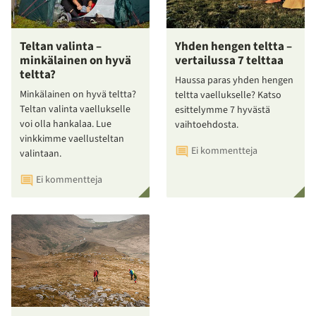
Teltan valinta –
Yhden hengen teltta –
minkälainen on hyvä
vertailussa 7 telttaa
teltta?
Haussa paras yhden hengen
Minkälainen on hyvä teltta?
teltta vaellukselle? Katso
Teltan valinta vaellukselle
esittelymme 7 hyvästä
voi olla hankalaa. Lue
vaihtoehdosta.
vinkkimme vaellusteltan
Ei kommentteja
valintaan.
Ei kommentteja