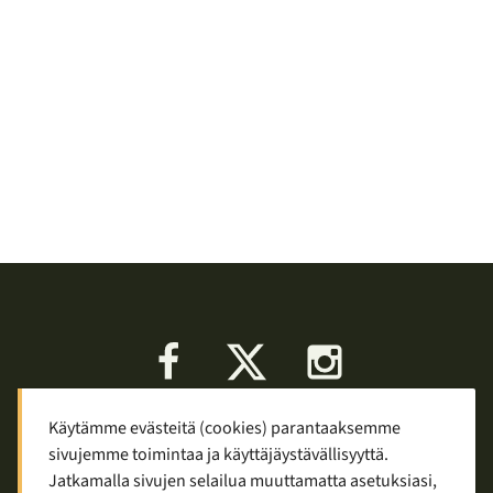
Facebook
X
Instagram
Käytämme evästeitä (cookies) parantaaksemme
Keskustelu
Palaute
Tietosuoja
sivujemme toimintaa ja käyttäjäystävällisyyttä.
Mainostaminen ja yhteistyö
Jatkamalla sivujen selailua muuttamatta asetuksiasi,