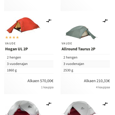
Lisää
Lis
vertailuun
ver
VAUDE
VAUDE
Hogan UL 2P
Allround Taurus 2P
2 hengen
2 hengen
3 vuodenajan
3 vuodenajan
1860 g
2530 g
Alkaen 570,00€
Alkaen 210,33€
1 kauppa
4 kauppaa
Lisää
Lis
vertailuun
ver