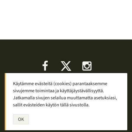
Facebook
X
Instagram
Käytämme evästeitä (cookies) parantaaksemme
Keskustelu
Palaute
Tietosuoja
sivujemme toimintaa ja käyttäjäystävällisyyttä.
Mainostaminen ja yhteistyö
Jatkamalla sivujen selailua muuttamatta asetuksiasi,
sallit evästeiden käytön tällä sivustolla.
Copyright © 2007—2026
Tuomas Tolppi
/
Vaellus ja retkeily
OK