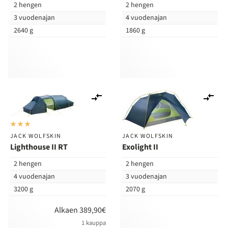
2 hengen
2 hengen
3 vuodenajan
4 vuodenajan
2640 g
1860 g
Lisää
Lis
vertailuun
ver
JACK WOLFSKIN
JACK WOLFSKIN
Lighthouse II RT
Exolight II
2 hengen
2 hengen
4 vuodenajan
3 vuodenajan
3200 g
2070 g
Alkaen 389,90€
1 kauppa