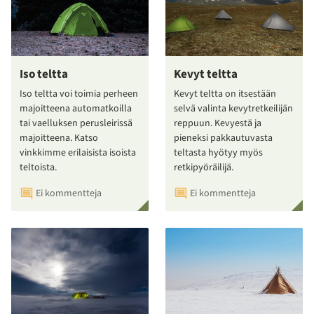
Iso teltta
Kevyt teltta
Iso teltta voi toimia perheen
Kevyt teltta on itsestään
majoitteena automatkoilla
selvä valinta kevytretkeilijän
tai vaelluksen perusleirissä
reppuun. Kevyestä ja
majoitteena. Katso
pieneksi pakkautuvasta
vinkkimme erilaisista isoista
teltasta hyötyy myös
teltoista.
retkipyöräilijä.
Ei kommentteja
Ei kommentteja