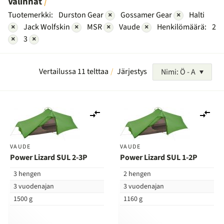
Valinnat
Tuotemerkki:
Durston Gear
×
Gossamer Gear
×
Halti
×
Jack Wolfskin
×
MSR
×
Vaude
×
Henkilömäärä:
2
×
3
×
Vertailussa 11 telttaa
Järjestys
Nimi: Ö - A
Lisää
Lis
vertailuun
ver
VAUDE
VAUDE
Power Lizard SUL 2-3P
Power Lizard SUL 1-2P
3 hengen
2 hengen
3 vuodenajan
3 vuodenajan
1500 g
1160 g