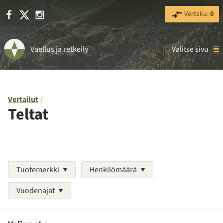
Facebook
X
Instagram
Vertailu:
0
Vaellus ja retkeily
Valitse sivu
Vertailut
Teltat
Tuotemerkki
Henkilömäärä
Vuodenajat