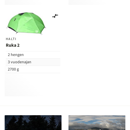
Lisää
vertailuun
HALTI
Ruka 2
2 hengen
3 vuodenajan
2700 g