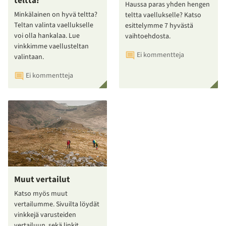
teltta?
Haussa paras yhden hengen
Minkälainen on hyvä teltta?
teltta vaellukselle? Katso
Teltan valinta vaellukselle
esittelymme 7 hyvästä
voi olla hankalaa. Lue
vaihtoehdosta.
vinkkimme vaellusteltan
Ei kommentteja
valintaan.
Ei kommentteja
Muut vertailut
Katso myös muut
vertailumme. Sivuilta löydät
vinkkejä varusteiden
vertailuun, sekä linkit