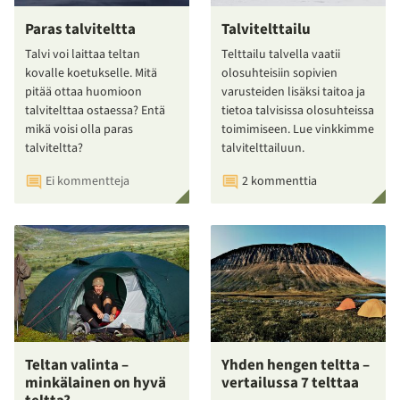
Paras talviteltta
Talvitelttailu
Talvi voi laittaa teltan
Telttailu talvella vaatii
kovalle koetukselle. Mitä
olosuhteisiin sopivien
pitää ottaa huomioon
varusteiden lisäksi taitoa ja
talvitelttaa ostaessa? Entä
tietoa talvisissa olosuhteissa
mikä voisi olla paras
toimimiseen. Lue vinkkimme
talviteltta?
talvitelttailuun.
Ei kommentteja
2 kommenttia
Teltan valinta –
Yhden hengen teltta –
minkälainen on hyvä
vertailussa 7 telttaa