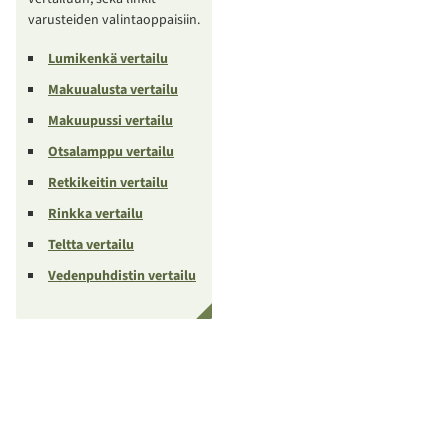
varusteiden valintaoppaisiin.
Lumikenkä vertailu
Makuualusta vertailu
Makuupussi vertailu
Otsalamppu vertailu
Retkikeitin vertailu
Rinkka vertailu
Teltta vertailu
Vedenpuhdistin vertailu