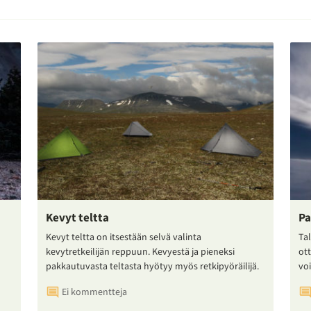
Kevyt teltta
Pa
Kevyt teltta on itsestään selvä valinta
Tal
kevytretkeilijän reppuun. Kevyestä ja pieneksi
ot
pakkautuvasta teltasta hyötyy myös retkipyöräilijä.
voi
Ei kommentteja