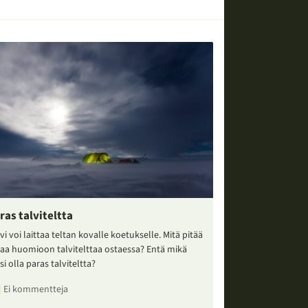
ras talviteltta
vi voi laittaa teltan kovalle koetukselle. Mitä pitää
taa huomioon talvitelttaa ostaessa? Entä mikä
si olla paras talviteltta?
Ei kommentteja