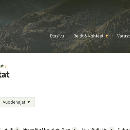
Etusivu
Reitit & kohteet
Varust
ut
tat
Vuodenajat
Halti
×
Hyperlite Mountain Gear
×
Jack Wolfskin
×
Natur