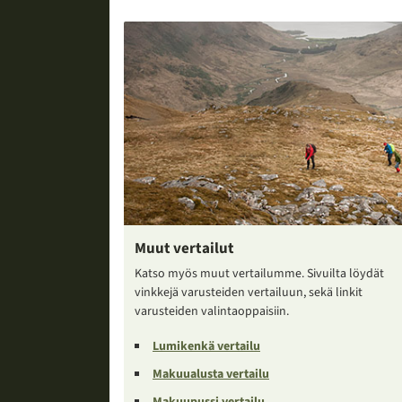
Muut vertailut
Katso myös muut vertailumme. Sivuilta löydät
vinkkejä varusteiden vertailuun, sekä linkit
varusteiden valintaoppaisiin.
Lumikenkä vertailu
Makuualusta vertailu
Makuupussi vertailu