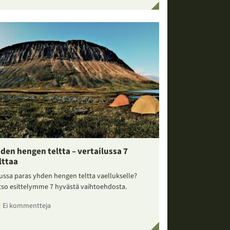
den hengen teltta – vertailussa 7
lttaa
ussa paras yhden hengen teltta vaellukselle?
tso esittelymme 7 hyvästä vaihtoehdosta.
Ei kommentteja