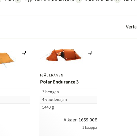
Verta
Lisää
Lisää
vertailuun
vertailuun
FJÄLLRÄVEN
Polar Endurance 3
3 hengen
n
4 vuodenajan
5440 g
Alkaen 1659,00€
1 kauppa