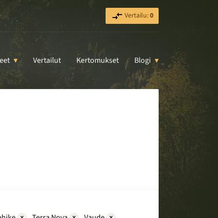
Vertailu:
0
eet
Vertailut
Kertomukset
Blogi
ehike
×
Terra Nova
×
Vaude
×