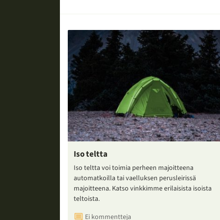
Iso teltta
Iso teltta voi toimia perheen majoitteena
automatkoilla tai vaelluksen perusleirissä
majoitteena. Katso vinkkimme erilaisista isoista
teltoista.
Ei kommentteja