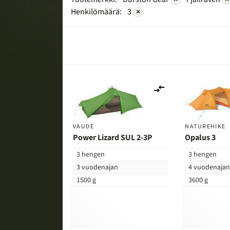
Henkilömäärä:
3
×
Lisää
vertailuun
VAUDE
NATUREHIKE
Power Lizard SUL 2-3P
Opalus 3
3 hengen
3 hengen
3 vuodenajan
4 vuodenaja
1500 g
3600 g