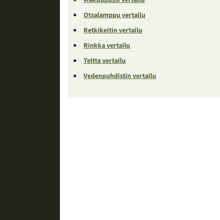
Otsalamppu vertailu
Retkikeitin vertailu
Rinkka vertailu
Teltta vertailu
Vedenpuhdistin vertailu