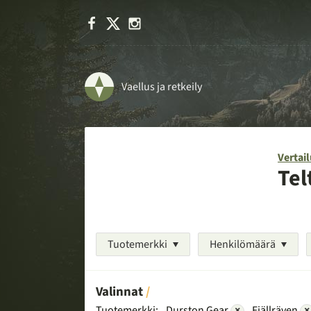
Facebook
X
Instagram
Vaellus ja retkeily
Vertail
Tel
Tuotemerkki
Henkilömäärä
Valinnat
Tuotemerkki:
Durston Gear
×
Fjällräven
×