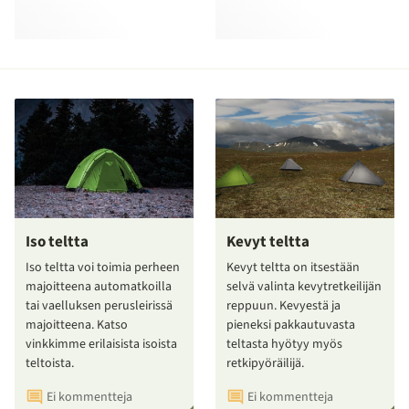
Iso teltta
Kevyt teltta
Iso teltta voi toimia perheen
Kevyt teltta on itsestään
majoitteena automatkoilla
selvä valinta kevytretkeilijän
tai vaelluksen perusleirissä
reppuun. Kevyestä ja
majoitteena. Katso
pieneksi pakkautuvasta
vinkkimme erilaisista isoista
teltasta hyötyy myös
teltoista.
retkipyöräilijä.
Ei kommentteja
Ei kommentteja