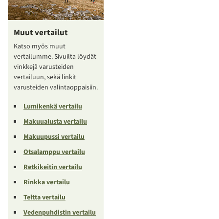
Muut vertailut
Katso myös muut
vertailumme. Sivuilta löydät
vinkkejä varusteiden
vertailuun, sekä linkit
varusteiden valintaoppaisiin.
Lumikenkä vertailu
Makuualusta vertailu
Makuupussi vertailu
Otsalamppu vertailu
Retkikeitin vertailu
Rinkka vertailu
Teltta vertailu
Vedenpuhdistin vertailu