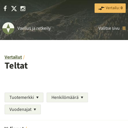
Facebook
X
Instagram
Vertailu:
0
Vaellus ja retkeily
Valitse sivu
Vertailut
Teltat
Tuotemerkki
Henkilömäärä
Vuodenajat