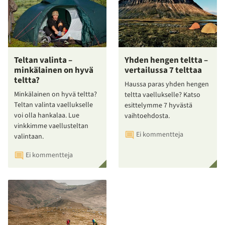
Teltan valinta –
Yhden hengen teltta –
minkälainen on hyvä
vertailussa 7 telttaa
teltta?
Haussa paras yhden hengen
Minkälainen on hyvä teltta?
teltta vaellukselle? Katso
Teltan valinta vaellukselle
esittelymme 7 hyvästä
voi olla hankalaa. Lue
vaihtoehdosta.
vinkkimme vaellusteltan
Ei kommentteja
valintaan.
Ei kommentteja