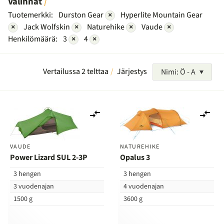
Valinnat
Tuotemerkki:
Durston Gear
×
Hyperlite Mountain Gear
×
Jack Wolfskin
×
Naturehike
×
Vaude
×
Henkilömäärä:
3
×
4
×
Vertailussa 2 telttaa
Järjestys
Nimi: Ö - A
Lisää
Lis
vertailuun
ver
VAUDE
NATUREHIKE
Power Lizard SUL 2-3P
Opalus 3
3 hengen
3 hengen
3 vuodenajan
4 vuodenajan
1500 g
3600 g