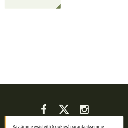
Facebook
X
Instagram
Käytämme evästeitä (cookies) parantaaksemme
Keskustelu
Palaute
Tietosuoja