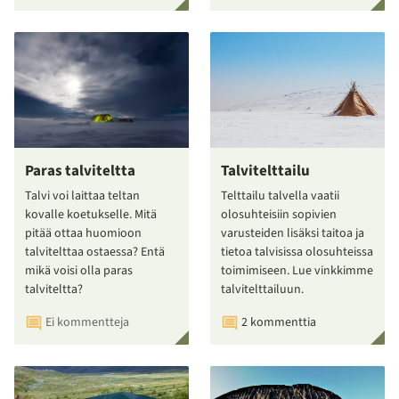
Paras talviteltta
Talvitelttailu
Talvi voi laittaa teltan
Telttailu talvella vaatii
kovalle koetukselle. Mitä
olosuhteisiin sopivien
pitää ottaa huomioon
varusteiden lisäksi taitoa ja
talvitelttaa ostaessa? Entä
tietoa talvisissa olosuhteissa
mikä voisi olla paras
toimimiseen. Lue vinkkimme
talviteltta?
talvitelttailuun.
Ei kommentteja
2 kommenttia