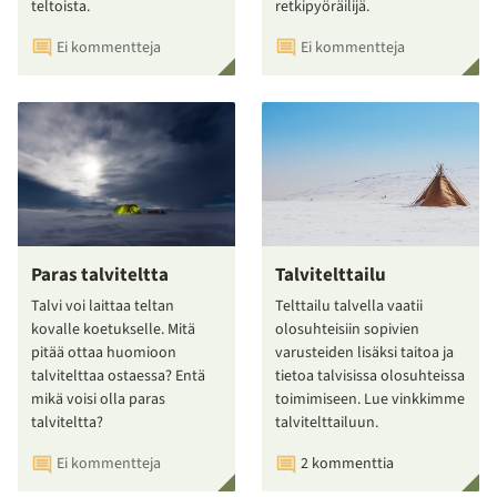
teltoista.
retkipyöräilijä.
Ei kommentteja
Ei kommentteja
Paras talviteltta
Talvitelttailu
Talvi voi laittaa teltan
Telttailu talvella vaatii
kovalle koetukselle. Mitä
olosuhteisiin sopivien
pitää ottaa huomioon
varusteiden lisäksi taitoa ja
talvitelttaa ostaessa? Entä
tietoa talvisissa olosuhteissa
mikä voisi olla paras
toimimiseen. Lue vinkkimme
talviteltta?
talvitelttailuun.
Ei kommentteja
2 kommenttia