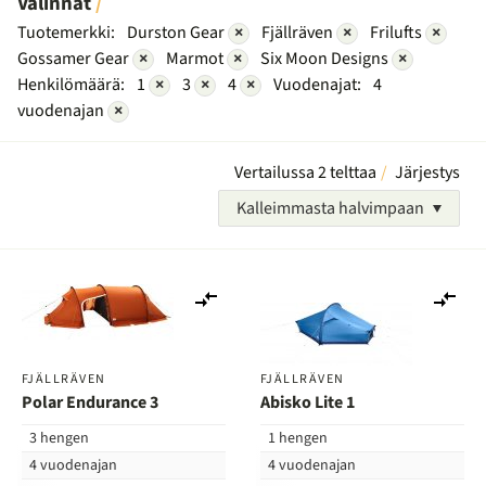
Valinnat
Tuotemerkki:
Durston Gear
×
Fjällräven
×
Frilufts
×
Gossamer Gear
×
Marmot
×
Six Moon Designs
×
Henkilömäärä:
1
×
3
×
4
×
Vuodenajat:
4
vuodenajan
×
Vertailussa 2 telttaa
Järjestys
Kalleimmasta halvimpaan
Lisää
Lis
vertailuun
ver
FJÄLLRÄVEN
FJÄLLRÄVEN
Polar Endurance 3
Abisko Lite 1
3 hengen
1 hengen
4 vuodenajan
4 vuodenajan