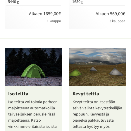
5440 g
1650 g
Alkaen 1659,00€
Alkaen 569,00€
1 kauppa
3 kauppaa
Iso teltta
Kevyt teltta
Iso teltta voi toimia perheen
Kevyt teltta on itsestään
majoitteena automatkoilla
selvä valinta kevytretkeilijän
tai vaelluksen perusleirissä
reppuun. Kevyestä ja
majoitteena. Katso
pieneksi pakkautuvasta
vinkkimme erilaisista isoista
teltasta hyötyy myös