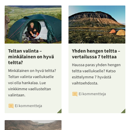
Teltan valinta –
Yhden hengen teltta –
minkälainen on hyvä
vertailussa 7 telttaa
teltta?
Haussa paras yhden hengen
Minkälainen on hyvä teltta?
teltta vaellukselle? Katso
Teltan valinta vaellukselle
esittelymme 7 hyvästä
voi olla hankalaa. Lue
vaihtoehdosta.
vinkkimme vaellusteltan
Ei kommentteja
valintaan.
Ei kommentteja