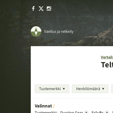
Facebook
X
Instagram
Vaellus ja retkeily
Vertail
Tel
Tuotemerkki
Henkilömäärä
Valinnat
Tuotemerkki:
Durston Gear
×
Frilufts
×