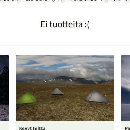
Ei tuotteita :(
Kevyt teltta
Pa