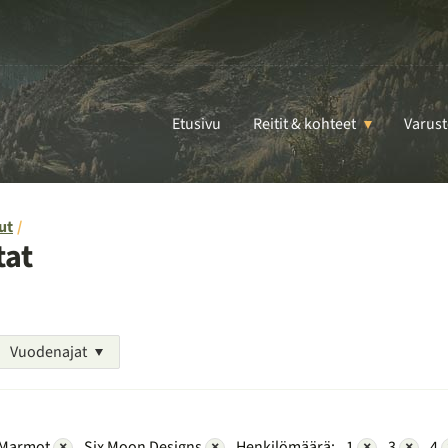
Etusivu
Reitit & kohteet
Varust
ut
tat
Vuodenajat
Marmot
×
Six Moon Designs
×
Henkilömäärä:
1
×
3
×
4