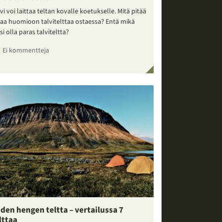
vi voi laittaa teltan kovalle koetukselle. Mitä pitää
taa huomioon talvitelttaa ostaessa? Entä mikä
si olla paras talviteltta?
Ei kommentteja
den hengen teltta – vertailussa 7
lttaa