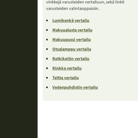
vinkkejä varusteiden vertailuun, sekä linkit
varusteiden valintaoppaisiin.
Lumikenkä vertailu
Makuualusta vertailu
Makuupussi vertailu
Otsalamppu vertailu
Retkikeitin vertailu
Rinkka vertailu
Teltta vertailu
Vedenpuhdistin vertailu