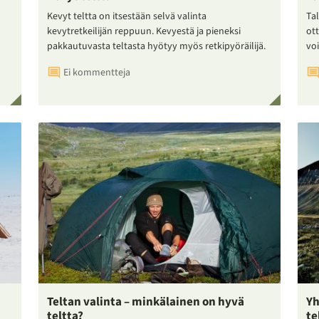
Kevyt teltta on itsestään selvä valinta
Tal
kevytretkeilijän reppuun. Kevyestä ja pieneksi
ot
pakkautuvasta teltasta hyötyy myös retkipyöräilijä.
voi
Ei kommentteja
Teltan valinta – minkälainen on hyvä
Yh
teltta?
te