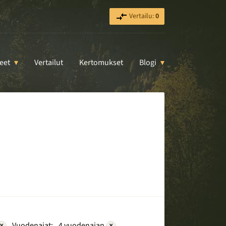
Vertailu:
0
eet
Vertailut
Kertomukset
Blogi
×
Vuodenajat:
4 vuodenajan
×