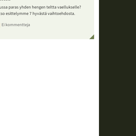
ussa paras yhden hengen teltta vaellukselle?
tso esittelymme 7 hyvästä vaihtoehdosta.
Ei kommentteja