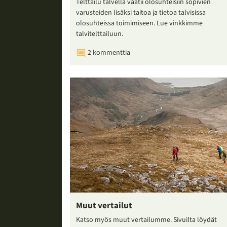
Telttailu talvella vaatii olosuhteisiin sopivien
varusteiden lisäksi taitoa ja tietoa talvisissa
olosuhteissa toimimiseen. Lue vinkkimme
talvitelttailuun.
2 kommenttia
Muut vertailut
Katso myös muut vertailumme. Sivuilta löydät