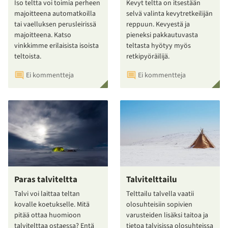
Iso teltta voi toimia perheen
Kevyt teltta on itsestään
majoitteena automatkoilla
selvä valinta kevytretkeilijän
tai vaelluksen perusleirissä
reppuun. Kevyestä ja
majoitteena. Katso
pieneksi pakkautuvasta
vinkkimme erilaisista isoista
teltasta hyötyy myös
teltoista.
retkipyöräilijä.
Ei kommentteja
Ei kommentteja
Paras talviteltta
Talvitelttailu
Talvi voi laittaa teltan
Telttailu talvella vaatii
kovalle koetukselle. Mitä
olosuhteisiin sopivien
pitää ottaa huomioon
varusteiden lisäksi taitoa ja
talvitelttaa ostaessa? Entä
tietoa talvisissa olosuhteissa