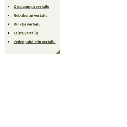
Otsalamppu vertailu
Retkikeitin vertailu
Rinkka vertailu
Teltta vertailu
Vedenpuhdistin vertailu