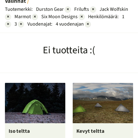
Valinnat
Tuotemerkki:
Durston Gear
×
Frilufts
×
Jack Wolfskin
×
Marmot
×
Six Moon Designs
×
Henkilömäärä:
1
×
3
×
Vuodenajat:
4 vuodenajan
×
Ei tuotteita :(
Iso teltta
Kevyt teltta