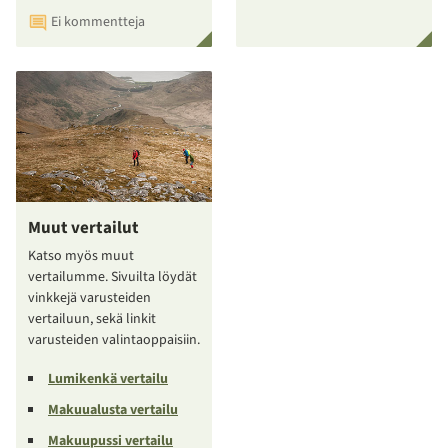
Ei kommentteja
Muut vertailut
Katso myös muut
vertailumme. Sivuilta löydät
vinkkejä varusteiden
vertailuun, sekä linkit
varusteiden valintaoppaisiin.
Lumikenkä vertailu
Makuualusta vertailu
Makuupussi vertailu