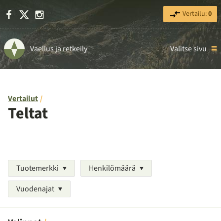
Facebook
X
Instagram
Vertailu:
0
Vaellus ja retkeily
Valitse sivu
Vertailut
Teltat
Tuotemerkki
Henkilömäärä
Vuodenajat