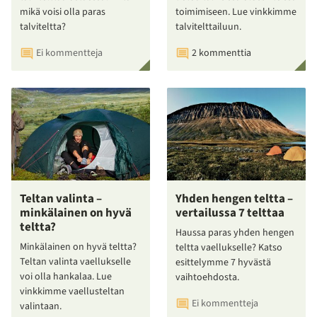
mikä voisi olla paras
toimimiseen. Lue vinkkimme
talviteltta?
talvitelttailuun.
Ei kommentteja
2 kommenttia
Teltan valinta –
Yhden hengen teltta –
minkälainen on hyvä
vertailussa 7 telttaa
teltta?
Haussa paras yhden hengen
Minkälainen on hyvä teltta?
teltta vaellukselle? Katso
Teltan valinta vaellukselle
esittelymme 7 hyvästä
voi olla hankalaa. Lue
vaihtoehdosta.
vinkkimme vaellusteltan
Ei kommentteja
valintaan.