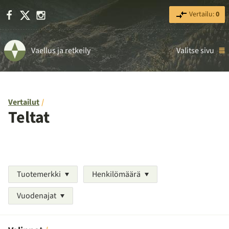
Facebook
X
Instagram
Vertailu:
0
Vaellus ja retkeily
Valitse sivu
Vertailut
Teltat
Tuotemerkki
Henkilömäärä
Vuodenajat