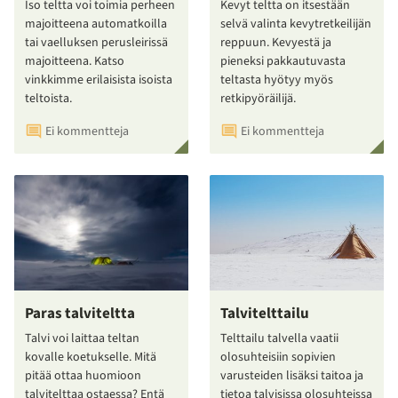
Iso teltta voi toimia perheen
Kevyt teltta on itsestään
majoitteena automatkoilla
selvä valinta kevytretkeilijän
tai vaelluksen perusleirissä
reppuun. Kevyestä ja
majoitteena. Katso
pieneksi pakkautuvasta
vinkkimme erilaisista isoista
teltasta hyötyy myös
teltoista.
retkipyöräilijä.
Ei kommentteja
Ei kommentteja
Paras talviteltta
Talvitelttailu
Talvi voi laittaa teltan
Telttailu talvella vaatii
kovalle koetukselle. Mitä
olosuhteisiin sopivien
pitää ottaa huomioon
varusteiden lisäksi taitoa ja
talvitelttaa ostaessa? Entä
tietoa talvisissa olosuhteissa