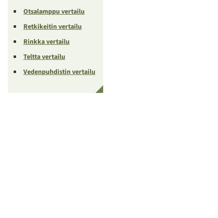
Otsalamppu vertailu
Retkikeitin vertailu
Rinkka vertailu
Teltta vertailu
Vedenpuhdistin vertailu