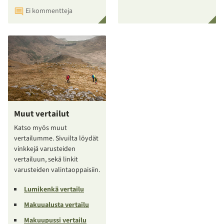
Ei kommentteja
Muut vertailut
Katso myös muut
vertailumme. Sivuilta löydät
vinkkejä varusteiden
vertailuun, sekä linkit
varusteiden valintaoppaisiin.
Lumikenkä vertailu
Makuualusta vertailu
Makuupussi vertailu