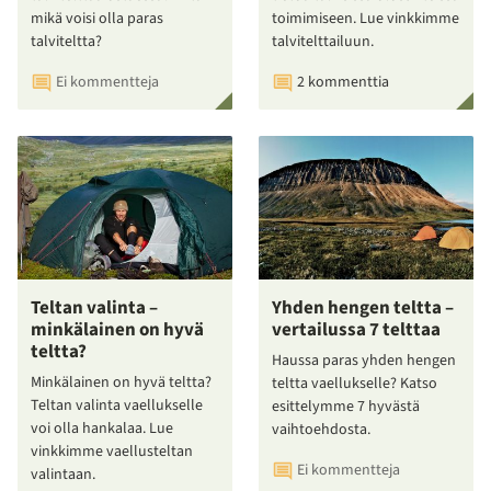
mikä voisi olla paras
toimimiseen. Lue vinkkimme
talviteltta?
talvitelttailuun.
Ei kommentteja
2 kommenttia
Teltan valinta –
Yhden hengen teltta –
minkälainen on hyvä
vertailussa 7 telttaa
teltta?
Haussa paras yhden hengen
Minkälainen on hyvä teltta?
teltta vaellukselle? Katso
Teltan valinta vaellukselle
esittelymme 7 hyvästä
voi olla hankalaa. Lue
vaihtoehdosta.
vinkkimme vaellusteltan
Ei kommentteja
valintaan.