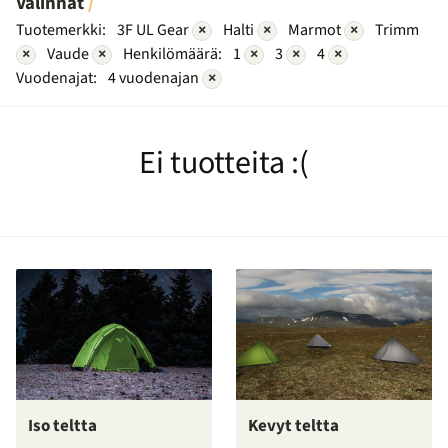
Valinnat
Tuotemerkki:
3F UL Gear
×
Halti
×
Marmot
×
Trimm
×
Vaude
×
Henkilömäärä:
1
×
3
×
4
×
Vuodenajat:
4 vuodenajan
×
Ei tuotteita :(
Iso teltta
Kevyt teltta