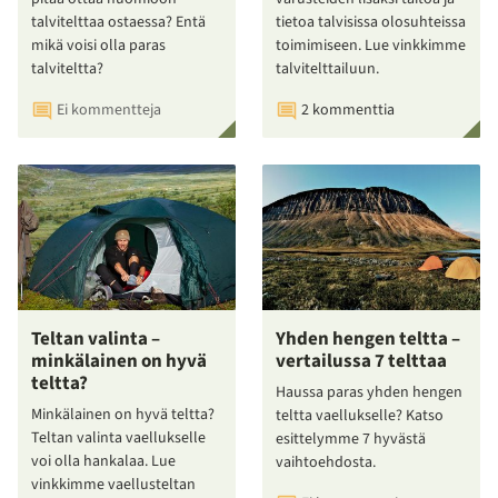
talvitelttaa ostaessa? Entä
tietoa talvisissa olosuhteissa
mikä voisi olla paras
toimimiseen. Lue vinkkimme
talviteltta?
talvitelttailuun.
Ei kommentteja
2 kommenttia
Teltan valinta –
Yhden hengen teltta –
minkälainen on hyvä
vertailussa 7 telttaa
teltta?
Haussa paras yhden hengen
Minkälainen on hyvä teltta?
teltta vaellukselle? Katso
Teltan valinta vaellukselle
esittelymme 7 hyvästä
voi olla hankalaa. Lue
vaihtoehdosta.
vinkkimme vaellusteltan