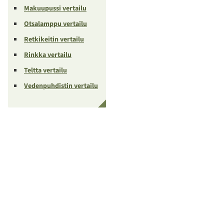
Makuupussi vertailu
Otsalamppu vertailu
Retkikeitin vertailu
Rinkka vertailu
Teltta vertailu
Vedenpuhdistin vertailu