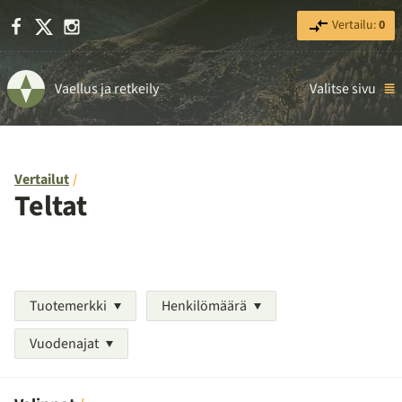
Facebook
X
Instagram
Vertailu:
0
Vaellus ja retkeily
Valitse sivu
Vertailut
Teltat
Tuotemerkki
Henkilömäärä
Vuodenajat