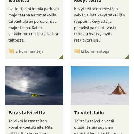
Iso teltta
Kevyt teltta
Iso teltta voi toimia perheen
Kevyt teltta on itsestään
majoitteena automatkoilla
selvä valinta kevytretkeilijän
tai vaelluksen perusleirissä
reppuun. Kevyestä ja
majoitteena. Katso
pieneksi pakkautuvasta
vinkkimme erilaisista isoista
teltasta hyötyy myös
teltoista.
retkipyöräilijä.
Ei kommentteja
Ei kommentteja
Paras talviteltta
Talvitelttailu
Talvi voi laittaa teltan
Telttailu talvella vaatii
kovalle koetukselle. Mitä
olosuhteisiin sopivien
pitää ottaa huomioon
varusteiden lisäksi taitoa ja