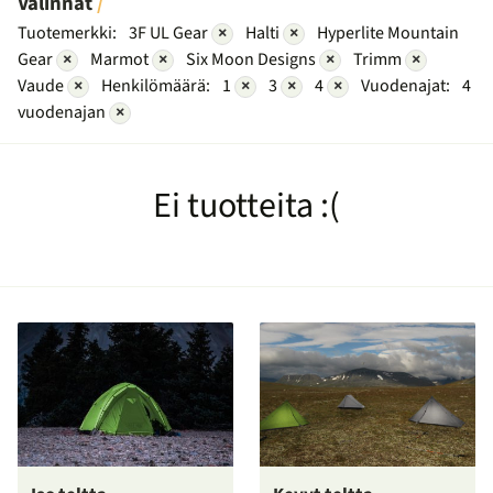
Valinnat
Tuotemerkki:
3F UL Gear
×
Halti
×
Hyperlite Mountain
Gear
×
Marmot
×
Six Moon Designs
×
Trimm
×
Vaude
×
Henkilömäärä:
1
×
3
×
4
×
Vuodenajat:
4
vuodenajan
×
Ei tuotteita :(