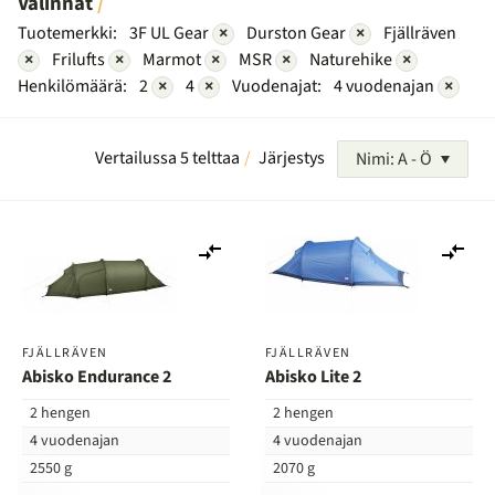
Valinnat
Tuotemerkki:
3F UL Gear
×
Durston Gear
×
Fjällräven
×
Frilufts
×
Marmot
×
MSR
×
Naturehike
×
Henkilömäärä:
2
×
4
×
Vuodenajat:
4 vuodenajan
×
Vertailussa 5 telttaa
Järjestys
Nimi: A - Ö
Lisää
Lis
vertailuun
ver
FJÄLLRÄVEN
FJÄLLRÄVEN
Abisko Endurance 2
Abisko Lite 2
2 hengen
2 hengen
4 vuodenajan
4 vuodenajan
2550 g
2070 g