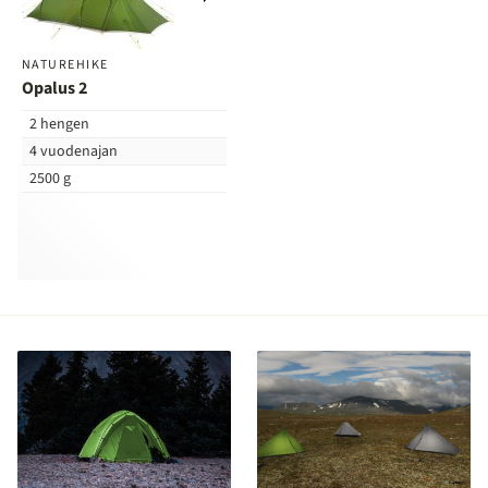
vertailuun
NATUREHIKE
Opalus 2
2 hengen
4 vuodenajan
2500 g