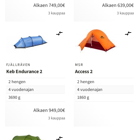
Alkaen 749,00€
Alkaen 639,00€
3 kauppaa
3 kauppaa
Lisää
Lis
vertailuun
ver
FJÄLLRÄVEN
MSR
Keb Endurance 2
Access 2
2 hengen
2 hengen
4 vuodenajan
4 vuodenajan
3690 g
1860 g
Alkaen 949,00€
3 kauppaa
Lisää