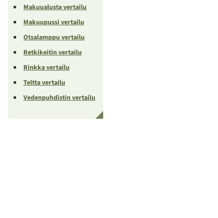
Makuualusta vertailu
Makuupussi vertailu
Otsalamppu vertailu
Retkikeitin vertailu
Rinkka vertailu
Teltta vertailu
Vedenpuhdistin vertailu