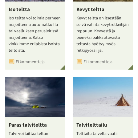
Iso teltta
Kevyt teltta
Iso teltta voi toimia perheen
Kevyt teltta on itsestään
majoitteena automatkoilla
selvä valinta kevytretkeilijän
tai vaelluksen perusleirissä
reppuun. Kevyestä ja
majoitteena. Katso
pieneksi pakkautuvasta
vinkkimme erilaisista isoista
teltasta hyötyy myös
teltoista.
retkipyöräilijä.
Ei kommentteja
Ei kommentteja
Paras talviteltta
Talvitelttailu
Talvi voi laittaa teltan
Telttailu talvella vaatii