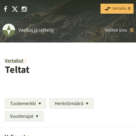
Facebook
X
Instagram
Vertailu:
0
Vaellus ja retkeily
Valitse sivu
Vertailut
Teltat
Tuotemerkki
Henkilömäärä
Vuodenajat