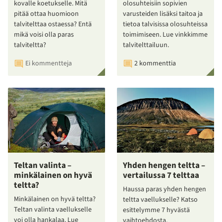
kovalle koetukselle. Mitä
olosuhteisiin sopivien
pitää ottaa huomioon
varusteiden lisäksi taitoa ja
talvitelttaa ostaessa? Entä
tietoa talvisissa olosuhteissa
mikä voisi olla paras
toimimiseen. Lue vinkkimme
talviteltta?
talvitelttailuun.
Ei kommentteja
2 kommenttia
Teltan valinta –
Yhden hengen teltta –
minkälainen on hyvä
vertailussa 7 telttaa
teltta?
Haussa paras yhden hengen
Minkälainen on hyvä teltta?
teltta vaellukselle? Katso
Teltan valinta vaellukselle
esittelymme 7 hyvästä
voi olla hankalaa. Lue
vaihtoehdosta.