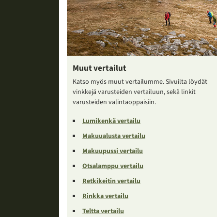
Muut vertailut
Katso myös muut vertailumme. Sivuilta löydät
vinkkejä varusteiden vertailuun, sekä linkit
varusteiden valintaoppaisiin.
Lumikenkä vertailu
Makuualusta vertailu
Makuupussi vertailu
Otsalamppu vertailu
Retkikeitin vertailu
Rinkka vertailu
Teltta vertailu