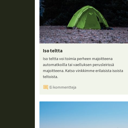
Iso teltta
Iso teltta voi toimia perheen majoitteena
automatkoilla tai vaelluksen perusleirissä
majoitteena. Katso vinkkimme erilaisista isoista
teltoista.
Ei kommentteja