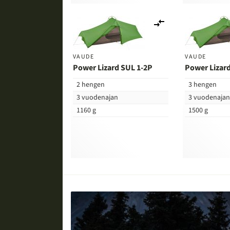
Lisää
vertailuun
VAUDE
VAUDE
Power Lizard SUL 1-2P
Power Lizar
2 hengen
3 hengen
3 vuodenajan
3 vuodenaja
1160 g
1500 g