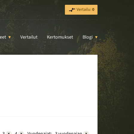
Vertailu:
0
eet
Vertailut
Kertomukset
Blogi
3
×
4
×
Vuodenajat:
3 vuodenajan
×