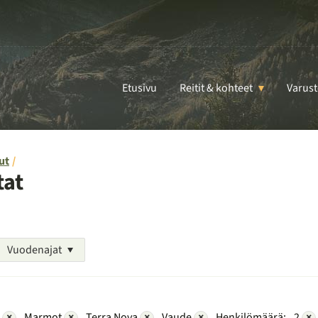
Etusivu
Reitit & kohteet
Varust
ut
tat
Vuodenajat
r
×
Marmot
×
Terra Nova
×
Vaude
×
Henkilömäärä:
2
×