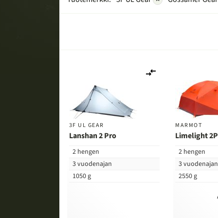
Lisää
vertailuun
3F UL GEAR
MARMOT
Lanshan 2 Pro
Limelight 2
2 hengen
2 hengen
3 vuodenajan
3 vuodenaja
1050 g
2550 g