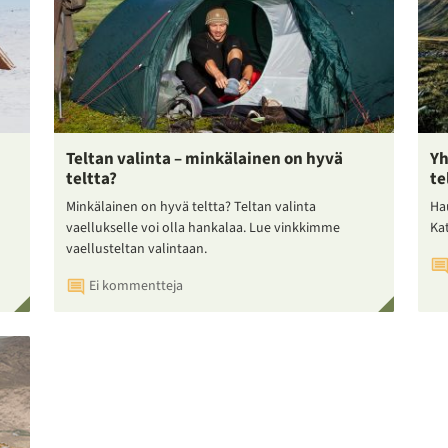
Teltan valinta – minkälainen on hyvä
Yh
teltta?
te
Minkälainen on hyvä teltta? Teltan valinta
Ha
vaellukselle voi olla hankalaa. Lue vinkkimme
Ka
vaellusteltan valintaan.
Ei kommentteja