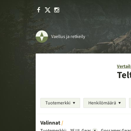
Facebook
X
Instagram
Vaellus ja retkeily
Vertail
Tel
Tuotemerkki
Henkilömäärä
Valinnat
Tuotemerkki:
3F UL Gear
×
Gossamer Gea