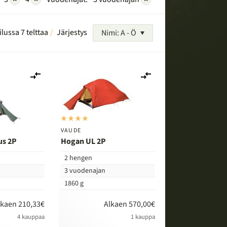
ilussa 7 telttaa
Järjestys
Nimi: A - Ö
Lisää
Lisää
vertailuun
vertailuun
VAUDE
us 2P
Hogan UL 2P
2 hengen
3 vuodenajan
1860 g
lkaen 210,33€
Alkaen 570,00€
4 kauppaa
1 kauppa