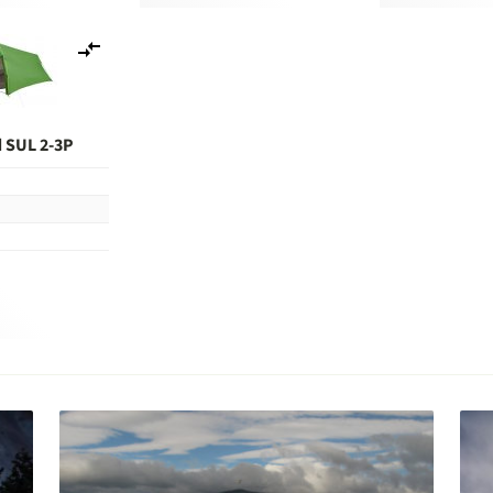
Lisää
vertailuun
d SUL 2-3P
n