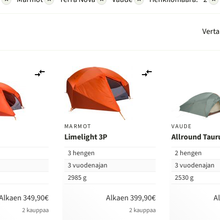
Verta
Lisää
Lisää
vertailuun
vertailuun
MARMOT
VAUDE
P
Limelight 3P
Allround Taur
3 hengen
2 hengen
n
3 vuodenajan
3 vuodenajan
2985 g
2530 g
Alkaen 349,90€
Alkaen 399,90€
A
2 kauppaa
2 kauppaa