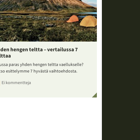
den hengen teltta – vertailussa 7
lttaa
ussa paras yhden hengen teltta vaellukselle?
tso esittelymme 7 hyvästä vaihtoehdosta.
Ei kommentteja