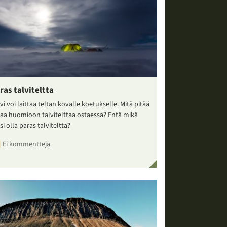
ras talviteltta
vi voi laittaa teltan kovalle koetukselle. Mitä pitää
taa huomioon talvitelttaa ostaessa? Entä mikä
si olla paras talviteltta?
Ei kommentteja