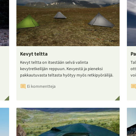
Kevyt teltta
Pa
Kevyt teltta on itsestään selvä valinta
Tal
kevytretkeilijän reppuun. Kevyestä ja pieneksi
ot
pakkautuvasta teltasta hyötyy myös retkipyöräilijä.
voi
Ei kommentteja