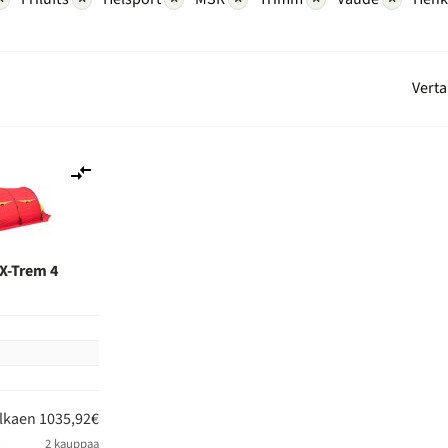
Verta
Lisää
vertailuun
X-Trem 4
n
lkaen 1035,92€
2 kauppaa