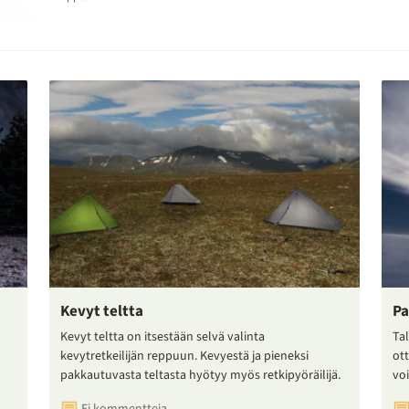
Kevyt teltta
Pa
Kevyt teltta on itsestään selvä valinta
Tal
kevytretkeilijän reppuun. Kevyestä ja pieneksi
ot
pakkautuvasta teltasta hyötyy myös retkipyöräilijä.
voi
Ei kommentteja