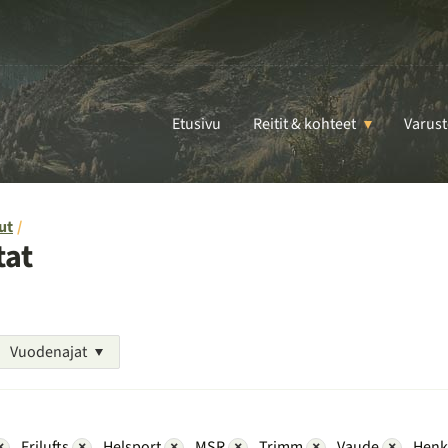
Etusivu
Reitit & kohteet
Varust
ut
tat
Vuodenajat
×
Frilufts
×
Helsport
×
MSR
×
Trimm
×
Vaude
×
Henk