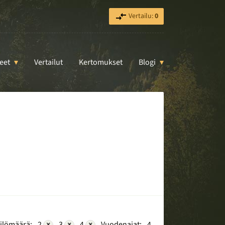
Vertailu:
0
eet
Vertailut
Kertomukset
Blogi
ilömäärä:
2
×
3
×
4
×
Vuodenajat:
4