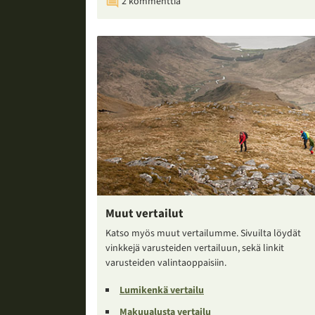
2 kommenttia
Muut vertailut
Katso myös muut vertailumme. Sivuilta löydät
vinkkejä varusteiden vertailuun, sekä linkit
varusteiden valintaoppaisiin.
Lumikenkä vertailu
Makuualusta vertailu