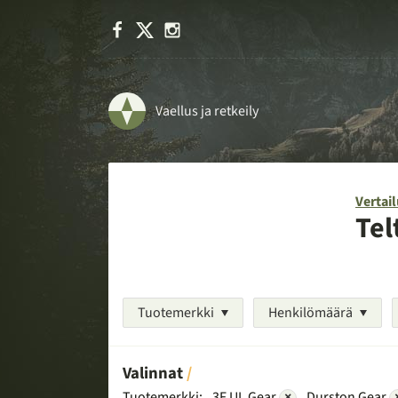
Facebook
X
Instagram
Vaellus ja retkeily
Vertail
Tel
Tuotemerkki
Henkilömäärä
Valinnat
Tuotemerkki:
3F UL Gear
×
Durston Gear