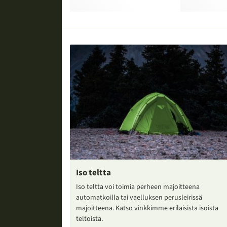
Iso teltta
Iso teltta voi toimia perheen majoitteena
automatkoilla tai vaelluksen perusleirissä
majoitteena. Katso vinkkimme erilaisista isoista
teltoista.